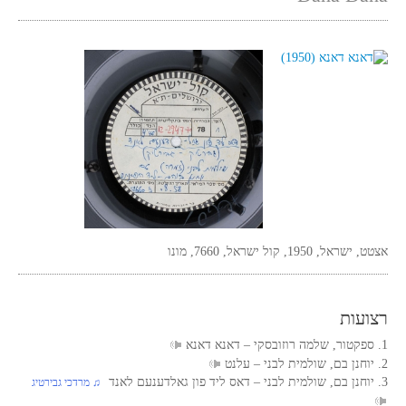
אצטט, ישראל, 1950, קול ישראל, 7660, מונו
רצועות
1. ספקטור, שלמה רוזובסקי‏ – דאנא דאנא
2. יוחנן בם, שולמית לבני‏ – עלנט
3. יוחנן בם, שולמית לבני‏ – דאס ליד פון גאלדענעם לאנד
‏ ♫ מרדכי גבירטיג