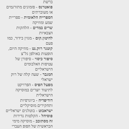
ברשת
פואטרנס
- פזמונים מתורגמים
או מעוברתים
הספרייה הלאומית
- ספריית
שמע ומוזיקה
שרים במדים
- הלהקות
הצבאיות
להיטון.קום
- מגזין בידור, כמו
פעם
קוטנר רוק.נט
- מוזיקה היום,
הופעות באולפן גל"צ
סיפור כיסוי
- סיפורן של
עטיפות האלבומים
הישראליים
המגבר
- שעה קלה של רוק
ישראלי
מפעל הפיס
- הפרויקט
לתיעוד יוצרים במוסיקה
הישראלית
דודיפדיה
- ביוגרפיות
ותחקירים מוסיקליים
ישראבוט
- בוטלגים ישראליים
פוסיהל
- הקלטות נדירות
זה מסתובב
- מוסיקה מימי
הבראשית של הפופ העברי