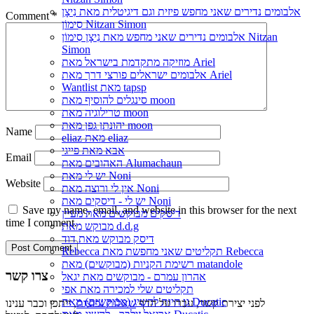
אלבומים נדירים שאני מחפש פיזית וגם דיגיטלית מאת נִיצָן
Comment
*
סִימוֹן Nitzan Simon
אלבומים נדירים שאני מחפש מאת נִיצָן סִימוֹן Nitzan
Simon
מוזיקה מתקדמת בישראל מאת Ariel
אלבומים ישראלים פורצי דרך מאת Ariel
Wantlist מאת tapsp
סינגלים להוסיף מאת moon
טרילוגיה מאת moon
יהונתן גפן מאת moon
Name
eliaz מאת eliaz
אבא מאת פייגי
Email
האהובים מאת Alumachaun
יש לי מאת Noni
Website
אין לי ורוצה מאת Noni
יש לי - דיסקים מאת Noni
Save my name, email, and website in this browser for the next
דיסקים מבוקשים מאת מעיין
time I comment.
מבוקש מאת d.d.g
דיסק מבוקש מאת דוד
Rebecca תקליטים שאני מחפשת מאת Rebecca
רשימת הקניות (מבוקשים) מאת matandole
צרו קשר
אהרון עמרם - מבוקשים מאת יגאל
תקליטים שלי למכירה מאת אפי
גן חיות להשיג (מבוקשים) מאת Ducatic
לפני יצירת קשר, עברו על הדף
שאלות נפוצות
, ייתכן וכבר ענינו