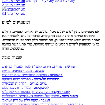
התקליטים של Fly Guy מאת Fly Guy
סטריאו ומונו 1.0
סטריאו ומונו 2.0
תפריט
סטריאו ומונו 3.0
סטריאו ומונו 3.1
מעוניינים לסייע?
אנו מעוניינים בתקליטים ישנים מכל הסוגים, ישראליים ולועזיים, גדולים
כקטנים ועיתוני מוסיקה מכל התקופות. הדבר יסייע לנו להעשיר את
האתר במידע שלא הכרנו לפני כן, וגם לכסות חלק מההוצאות הכספיות.
כל מי שמעוניין לתרום תקליטים ועיתוני מוסיקה, צרו אתנו קשר בתיבה
שמשמאל. תודה!
שכנות טובה
זמרשת
- פרויקט חירום להצלת הזמר העברי המוקדם
פזמונט
- מצעדי פזמונים ברשת
פואטרנס
- פזמונים מתורגמים או מעוברתים
הספרייה הלאומית
- ספריית שמע ומוזיקה
שרים במדים
- הלהקות הצבאיות
להיטון.קום
- מגזין בידור, כמו פעם
קוטנר רוק.נט
- מוזיקה היום, הופעות באולפן גל"צ
סיפור כיסוי
- סיפורן של עטיפות האלבומים הישראליים
המגבר
- שעה קלה של רוק ישראלי
מפעל הפיס
- הפרויקט לתיעוד יוצרים במוסיקה הישראלית