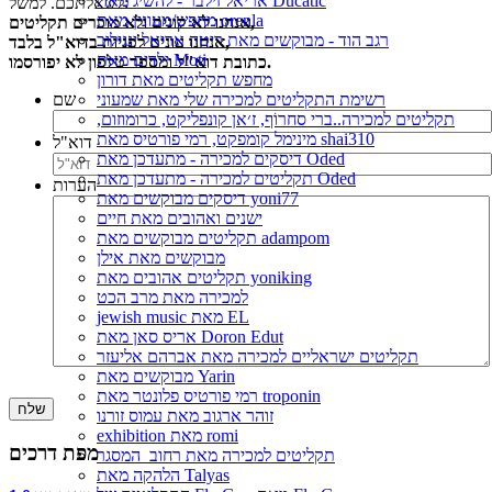
אריאל זילבר - להשיג מאת Ducatic
לשאלתכם. למשל:
מחפש/מעונין מאת orenla
אנחנו לא קונים ולא מוכרים תקליטים,
רגב הוד - מבוקשים מאת ריטה אריאל ינגילוב
אנחנו עונים לפניות בדוא"ל בלבד,
ילדים מאת Moti
כתובת דוא"ל ומספר טלפון לא יפורסמו.
מחפש תקליטים מאת דורון
שם
רשימת התקליטים למכירה שלי מאת שמעוני
תקליטים למכירה..ברי סחרוֹף, ז׳אן קונפליקט, כרומוזום,
מינימל קומפקט, רמי פורטיס מאת shai310
דוא"ל
דיסקים למכירה - מתעדכן מאת Oded
תקליטים למכירה - מתעדכן מאת Oded
הערות
דיסקים מבוקשים מאת yoni77
ישנים ואהובים מאת חיים
תקליטים מבוקשים מאת adampom
מבוקשים מאת אילן
תקליטים אהובים מאת yoniking
למכירה מאת מרב הכט
jewish music מאת EL
אריס סאן מאת Doron Edut
תקליטים ישראליים למכירה מאת אברהם אליעזר
מבוקשים מאת Yarin
רמי פורטיס פלונטר מאת troponin
זוהר ארגוב מאת עמוס זורנו
exhibition מאת romi
מפת דרכים
תקליטים למכירה מאת רחוב_המסגר
הלהקה מאת Talyas