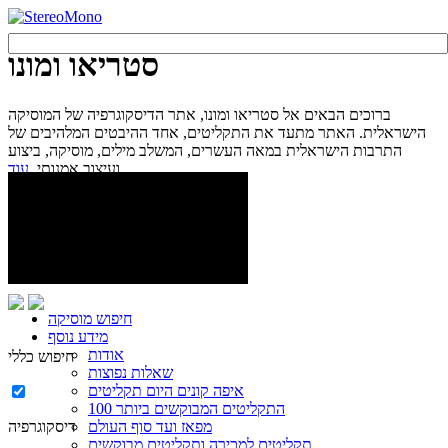
סטריאו ומונו
ברוכים הבאים אל סטריאו ומונו, אתר הדיסקוגרפיה של המוסיקה
הישראלית. האתר מתעד את התקליטים, אחד ההיבטים המלהיבים של
התרבות הישראלית במאה העשרים, המשלב מילים, מוסיקה, ביצוע
עוד...
ועיצוב אמנותי.
חיפוש מוסיקה
מידע נוסף
אודות
חיפוש כללי
שאלות נפוצות
איפה קונים היום תקליטים
100 התקליטים המבוקשים ביותר
מפאז ועד סוף העולם
דיסקוגרפיה
תקליטים למכירה ותקליטים מבוקשים