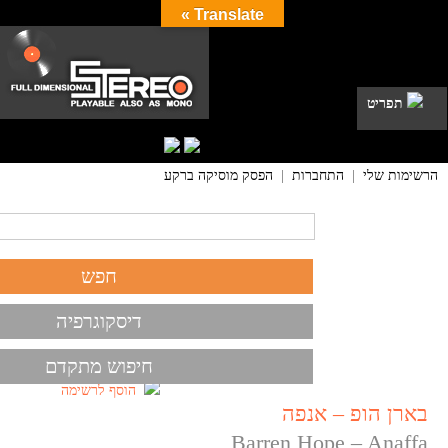
Translate »
תפריט
הרשימות שלי
|
התחברות
|
הפסק מוסיקה ברקע
דיסקוגרפיה
חיפוש מתקדם
הוסף לרשימה
בארן הופ – אנפה
Barren Hope – Anaffa