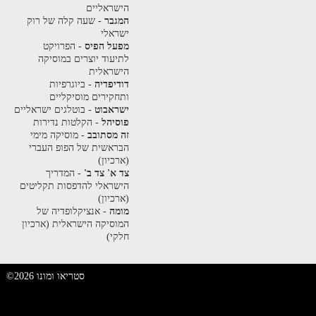
הישראליים
המגבר
- שעה קלה של רוק
ישראלי
מפעל הפיס
- הפרויקט
לתיעוד יוצרים במוסיקה
הישראלית
דודיפדיה
- ביוגרפיות
ותחקירים מוסיקליים
ישראבוט
- בוטלגים ישראליים
פוסיהל
- הקלטות נדירות
זה מסתובב
- מוסיקה מימי
הבראשית של הפופ העברי
(ארכיון)
צד א' צד ב'
- המדריך
הישראלי להדפסות תקליטים
(ארכיון)
מומה
- אנציקלופדיה של
המוסיקה הישראלית (ארכיון
חלקי)
©2026 סטריאו ומונו