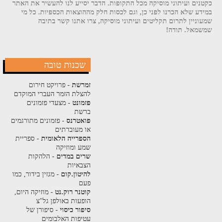
כקטנים ועיתוני מוסיקה מכל התקופות. הדבר יסייע לנו להעשיר את האתר
במידע שלא הכרנו לפני כן, וגם לכסות חלק מההוצאות הכספיות. כל מי
שמעוניין לתרום תקליטים ועיתוני מוסיקה, צרו אתנו קשר בתיבה
שמשמאל. תודה!
שכנות טובה
זמרשת
- פרויקט חירום
להצלת הזמר העברי המוקדם
פזמונט
- מצעדי פזמונים
ברשת
פואטרנס
- פזמונים מתורגמים
או מעוברתים
הספרייה הלאומית
- ספריית
שמע ומוזיקה
שרים במדים
- הלהקות
הצבאיות
להיטון.קום
- מגזין בידור, כמו
פעם
קוטנר רוק.נט
- מוזיקה היום,
הופעות באולפן גל"צ
סיפור כיסוי
- סיפורן של
עטיפות האלבומים