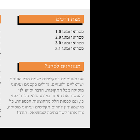
מפת דרכים
סטריאו ומונו 1.0
ז
סטריאו ומונו 2.0
פ
סטריאו ומונו 3.0
פ
סטריאו ומונו 3.1
ה
ש
ל
מעוניינים לסייע?
ק
ס
ה
אנו מעוניינים בתקליטים ישנים מכל הסוגים,
מ
ישראליים ולועזיים, גדולים כקטנים ועיתוני
ד
מוסיקה מכל התקופות. הדבר יסייע לנו
י
להעשיר את האתר במידע שלא הכרנו לפני
פ
כן, וגם לכסות חלק מההוצאות הכספיות. כל
ז
מי שמעוניין לתרום תקליטים ועיתוני מוסיקה,
צ
צרו אתנו קשר בתיבה שמשמאל. תודה!
מ