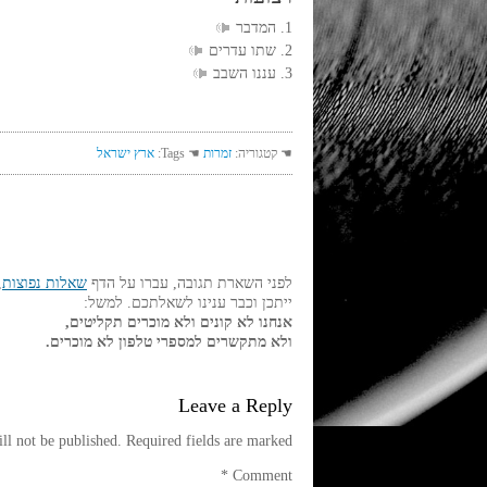
1. המדבר
2. שתו עדרים
3. עננו השבב
☚ קטגוריה:
זמרות
☚ Tags:
ארץ ישראל
לפני השארת תגובה, עברו על הדף
שאלות נפוצות
,
ייתכן וכבר ענינו לשאלתכם. למשל:
אנחנו לא קונים ולא מוכרים תקליטים,
ולא מתקשרים למספרי טלפון לא מוכרים.
Leave a Reply
ll not be published.
Required fields are marked
*
Comment