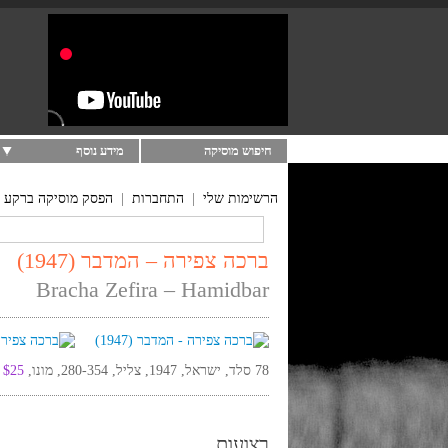
חיפוש מוסיקה
מידע נוסף
הרשימות שלי
|
התחברות
|
הפסק מוסיקה ברקע
ברכה צפירה – המדבר (1947)
Bracha Zefira – Hamidbar
78 סלד, ישראל, 1947, צליל, 280-354, מונו,
$25
רצועות