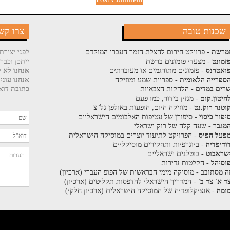
שכנות טובה
צרו קש
מרשת
- פרויקט חירום להצלת הזמר העברי המוקדם
לפני יצירת
זמונט
- מצעדי פזמונים ברשת
ייתכן וכבר
ואטרנס
- פזמונים מתורגמים או מעוברתים
אנחנו לא ק
ספרייה הלאומית
- ספריית שמע ומוזיקה
אנחנו עוני
רים במדים
- הלהקות הצבאיות
כתובת דוא"
היטון.קום
- מגזין בידור, כמו פעם
וטנר רוק.נט
- מוזיקה היום, הופעות באולפן גל"צ
יפור כיסוי
- סיפורן של עטיפות האלבומים הישראליים
מגבר
- שעה קלה של רוק ישראלי
פעל הפיס
- הפרויקט לתיעוד יוצרים במוסיקה הישראלית
ודיפדיה
- ביוגרפיות ותחקירים מוסיקליים
שראבוט
- בוטלגים ישראליים
וסיהל
- הקלטות נדירות
ה מסתובב
- מוסיקה מימי הבראשית של הפופ העברי (ארכיון)
ד א' צד ב'
- המדריך הישראלי להדפסות תקליטים (ארכיון)
ומה
- אנציקלופדיה של המוסיקה הישראלית (ארכיון חלקי)