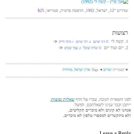
שדרים “12, ישראל, 1992, הדפסה פרטית, סטריאו,
$25
רצועות
1. קשה לי
© דני שושן ♫ דני שושן ♭ מיכי חייק
2. יום ועוד יום
© שרה שובל ♫ עמי שביט
☚ קטגוריה:
זמרים
☚ Tags:
ארץ ישראל
,
מזרחית
לפני השארת תגובה, עברו על הדף
שאלות נפוצות
,
ייתכן וכבר ענינו לשאלתכם. למשל:
אנחנו לא קונים ולא מוכרים תקליטים,
ולא מתקשרים למספרי טלפון לא מוכרים.
Leave a Reply