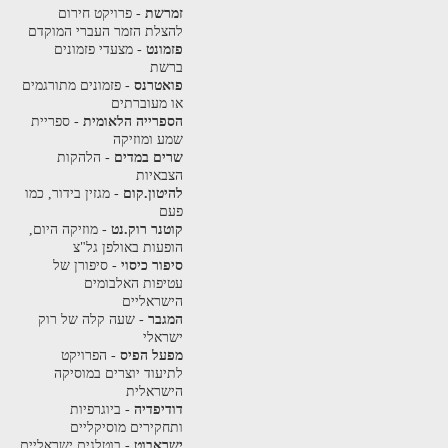
זמרשת
- פרויקט חירום
להצלת הזמר העברי המוקדם
פזמונט
- מצעדי פזמונים
ברשת
פואטרנס
- פזמונים מתורגמים
או מעוברתים
הספרייה הלאומית
- ספריית
שמע ומוזיקה
שרים במדים
- הלהקות
הצבאיות
להיטון.קום
- מגזין בידור, כמו
פעם
קוטנר רוק.נט
- מוזיקה היום,
הופעות באולפן גל"צ
סיפור כיסוי
- סיפורן של
עטיפות האלבומים
הישראליים
המגבר
- שעה קלה של רוק
ישראלי
מפעל הפיס
- הפרויקט
לתיעוד יוצרים במוסיקה
הישראלית
דודיפדיה
- ביוגרפיות
ותחקירים מוסיקליים
ישראבוט
- בוטלגים ישראליים