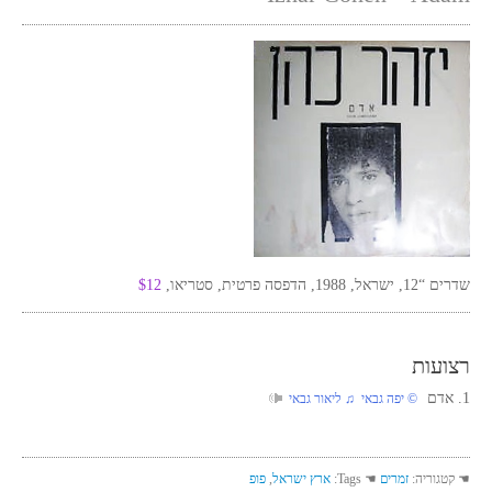
שדרים “12, ישראל, 1988, הדפסה פרטית, סטריאו,
$12
רצועות
1. אדם
‏ © יפה גבאי‏ ♫ ליאור גבאי
☚ קטגוריה:
זמרים
☚ Tags:
ארץ ישראל
,
פופ