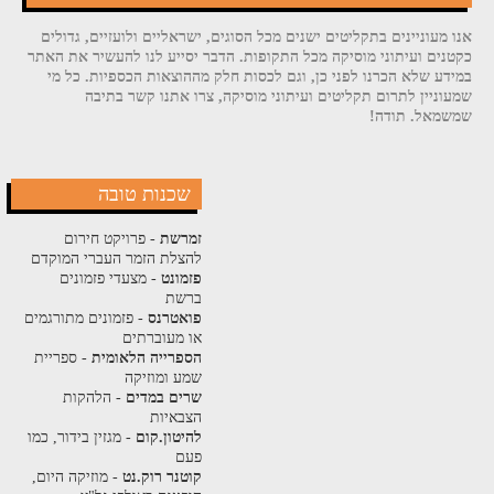
אנו מעוניינים בתקליטים ישנים מכל הסוגים, ישראליים ולועזיים, גדולים
כקטנים ועיתוני מוסיקה מכל התקופות. הדבר יסייע לנו להעשיר את האתר
במידע שלא הכרנו לפני כן, וגם לכסות חלק מההוצאות הכספיות. כל מי
שמעוניין לתרום תקליטים ועיתוני מוסיקה, צרו אתנו קשר בתיבה
שמשמאל. תודה!
שכנות טובה
זמרשת
- פרויקט חירום
להצלת הזמר העברי המוקדם
פזמונט
- מצעדי פזמונים
ברשת
פואטרנס
- פזמונים מתורגמים
או מעוברתים
הספרייה הלאומית
- ספריית
שמע ומוזיקה
שרים במדים
- הלהקות
הצבאיות
להיטון.קום
- מגזין בידור, כמו
פעם
קוטנר רוק.נט
- מוזיקה היום,