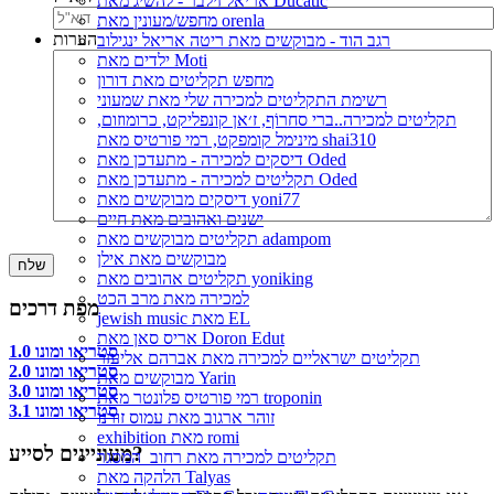
אריאל זילבר - להשיג מאת Ducatic
מחפש/מעונין מאת orenla
הערות
רגב הוד - מבוקשים מאת ריטה אריאל ינגילוב
ילדים מאת Moti
מחפש תקליטים מאת דורון
רשימת התקליטים למכירה שלי מאת שמעוני
תקליטים למכירה..ברי סחרוֹף, ז׳אן קונפליקט, כרומוזום,
מינימל קומפקט, רמי פורטיס מאת shai310
דיסקים למכירה - מתעדכן מאת Oded
תקליטים למכירה - מתעדכן מאת Oded
דיסקים מבוקשים מאת yoni77
ישנים ואהובים מאת חיים
תקליטים מבוקשים מאת adampom
מבוקשים מאת אילן
תקליטים אהובים מאת yoniking
למכירה מאת מרב הכט
מפת דרכים
jewish music מאת EL
אריס סאן מאת Doron Edut
סטריאו ומונו 1.0
תקליטים ישראליים למכירה מאת אברהם אליעזר
סטריאו ומונו 2.0
מבוקשים מאת Yarin
סטריאו ומונו 3.0
רמי פורטיס פלונטר מאת troponin
סטריאו ומונו 3.1
זוהר ארגוב מאת עמוס זורנו
exhibition מאת romi
מעוניינים לסייע?
תקליטים למכירה מאת רחוב_המסגר
הלהקה מאת Talyas