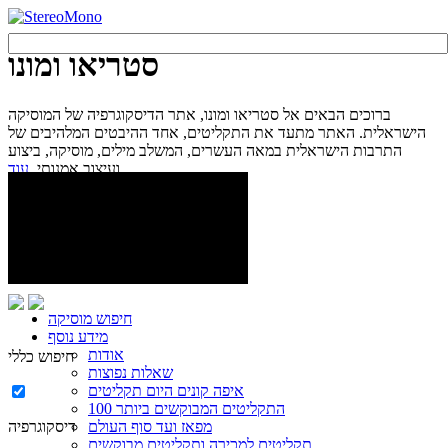
סטריאו ומונו
ברוכים הבאים אל סטריאו ומונו, אתר הדיסקוגרפיה של המוסיקה
הישראלית. האתר מתעד את התקליטים, אחד ההיבטים המלהיבים של
התרבות הישראלית במאה העשרים, המשלב מילים, מוסיקה, ביצוע
עוד...
ועיצוב אמנותי.
חיפוש מוסיקה
מידע נוסף
אודות
חיפוש כללי
שאלות נפוצות
איפה קונים היום תקליטים
100 התקליטים המבוקשים ביותר
מפאז ועד סוף העולם
דיסקוגרפיה
תקליטים למכירה ותקליטים מבוקשים