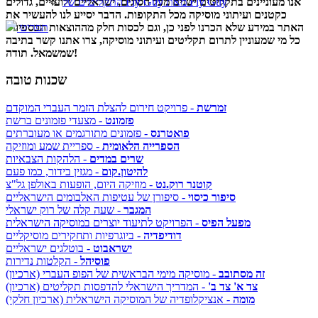
אנו מעוניינים בתקליטים ישנים מכל הסוגים, ישראליים ולועזיים, גדולים
התקליטים של Fly Guy מאת Fly Guy
כקטנים ועיתוני מוסיקה מכל התקופות. הדבר יסייע לנו להעשיר את
האתר במידע שלא הכרנו לפני כן, וגם לכסות חלק מההוצאות הכספיות.
תפריט
כל מי שמעוניין לתרום תקליטים ועיתוני מוסיקה, צרו אתנו קשר בתיבה
שמשמאל. תודה!
שכנות טובה
זמרשת
- פרויקט חירום להצלת הזמר העברי המוקדם
פזמונט
- מצעדי פזמונים ברשת
פואטרנס
- פזמונים מתורגמים או מעוברתים
הספרייה הלאומית
- ספריית שמע ומוזיקה
שרים במדים
- הלהקות הצבאיות
להיטון.קום
- מגזין בידור, כמו פעם
קוטנר רוק.נט
- מוזיקה היום, הופעות באולפן גל"צ
סיפור כיסוי
- סיפורן של עטיפות האלבומים הישראליים
המגבר
- שעה קלה של רוק ישראלי
מפעל הפיס
- הפרויקט לתיעוד יוצרים במוסיקה הישראלית
דודיפדיה
- ביוגרפיות ותחקירים מוסיקליים
ישראבוט
- בוטלגים ישראליים
פוסיהל
- הקלטות נדירות
זה מסתובב
- מוסיקה מימי הבראשית של הפופ העברי (ארכיון)
צד א' צד ב'
- המדריך הישראלי להדפסות תקליטים (ארכיון)
מומה
- אנציקלופדיה של המוסיקה הישראלית (ארכיון חלקי)