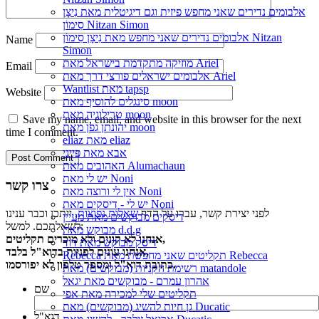
אלבומים נדירים שאני מחפש פיזית וגם דיגיטלית מאת נִיצָן
סִימוֹן Nitzan Simon
אלבומים נדירים שאני מחפש מאת נִיצָן סִימוֹן Nitzan
Name
Simon
מוזיקה מתקדמת בישראל מאת Ariel
Email
אלבומים ישראלים פורצי דרך מאת Ariel
Wantlist מאת tapsp
Website
סינגלים להוסיף מאת moon
טרילוגיה מאת moon
Save my name, email, and website in this browser for the next
יהונתן גפן מאת moon
time I comment.
eliaz מאת eliaz
אבא מאת פייגי
האהובים מאת Alumachaun
יש לי מאת Noni
צרו קשר
אין לי ורוצה מאת Noni
יש לי - דיסקים מאת Noni
לפני יצירת קשר, עברו על הדף
שאלות נפוצות
, ייתכן וכבר ענינו
דיסקים מבוקשים מאת מעיין
לשאלתכם. למשל:
מבוקש מאת d.d.g
אנחנו לא קונים ולא מוכרים תקליטים,
דיסק מבוקש מאת דוד
אנחנו עונים לפניות בדוא"ל בלבד,
Rebecca תקליטים שאני מחפשת מאת Rebecca
כתובת דוא"ל ומספר טלפון לא יפורסמו.
רשימת הקניות (מבוקשים) מאת matandole
אהרון עמרם - מבוקשים מאת יגאל
שם
תקליטים שלי למכירה מאת אפי
גן חיות להשיג (מבוקשים) מאת Ducatic
דוא"ל