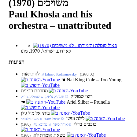
משויכים (1970)
Paul Khosla and his
orchestra – unattributed
לא ידוע, ישראל, 1970, מונו
רצועות
להתראות
(1970; X)
‏ ♫ Eduard Kolmanovsky
☚
Nat King Cole – Too Young
מחרוזת רומנית
רוצי שמוליק
‏ © שמוליק צ’יזיק‏ ♫ שמוליק צ’יזיק
☚
Ariel Silber – Prunella
ביתי אל מול גולן
לילה ועשן
‏ © יחיאל מוהר‏ ♫ משה וילנסקי
כוכבים בדלי
‏ © אורה סופר‏ ♫ עקיבא נוף
(1970)
כשאת אומרת לא
(1970)