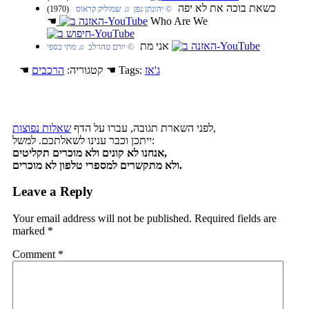
כשאת בוכה את לא יפה
‏ © יהונתן גפן‏ ♫ שמוליק קראוס
(1970)
☚
Who Are We
אני מת
‏ © יורם טהרלב‏ ♫ מתי כספי
ג'אז
☚ Tags:
☚ קטגוריה:
הרכבים
,
לפני השארת תגובה, עברו על הדף
שאלות נפוצות
ייתכן וכבר ענינו לשאלתכם. למשל:
אנחנו לא קונים ולא מוכרים תקליטים,
ולא מתקשרים למספרי טלפון לא מוכרים.
Leave a Reply
Your email address will not be published.
Required fields are
marked
*
Comment
*