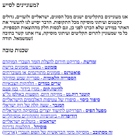
מעוניינים לסייע?
אנו מעוניינים בתקליטים ישנים מכל הסוגים, ישראליים ולועזיים, גדולים
כקטנים ועיתוני מוסיקה מכל התקופות. הדבר יסייע לנו להעשיר את
האתר במידע שלא הכרנו לפני כן, וגם לכסות חלק מההוצאות הכספיות.
כל מי שמעוניין לתרום תקליטים ועיתוני מוסיקה, צרו אתנו קשר בתיבה
שמשמאל. תודה!
שכנות טובה
זמרשת
- פרויקט חירום להצלת הזמר העברי המוקדם
פזמונט
- מצעדי פזמונים ברשת
פואטרנס
- פזמונים מתורגמים או מעוברתים
הספרייה הלאומית
- ספריית שמע ומוזיקה
שרים במדים
- הלהקות הצבאיות
להיטון.קום
- מגזין בידור, כמו פעם
קוטנר רוק.נט
- מוזיקה היום, הופעות באולפן גל"צ
סיפור כיסוי
- סיפורן של עטיפות האלבומים הישראליים
המגבר
- שעה קלה של רוק ישראלי
מפעל הפיס
- הפרויקט לתיעוד יוצרים במוסיקה הישראלית
דודיפדיה
- ביוגרפיות ותחקירים מוסיקליים
ישראבוט
- בוטלגים ישראליים
פוסיהל
- הקלטות נדירות
זה מסתובב
- מוסיקה מימי הבראשית של הפופ העברי (ארכיון)