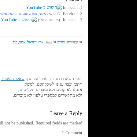
1. Innocent
2. Barefoot
© בצלאל אלוני, עפרה חזה ♫ בצלאל אלוני,
3. Innocent
(אינסטרומנטלי)
☚ קטגוריה:
זמרות
☚ Tags:
ארץ ישראל
,
אתני
,
פופ
לפני השארת תגובה, עברו על הדף
שאלות נפוצות
,
ייתכן וכבר ענינו לשאלתכם. למשל:
אנחנו לא קונים ולא מוכרים תקליטים,
ולא מתקשרים למספרי טלפון לא מוכרים.
Leave a Reply
ll not be published.
Required fields are marked
*
Comment