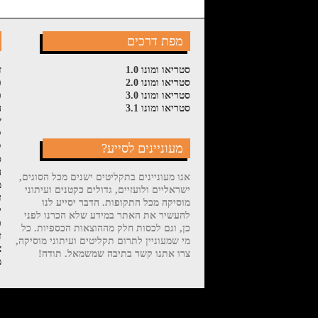
מפת דרכים
סטריאו ומונו 1.0
ז
סטריאו ומונו 2.0
פ
סטריאו ומונו 3.0
פ
סטריאו ומונו 3.1
ה
ש
ל
מעוניינים לסייע?
ק
ס
ה
אנו מעוניינים בתקליטים ישנים מכל הסוגים,
מ
ישראליים ולועזיים, גדולים כקטנים ועיתוני
ד
מוסיקה מכל התקופות. הדבר יסייע לנו
י
להעשיר את האתר במידע שלא הכרנו לפני
פ
כן, וגם לכסות חלק מההוצאות הכספיות. כל
ז
מי שמעוניין לתרום תקליטים ועיתוני מוסיקה,
צ
צרו אתנו קשר בתיבה שמשמאל. תודה!
מ