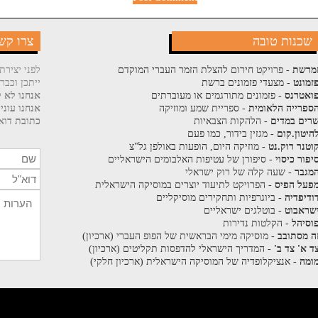
שכנות טובה
צרו קש
מרשת
- פרויקט חירום להצלת הזמר העברי המוקדם
לפני יצירת
זמונט
- מצעדי פזמונים ברשת
ייתכן וכבר
ואטרנס
- פזמונים מתורגמים או מעוברתים
אנחנו לא ק
ספרייה הלאומית
- ספריית שמע ומוזיקה
אנחנו עוני
רים במדים
- הלהקות הצבאיות
כתובת דוא"
היטון.קום
- מגזין בידור, כמו פעם
וטנר רוק.נט
- מוזיקה היום, הופעות באולפן גל"צ
יפור כיסוי
- סיפורן של עטיפות האלבומים הישראליים
מגבר
- שעה קלה של רוק ישראלי
פעל הפיס
- הפרויקט לתיעוד יוצרים במוסיקה הישראלית
ודיפדיה
- ביוגרפיות ותחקירים מוסיקליים
שראבוט
- בוטלגים ישראליים
וסיהל
- הקלטות נדירות
ה מסתובב
- מוסיקה מימי הבראשית של הפופ העברי (ארכיון)
ד א' צד ב'
- המדריך הישראלי להדפסות תקליטים (ארכיון)
ומה
- אנציקלופדיה של המוסיקה הישראלית (ארכיון חלקי)