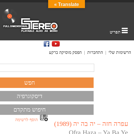
Translate »
תפריט
הרשימות שלי
|
התחברות
|
הפסק מוסיקה ברקע
דיסקוגרפיה
חיפוש מתקדם
הוסף לרשימה
עפרה חזה – יה בה יה (1989)
Ofra Haza – Ya Ba Ye