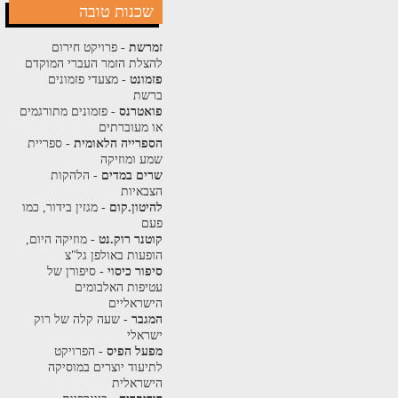
שכנות טובה
זמרשת
- פרויקט חירום
להצלת הזמר העברי המוקדם
פזמונט
- מצעדי פזמונים
ברשת
פואטרנס
- פזמונים מתורגמים
או מעוברתים
הספרייה הלאומית
- ספריית
שמע ומוזיקה
שרים במדים
- הלהקות
הצבאיות
להיטון.קום
- מגזין בידור, כמו
פעם
קוטנר רוק.נט
- מוזיקה היום,
הופעות באולפן גל"צ
סיפור כיסוי
- סיפורן של
עטיפות האלבומים
הישראליים
המגבר
- שעה קלה של רוק
ישראלי
מפעל הפיס
- הפרויקט
לתיעוד יוצרים במוסיקה
הישראלית