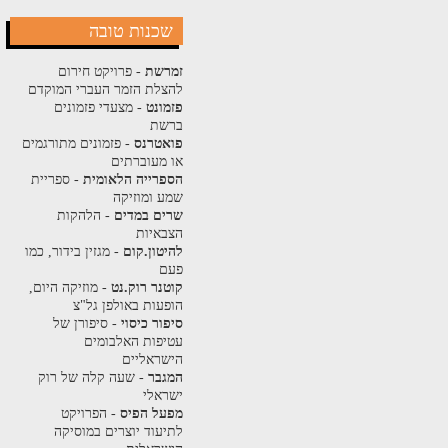
שכנות טובה
זמרשת
- פרויקט חירום
להצלת הזמר העברי המוקדם
פזמונט
- מצעדי פזמונים
ברשת
פואטרנס
- פזמונים מתורגמים
או מעוברתים
הספרייה הלאומית
- ספריית
שמע ומוזיקה
שרים במדים
- הלהקות
הצבאיות
להיטון.קום
- מגזין בידור, כמו
פעם
קוטנר רוק.נט
- מוזיקה היום,
הופעות באולפן גל"צ
סיפור כיסוי
- סיפורן של
עטיפות האלבומים
הישראליים
המגבר
- שעה קלה של רוק
ישראלי
מפעל הפיס
- הפרויקט
לתיעוד יוצרים במוסיקה