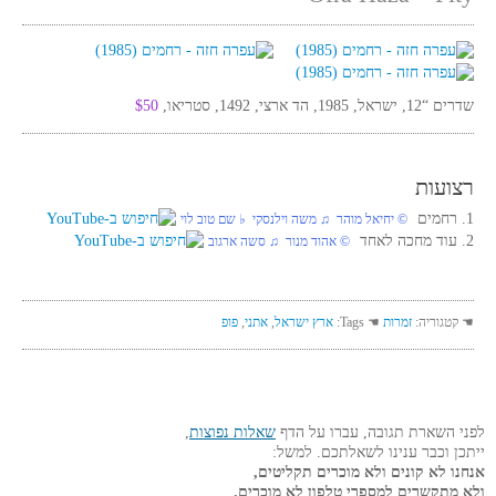
שדרים “12, ישראל, 1985, הד ארצי, 1492, סטריאו,
$50
רצועות
1. רחמים
© יחיאל מוהר ♫ משה וילנסקי ♭ שם טוב לוי
2. עוד מחכה לאחד
© אהוד מנור ♫ סשה ארגוב
☚ קטגוריה:
זמרות
☚ Tags:
ארץ ישראל
,
אתני
,
פופ
לפני השארת תגובה, עברו על הדף
שאלות נפוצות
,
ייתכן וכבר ענינו לשאלתכם. למשל:
אנחנו לא קונים ולא מוכרים תקליטים,
ולא מתקשרים למספרי טלפון לא מוכרים.