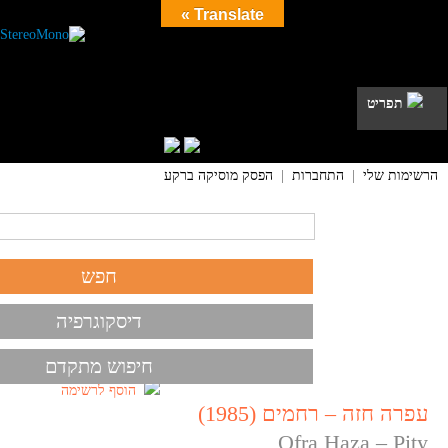
Translate »
תפריט
הרשימות שלי
|
התחברות
|
הפסק מוסיקה ברקע
דיסקוגרפיה
חיפוש מתקדם
הוסף לרשימה
עפרה חזה – רחמים (1985)
Ofra Haza – Pity