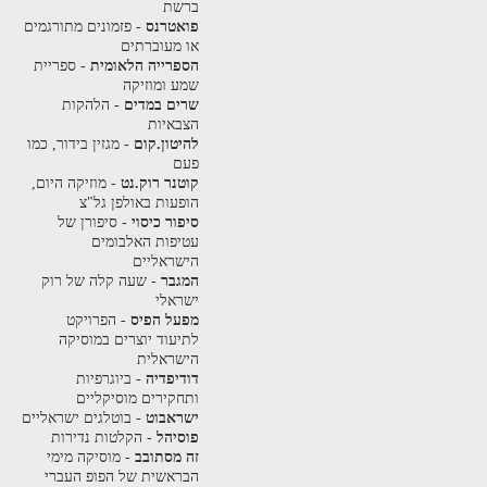
ברשת
פואטרנס
- פזמונים מתורגמים
או מעוברתים
הספרייה הלאומית
- ספריית
שמע ומוזיקה
שרים במדים
- הלהקות
הצבאיות
להיטון.קום
- מגזין בידור, כמו
פעם
קוטנר רוק.נט
- מוזיקה היום,
הופעות באולפן גל"צ
סיפור כיסוי
- סיפורן של
עטיפות האלבומים
הישראליים
המגבר
- שעה קלה של רוק
ישראלי
מפעל הפיס
- הפרויקט
לתיעוד יוצרים במוסיקה
הישראלית
דודיפדיה
- ביוגרפיות
ותחקירים מוסיקליים
ישראבוט
- בוטלגים ישראליים
פוסיהל
- הקלטות נדירות
זה מסתובב
- מוסיקה מימי
הבראשית של הפופ העברי