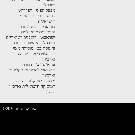
ישראלי
מפעל הפיס
- הפרויקט
לתיעוד יוצרים במוסיקה
הישראלית
דודיפדיה
- ביוגרפיות
ותחקירים מוסיקליים
ישראבוט
- בוטלגים ישראליים
פוסיהל
- הקלטות נדירות
זה מסתובב
- מוסיקה מימי
הבראשית של הפופ העברי
(ארכיון)
צד א' צד ב'
- המדריך
הישראלי להדפסות תקליטים
(ארכיון)
מומה
- אנציקלופדיה של
המוסיקה הישראלית (ארכיון
חלקי)
©2026 סטריאו ומונו