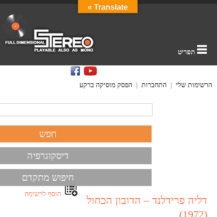
Translate »
תפריט
הרשימות שלי
|
התחברות
|
הפסק מוסיקה ברקע
דיסקוגרפיה
חיפוש מתקדם
הוסף לרשימה
דליה פרידלנד – הדובון הכחול
(1972)