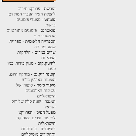
זמרשת
- פרויקט חירום
להצלת הזמר העברי המוקדם
פזמונט
- מצעדי פזמונים
ברשת
פואטרנס
- פזמונים מתורגמים
או מעוברתים
הספרייה הלאומית
- ספריית
שמע ומוזיקה
שרים במדים
- הלהקות
הצבאיות
להיטון.קום
- מגזין בידור, כמו
פעם
קוטנר רוק.נט
- מוזיקה היום,
הופעות באולפן גל"צ
סיפור כיסוי
- סיפורן של
עטיפות האלבומים
הישראליים
המגבר
- שעה קלה של רוק
ישראלי
מפעל הפיס
- הפרויקט
לתיעוד יוצרים במוסיקה
הישראלית
דודיפדיה
- ביוגרפיות
ותחקירים מוסיקליים