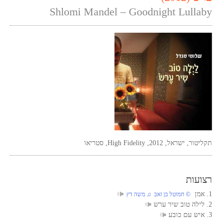
Shlomi Mandel – Goodnight Lullaby
תקליטור, ישראל, 2012, High Fidelity, סטריאו
רצועות
1. אמן
© חמוטל בן זאב ♫ משה דץ
2. לילה טוב שיר ערש
3. איש עם כובע