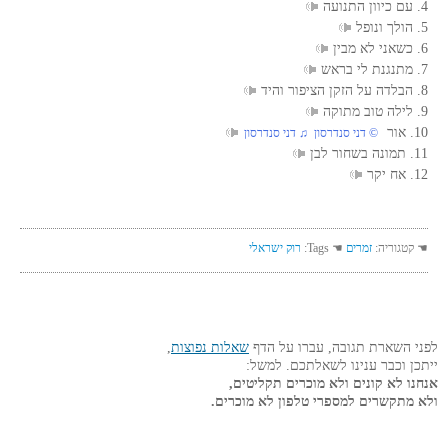
4. עם כיוון התנועה
5. הולך ונופל
6. כשאני לא מבין
7. מתנגנת לי בראש
8. הבלדה על הזקן הציפור והיד
9. לילה טוב מתוקה
10. אור
© דני סנדרסון ♫ דני סנדרסון
11. תמונה בשחור לבן
12. אח יקר
☚ קטגוריה:
זמרים
☚ Tags:
רוק ישראלי
לפני השארת תגובה, עברו על הדף
שאלות נפוצות
,
ייתכן וכבר ענינו לשאלתכם. למשל:
אנחנו לא קונים ולא מוכרים תקליטים,
ולא מתקשרים למספרי טלפון לא מוכרים.