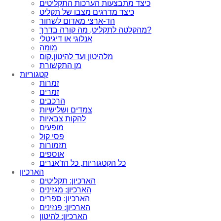
כיצד מתבצעות הערכות התקליטים
כיצד מדרגים מצבו של תקליט
הד-ארצי מאדום לשחור
מהקלטה לתקליט, מה קורה בדרך?
אנלוגי או דיגיטלי
מומה
מלהיטון ועד להיטון.קום
מן התקשורת
קטגוריות
זמרות
זמרים
הרכבים
צמדים ושלישיות
להקות צבאיות
מופעים
פסי קול
תזמורות
אוספים
כל הקטגוריות, כל הז’אנרים
הארכיון
הארכיון: תקליטים
הארכיון: מגזינים
הארכיון: ספרים
הארכיון: פנזינים
הארכיון: להיטון