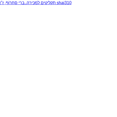
תקליטים למכירה..ברי סחרוֹף, ז׳אן קונפליקט, כרומוזום, מינימל קומפקט, רמי פורטיס מאת shai310