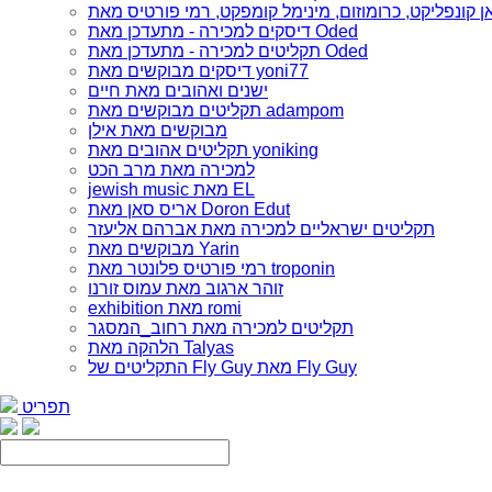
דיסקים למכירה - מתעדכן מאת Oded
תקליטים למכירה - מתעדכן מאת Oded
דיסקים מבוקשים מאת yoni77
ישנים ואהובים מאת חיים
תקליטים מבוקשים מאת adampom
מבוקשים מאת אילן
תקליטים אהובים מאת yoniking
למכירה מאת מרב הכט
jewish music מאת EL
אריס סאן מאת Doron Edut
תקליטים ישראליים למכירה מאת אברהם אליעזר
מבוקשים מאת Yarin
רמי פורטיס פלונטר מאת troponin
זוהר ארגוב מאת עמוס זורנו
exhibition מאת romi
תקליטים למכירה מאת רחוב_המסגר
הלהקה מאת Talyas
התקליטים של Fly Guy מאת Fly Guy
תפריט