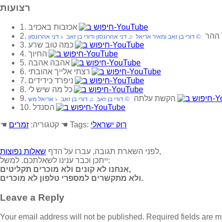
רצועות
1. אכזבות באכזיב
ל ההר
© דורי בן זאב ומאיר אריאל ♫ דני אהרונסון ודורי בן זאב ♭ דני אהרונסון
3. כמה טוב שרע
4. החיוך
5. אהבה אהבה
6. רצתי אלייך אהובתי
7. ניפרד כידידים
8. כל מה שיש לי
9. הקשת עלתה
© דורי בן זאב ♫ דורי בן זאב ♭ אריאל מש
10. הסנדל
רוק ישראלי
☚ Tags:
☚ קטגוריה:
זמרים
,
לפני השארת תגובה, עברו על הדף
שאלות נפוצות
ייתכן וכבר ענינו לשאלתכם. למשל:
אנחנו לא קונים ולא מוכרים תקליטים,
ולא מתקשרים למספרי טלפון לא מוכרים.
Leave a Reply
Your email address will not be published.
Required fields are 