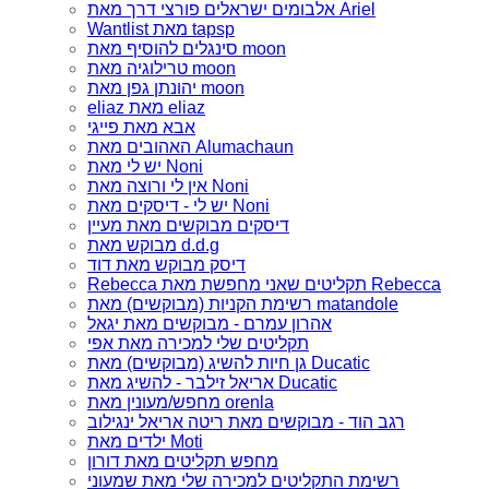
אלבומים ישראלים פורצי דרך מאת Ariel
Wantlist מאת tapsp
סינגלים להוסיף מאת moon
טרילוגיה מאת moon
יהונתן גפן מאת moon
eliaz מאת eliaz
אבא מאת פייגי
האהובים מאת Alumachaun
יש לי מאת Noni
אין לי ורוצה מאת Noni
יש לי - דיסקים מאת Noni
דיסקים מבוקשים מאת מעיין
מבוקש מאת d.d.g
דיסק מבוקש מאת דוד
Rebecca תקליטים שאני מחפשת מאת Rebecca
רשימת הקניות (מבוקשים) מאת matandole
אהרון עמרם - מבוקשים מאת יגאל
תקליטים שלי למכירה מאת אפי
גן חיות להשיג (מבוקשים) מאת Ducatic
אריאל זילבר - להשיג מאת Ducatic
מחפש/מעונין מאת orenla
רגב הוד - מבוקשים מאת ריטה אריאל ינגילוב
ילדים מאת Moti
מחפש תקליטים מאת דורון
רשימת התקליטים למכירה שלי מאת שמעוני