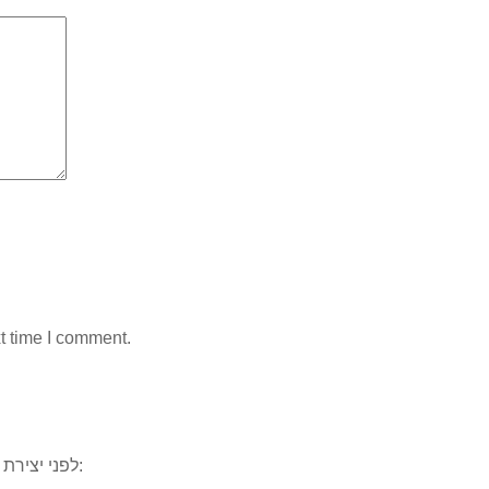
t time I comment.
, ייתכן וכבר ענינו לשאלתכם. למשל:
לפני יצירת