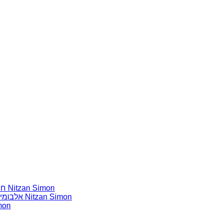
חומרים שהייתי רוצה להשמיע בתוכנית שלי מאת נִיצָן סִימוֹן Nitzan Simon
אלבומים נדירים שאני מחפש פיזית וגם דיגיטלית מאת נִיצָן סִימוֹן Nitzan Simon
אלבומים נדירי