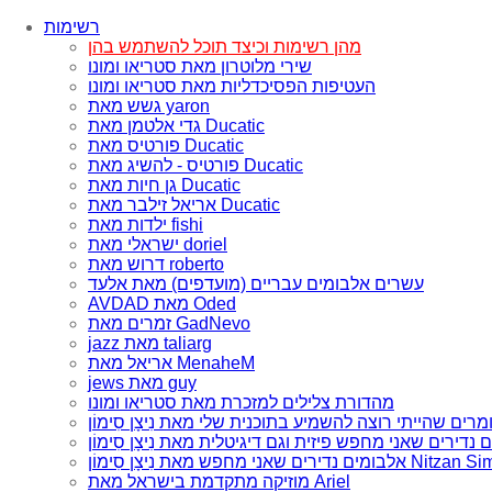
רשימות
מהן רשימות וכיצד תוכל להשתמש בהן
שירי מלוטרון מאת סטריאו ומונו
העטיפות הפסיכדליות מאת סטריאו ומונו
גשש מאת yaron
גדי אלטמן מאת Ducatic
פורטיס מאת Ducatic
פורטיס - להשיג מאת Ducatic
גן חיות מאת Ducatic
אריאל זילבר מאת Ducatic
ילדות מאת fishi
ישראלי מאת doriel
דרוש מאת roberto
עשרים אלבומים עבריים (מועדפים) מאת אלעד
AVDAD מאת Oded
זמרים מאת GadNevo
jazz מאת taliarg
אריאל מאת MenaheM
jews מאת guy
מהדורת צלילים למזכרת מאת סטריאו ומונו
ם שאני מחפש מאת נִיצָן סִימוֹן Nitzan Simon
מוזיקה מתקדמת בישראל מאת Ariel