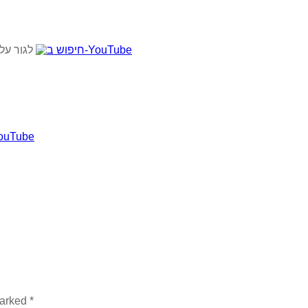
2. לגור ע
marked
*