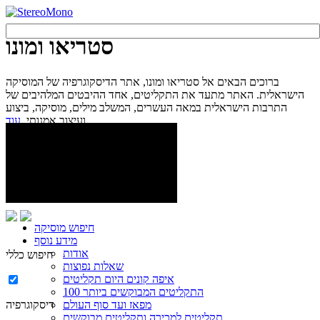
סטריאו ומונו
ברוכים הבאים אל סטריאו ומונו, אתר הדיסקוגרפיה של המוסיקה
הישראלית. האתר מתעד את התקליטים, אחד ההיבטים המלהיבים של
התרבות הישראלית במאה העשרים, המשלב מילים, מוסיקה, ביצוע
עוד...
ועיצוב אמנותי.
חיפוש מוסיקה
מידע נוסף
אודות
חיפוש כללי
שאלות נפוצות
איפה קונים היום תקליטים
100 התקליטים המבוקשים ביותר
מפאז ועד סוף העולם
דיסקוגרפיה
תקליטים למכירה ותקליטים מבוקשים