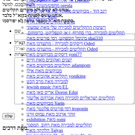
אריאל זילבר - להשיג מאת Ducatic
לשאלתכם. למשל:
מחפש/מעונין מאת orenla
אנחנו לא קונים ולא מוכרים תקליטים,
רגב הוד - מבוקשים מאת ריטה אריאל ינגילוב
אנחנו עונים לפניות בדוא"ל בלבד,
ילדים מאת Moti
כתובת דוא"ל ומספר טלפון לא יפורסמו.
מחפש תקליטים מאת דורון
רשימת התקליטים למכירה שלי מאת שמעוני
שם
תקליטים למכירה..ברי סחרוֹף, ז׳אן קונפליקט, כרומוזום,
מינימל קומפקט, רמי פורטיס מאת shai310
דוא"ל
דיסקים למכירה - מתעדכן מאת Oded
תקליטים למכירה - מתעדכן מאת Oded
דיסקים מבוקשים מאת yoni77
הערות
ישנים ואהובים מאת חיים
תקליטים מבוקשים מאת adampom
מבוקשים מאת אילן
תקליטים אהובים מאת yoniking
למכירה מאת מרב הכט
jewish music מאת EL
אריס סאן מאת Doron Edut
תקליטים ישראליים למכירה מאת אברהם אליעזר
מבוקשים מאת Yarin
רמי פורטיס פלונטר מאת troponin
זוהר ארגוב מאת עמוס זורנו
exhibition מאת romi
תקליטים למכירה מאת רחוב_המסגר
מפת דרכים
הלהקה מאת Talyas