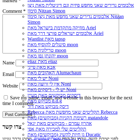
marked
*
אלבומים נדירים שאני מחפש פיזית וגם דיגיטלית מאת נִיצָן
סִימוֹן Nitzan Simon
Comment
*
אלבומים נדירים שאני מחפש מאת נִיצָן סִימוֹן Nitzan
Simon
מוזיקה מתקדמת בישראל מאת Ariel
אלבומים ישראלים פורצי דרך מאת Ariel
Wantlist מאת tapsp
סינגלים להוסיף מאת moon
טרילוגיה מאת moon
יהונתן גפן מאת moon
eliaz מאת eliaz
Name
אבא מאת פייגי
האהובים מאת Alumachaun
Email
יש לי מאת Noni
אין לי ורוצה מאת Noni
Website
יש לי - דיסקים מאת Noni
דיסקים מבוקשים מאת מעיין
Save my name, email, and website in this browser for the next
מבוקש מאת d.d.g
time I comment.
דיסק מבוקש מאת דוד
Rebecca תקליטים שאני מחפשת מאת Rebecca
רשימת הקניות (מבוקשים) מאת matandole
אהרון עמרם - מבוקשים מאת יגאל
צרו קשר
תקליטים שלי למכירה מאת אפי
גן חיות להשיג (מבוקשים) מאת Ducatic
לפני יצירת קשר, עברו על הדף
שאלות נפוצות
, ייתכן וכבר ענינו