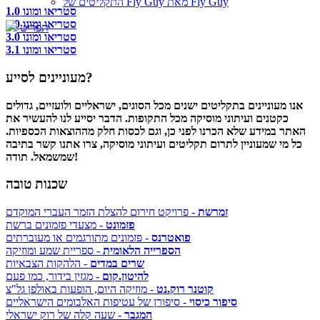
התקליטים של Fly Guy מאת Fly Guy
סטריאו ומונו 1.0
סטריאו ומונו 2.0
תפריט
סטריאו ומונו 3.0
סטריאו ומונו 3.1
מעוניינים לסייע?
אנו מעוניינים בתקליטים ישנים מכל הסוגים, ישראליים ולועזיים, גדולים
כקטנים ועיתוני מוסיקה מכל התקופות. הדבר יסייע לנו להעשיר את
האתר במידע שלא הכרנו לפני כן, וגם לכסות חלק מההוצאות הכספיות.
כל מי שמעוניין לתרום תקליטים ועיתוני מוסיקה, צרו אתנו קשר בתיבה
שמשמאל. תודה!
שכנות טובה
זמרשת
- פרויקט חירום להצלת הזמר העברי המוקדם
פזמונט
- מצעדי פזמונים ברשת
פואטרנס
- פזמונים מתורגמים או מעוברתים
הספרייה הלאומית
- ספריית שמע ומוזיקה
שרים במדים
- הלהקות הצבאיות
להיטון.קום
- מגזין בידור, כמו פעם
קוטנר רוק.נט
- מוזיקה היום, הופעות באולפן גל"צ
סיפור כיסוי
- סיפורן של עטיפות האלבומים הישראליים
המגבר
- שעה קלה של רוק ישראלי