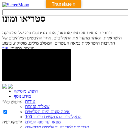
Translate »
סטריאו ומונו
ברוכים הבאים אל סטריאו ומונו, אתר הדיסקוגרפיה של המוסיקה
הישראלית. האתר מתעד את התקליטים, אחד ההיבטים המלהיבים של
התרבות הישראלית במאה העשרים, המשלב מילים, מוסיקה, ביצוע
עוד...
ועיצוב אמנותי.
חיפוש מוסיקה
מידע נוסף
אודות
חיפוש כללי
שאלות נפוצות
איפה קונים היום תקליטים
100 התקליטים המבוקשים ביותר
מפאז ועד סוף העולם
דיסקוגרפיה
תקליטים למכירה ותקליטים מבוקשים