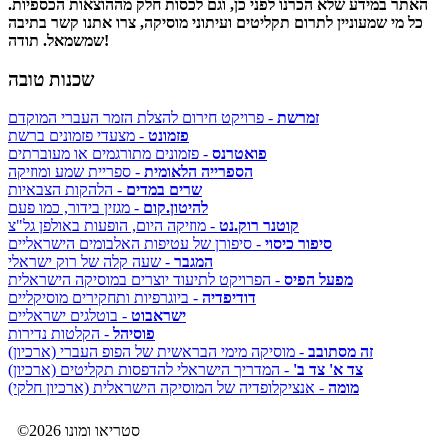
האתר במידע שלא הכרנו לפני כן, וגם לכסות חלק מההוצאות הכספיות.
כל מי שמעוניין לתרום תקליטים ועיתוני מוסיקה, צרו אתנו קשר בתיבה
שמשמאל. תודה!
שכנות טובה
זמרשת
- פרויקט חירום להצלת הזמר העברי המוקדם
פזמונט
- מצעדי פזמונים ברשת
פואטרנס
- פזמונים מתורגמים או מעוברתים
הספרייה הלאומית
- ספריית שמע ומוזיקה
שרים במדים
- הלהקות הצבאיות
להיטון.קום
- מגזין בידור, כמו פעם
קוטנר רוק.נט
- מוזיקה היום, הופעות באולפן גל"צ
סיפור כיסוי
- סיפורן של עטיפות האלבומים הישראליים
המגבר
- שעה קלה של רוק ישראלי
מפעל הפיס
- הפרויקט לתיעוד יוצרים במוסיקה הישראלית
דודיפדיה
- ביוגרפיות ותחקירים מוסיקליים
ישראבוט
- בוטלגים ישראליים
פוסיהל
- הקלטות נדירות
זה מסתובב
- מוסיקה מימי הבראשית של הפופ העברי (ארכיון)
צד א' צד ב'
- המדריך הישראלי להדפסות תקליטים (ארכיון)
מומה
- אנציקלופדיה של המוסיקה הישראלית (ארכיון חלקי)
©2026 סטריאו ומונו