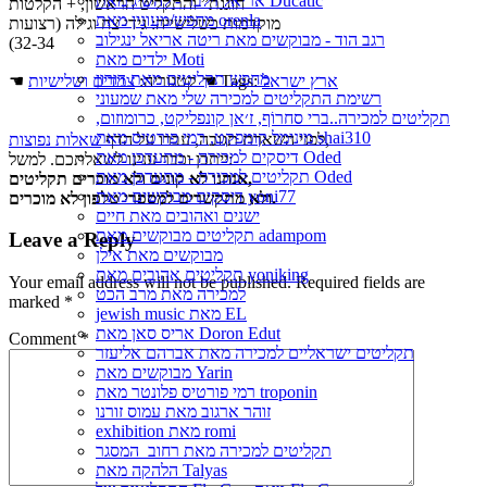
אריאל זילבר - להשיג מאת Ducatic
חוגגת” והתקליט הראשון, + הקלטות
מחפש/מעונין מאת orenla
מוקדמות כשלישייה: גידי צח וגילה (רצועות
רגב הוד - מבוקשים מאת ריטה אריאל ינגילוב
32-34)
ילדים מאת Moti
מחפש תקליטים מאת דורון
ארץ ישראל
☚ Tags:
☚ קטגוריה:
צמדים ושלישיות
רשימת התקליטים למכירה שלי מאת שמעוני
תקליטים למכירה..ברי סחרוֹף, ז׳אן קונפליקט, כרומוזום,
מינימל קומפקט, רמי פורטיס מאת shai310
,
לפני השארת תגובה, עברו על הדף
שאלות נפוצות
דיסקים למכירה - מתעדכן מאת Oded
ייתכן וכבר ענינו לשאלתכם. למשל:
תקליטים למכירה - מתעדכן מאת Oded
אנחנו לא קונים ולא מוכרים תקליטים,
דיסקים מבוקשים מאת yoni77
ולא מתקשרים למספרי טלפון לא מוכרים.
ישנים ואהובים מאת חיים
תקליטים מבוקשים מאת adampom
Leave a Reply
מבוקשים מאת אילן
תקליטים אהובים מאת yoniking
Your email address will not be published.
Required fields are
למכירה מאת מרב הכט
marked
*
jewish music מאת EL
אריס סאן מאת Doron Edut
Comment
*
תקליטים ישראליים למכירה מאת אברהם אליעזר
מבוקשים מאת Yarin
רמי פורטיס פלונטר מאת troponin
זוהר ארגוב מאת עמוס זורנו
exhibition מאת romi
תקליטים למכירה מאת רחוב_המסגר
הלהקה מאת Talyas