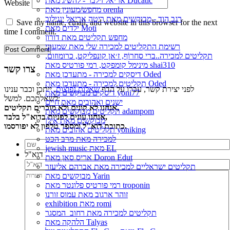
אריאל זילבר - להשיג מאת Ducatic
Website
מחפש/מעונין מאת orenla
רגב הוד - מבוקשים מאת ריטה אריאל ינגילוב
Save my name, email, and website in this browser for the next
ילדים מאת Moti
time I comment.
מחפש תקליטים מאת דורון
רשימת התקליטים למכירה שלי מאת שמעוני
תקליטים למכירה..ברי סחרוֹף, ז׳אן קונפליקט, כרומוזום,
מינימל קומפקט, רמי פורטיס מאת shai310
צרו קשר
דיסקים למכירה - מתעדכן מאת Oded
תקליטים למכירה - מתעדכן מאת Oded
לפני יצירת קשר, עברו על הדף
שאלות נפוצות
, ייתכן וכבר ענינו
דיסקים מבוקשים מאת yoni77
לשאלתכם. למשל:
ישנים ואהובים מאת חיים
אנחנו לא קונים ולא מוכרים תקליטים,
תקליטים מבוקשים מאת adampom
אנחנו עונים לפניות בדוא"ל בלבד,
מבוקשים מאת אילן
כתובת דוא"ל ומספר טלפון לא יפורסמו.
תקליטים אהובים מאת yoniking
למכירה מאת מרב הכט
jewish music מאת EL
דוא"ל
אריס סאן מאת Doron Edut
תקליטים ישראליים למכירה מאת אברהם אליעזר
מבוקשים מאת Yarin
רמי פורטיס פלונטר מאת troponin
זוהר ארגוב מאת עמוס זורנו
exhibition מאת romi
תקליטים למכירה מאת רחוב_המסגר
הלהקה מאת Talyas