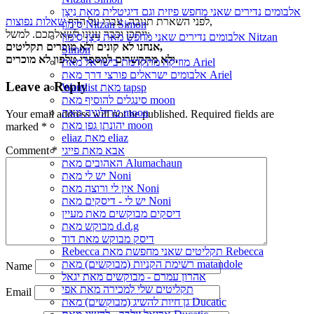
אלבומים נדירים שאני מחפש פיזית וגם דיגיטלית מאת נִיצָן
,
לפני השארת תגובה, עברו על הדף
שאלות נפוצות
סִימוֹן Nitzan Simon
ייתכן וכבר ענינו לשאלתכם. למשל:
אלבומים נדירים שאני מחפש מאת נִיצָן סִימוֹן Nitzan
אנחנו לא קונים ולא מוכרים תקליטים,
Simon
ולא מתקשרים למספרי טלפון לא מוכרים.
מוזיקה מתקדמת בישראל מאת Ariel
אלבומים ישראלים פורצי דרך מאת Ariel
Leave a Reply
Wantlist מאת tapsp
סינגלים להוסיף מאת moon
טרילוגיה מאת moon
Your email address will not be published.
Required fields are
יהונתן גפן מאת moon
marked
*
eliaz מאת eliaz
Comment
*
אבא מאת פייגי
האהובים מאת Alumachaun
יש לי מאת Noni
אין לי ורוצה מאת Noni
יש לי - דיסקים מאת Noni
דיסקים מבוקשים מאת מעיין
מבוקש מאת d.d.g
דיסק מבוקש מאת דוד
Rebecca תקליטים שאני מחפשת מאת Rebecca
רשימת הקניות (מבוקשים) מאת matandole
Name
אהרון עמרם - מבוקשים מאת יגאל
תקליטים שלי למכירה מאת אפי
Email
גן חיות להשיג (מבוקשים) מאת Ducatic