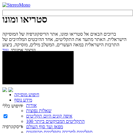
סטריאו ומונו
ברוכים הבאים אל סטריאו ומונו, אתר הדיסקוגרפיה של המוסיקה
הישראלית. האתר מתעד את התקליטים, אחד ההיבטים המלהיבים של
התרבות הישראלית במאה העשרים, המשלב מילים, מוסיקה, ביצוע
עוד...
ועיצוב אמנותי.
חיפוש מוסיקה
מידע נוסף
אודות
חיפוש כללי
שאלות נפוצות
איפה קונים היום תקליטים
100 התקליטים המבוקשים ביותר
מפאז ועד סוף העולם
דיסקוגרפיה
תקליטים למכירה ותקליטים מבוקשים