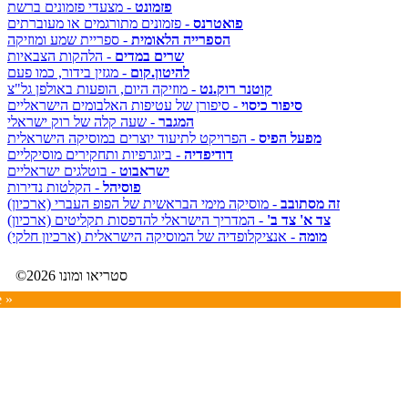
פזמונט
- מצעדי פזמונים ברשת
פואטרנס
- פזמונים מתורגמים או מעוברתים
הספרייה הלאומית
- ספריית שמע ומוזיקה
שרים במדים
- הלהקות הצבאיות
להיטון.קום
- מגזין בידור, כמו פעם
קוטנר רוק.נט
- מוזיקה היום, הופעות באולפן גל"צ
סיפור כיסוי
- סיפורן של עטיפות האלבומים הישראליים
המגבר
- שעה קלה של רוק ישראלי
מפעל הפיס
- הפרויקט לתיעוד יוצרים במוסיקה הישראלית
דודיפדיה
- ביוגרפיות ותחקירים מוסיקליים
ישראבוט
- בוטלגים ישראליים
פוסיהל
- הקלטות נדירות
זה מסתובב
- מוסיקה מימי הבראשית של הפופ העברי (ארכיון)
צד א' צד ב'
- המדריך הישראלי להדפסות תקליטים (ארכיון)
מומה
- אנציקלופדיה של המוסיקה הישראלית (ארכיון חלקי)
©2026 סטריאו ומונו
e »