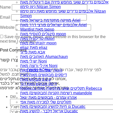
אלבומים נדירים שאני מחפש פיזית וגם דיגיטלית מאת
נִיצָן סִימוֹן Nitzan Simon
Name
אלבומים נדירים שאני מחפש מאת נִיצָן סִימוֹן Nitzan
Simon
Email
מוזיקה מתקדמת בישראל מאת Ariel
אלבומים ישראלים פורצי דרך מאת Ariel
Website
Wantlist מאת tapsp
סינגלים להוסיף מאת moon
Save my name, email, and website in this browser for the
טרילוגיה מאת moon
next time I comment.
יהונתן גפן מאת moon
eliaz מאת eliaz
אבא מאת פייגי
האהובים מאת Alumachaun
צרו קשר
יש לי מאת Noni
אין לי ורוצה מאת Noni
לפני יצירת קשר, עברו על הדף
שאלות נפוצות
, ייתכן וכבר ענינו
יש לי - דיסקים מאת Noni
לשאלתכם. למשל:
דיסקים מבוקשים מאת מעיין
אנחנו לא קונים ולא מוכרים תקליטים,
מבוקש מאת d.d.g
אנחנו עונים לפניות בדוא"ל בלבד,
דיסק מבוקש מאת דוד
כתובת דוא"ל ומספר טלפון לא יפורסמו.
Rebecca תקליטים שאני מחפשת מאת Rebecca
רשימת הקניות (מבוקשים) מאת matandole
שם
אהרון עמרם - מבוקשים מאת יגאל
תקליטים שלי למכירה מאת אפי
גן חיות להשיג (מבוקשים) מאת Ducatic
דוא"ל
אריאל זילבר - להשיג מאת Ducatic