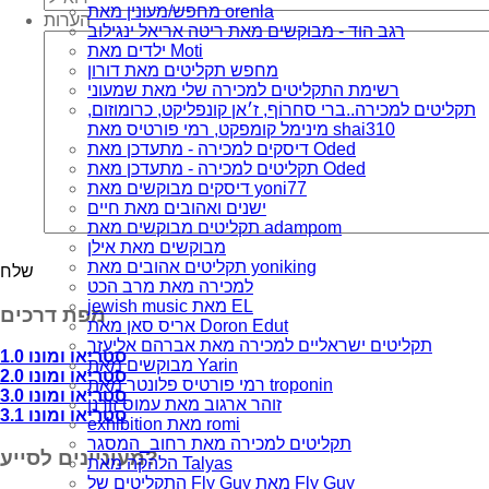
מחפש/מעונין מאת orenla
הערות
רגב הוד - מבוקשים מאת ריטה אריאל ינגילוב
ילדים מאת Moti
מחפש תקליטים מאת דורון
רשימת התקליטים למכירה שלי מאת שמעוני
תקליטים למכירה..ברי סחרוֹף, ז׳אן קונפליקט, כרומוזום,
מינימל קומפקט, רמי פורטיס מאת shai310
דיסקים למכירה - מתעדכן מאת Oded
תקליטים למכירה - מתעדכן מאת Oded
דיסקים מבוקשים מאת yoni77
ישנים ואהובים מאת חיים
תקליטים מבוקשים מאת adampom
מבוקשים מאת אילן
תקליטים אהובים מאת yoniking
למכירה מאת מרב הכט
jewish music מאת EL
מפת דרכים
אריס סאן מאת Doron Edut
תקליטים ישראליים למכירה מאת אברהם אליעזר
סטריאו ומונו 1.0
מבוקשים מאת Yarin
סטריאו ומונו 2.0
רמי פורטיס פלונטר מאת troponin
סטריאו ומונו 3.0
זוהר ארגוב מאת עמוס זורנו
סטריאו ומונו 3.1
exhibition מאת romi
תקליטים למכירה מאת רחוב_המסגר
מעוניינים לסייע?
הלהקה מאת Talyas
התקליטים של Fly Guy מאת Fly Guy