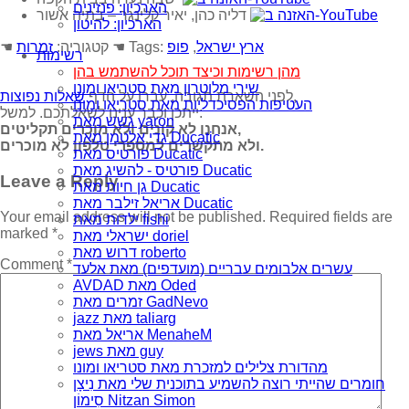
הארכיון: פנזינים
דליה כהן, יאיר קלינגר‏ – בתיה אשור
הארכיון: להיטון
ארץ ישראל
,
פופ
☚ Tags:
☚ קטגוריה:
זמרות
רשימות
מהן רשימות וכיצד תוכל להשתמש בהן
שירי מלוטרון מאת סטריאו ומונו
,
לפני השארת תגובה, עברו על הדף
שאלות נפוצות
העטיפות הפסיכדליות מאת סטריאו ומונו
ייתכן וכבר ענינו לשאלתכם. למשל:
גשש מאת yaron
אנחנו לא קונים ולא מוכרים תקליטים,
גדי אלטמן מאת Ducatic
ולא מתקשרים למספרי טלפון לא מוכרים.
פורטיס מאת Ducatic
פורטיס - להשיג מאת Ducatic
Leave a Reply
גן חיות מאת Ducatic
אריאל זילבר מאת Ducatic
Your email address will not be published.
Required fields are
ילדות מאת fishi
marked
*
ישראלי מאת doriel
דרוש מאת roberto
Comment
*
עשרים אלבומים עבריים (מועדפים) מאת אלעד
AVDAD מאת Oded
זמרים מאת GadNevo
jazz מאת taliarg
אריאל מאת MenaheM
jews מאת guy
מהדורת צלילים למזכרת מאת סטריאו ומונו
חומרים שהייתי רוצה להשמיע בתוכנית שלי מאת נִיצָן
סִימוֹן Nitzan Simon