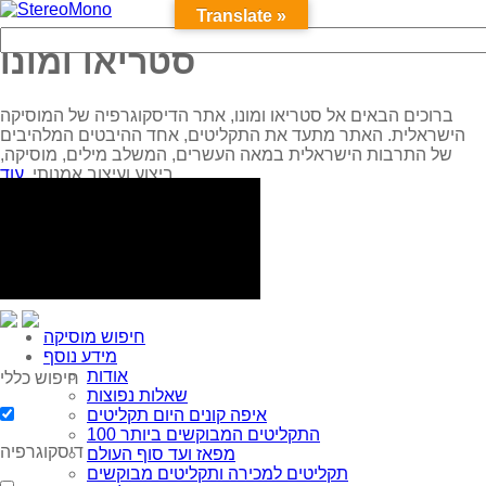
Translate »
סטריאו ומונו
ברוכים הבאים אל סטריאו ומונו, אתר הדיסקוגרפיה של המוסיקה
הישראלית. האתר מתעד את התקליטים, אחד ההיבטים המלהיבים
של התרבות הישראלית במאה העשרים, המשלב מילים, מוסיקה,
עוד...
ביצוע ועיצוב אמנותי.
חיפוש מוסיקה
מידע נוסף
אודות
חיפוש כללי
שאלות נפוצות
איפה קונים היום תקליטים
100 התקליטים המבוקשים ביותר
דיסקוגרפיה
מפאז ועד סוף העולם
תקליטים למכירה ותקליטים מבוקשים