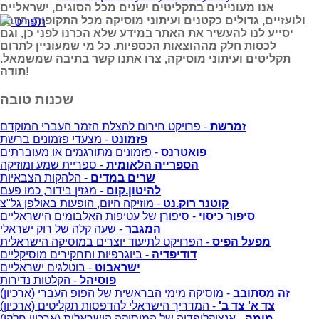
אנו מעוניינים בתקליטים ישנים מכל הסוגים, ישראליים
ולועזיים, גדולים כקטנים ועיתוני מוסיקה מכל התקופות. הדבר
תפריט
יסייע לנו להעשיר את האתר במידע שלא הכרנו לפני כן, וגם
לכסות חלק מההוצאות הכספיות. כל מי שמעוניין לתרום
תקליטים ועיתוני מוסיקה, צרו אתנו קשר בתיבה שמשמאל.
תודה!
שכנות טובה
זמרשת
- פרויקט חירום להצלת הזמר העברי המוקדם
פזמונט
- מצעדי פזמונים ברשת
פואטרנס
- פזמונים מתורגמים או מעוברתים
הספרייה הלאומית
- ספריית שמע ומוזיקה
שרים במדים
- הלהקות הצבאיות
להיטון.קום
- מגזין בידור, כמו פעם
קוטנר רוק.נט
- מוזיקה היום, הופעות באולפן גל"צ
סיפור כיסוי
- סיפורן של עטיפות האלבומים הישראליים
המגבר
- שעה קלה של רוק ישראלי
מפעל הפיס
- הפרויקט לתיעוד יוצרים במוסיקה הישראלית
דודיפדיה
- ביוגרפיות ותחקירים מוסיקליים
ישראבוט
- בוטלגים ישראליים
פוסיהל
- הקלטות נדירות
זה מסתובב
- מוסיקה מימי הבראשית של הפופ העברי (ארכיון)
צד א' צד ב'
- המדריך הישראלי להדפסות תקליטים (ארכיון)
מומה
- אנציקלופדיה של המוסיקה הישראלית (ארכיון חלקי)