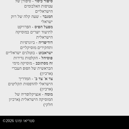
סיפור כיסוי
- סיפורן של
עטיפות האלבומים
הישראליים
המגבר
- שעה קלה של רוק
ישראלי
מפעל הפיס
- הפרויקט
לתיעוד יוצרים במוסיקה
הישראלית
דודיפדיה
- ביוגרפיות
ותחקירים מוסיקליים
ישראבוט
- בוטלגים ישראליים
פוסיהל
- הקלטות נדירות
זה מסתובב
- מוסיקה מימי
הבראשית של הפופ העברי
(ארכיון)
צד א' צד ב'
- המדריך
הישראלי להדפסות תקליטים
(ארכיון)
מומה
- אנציקלופדיה של
המוסיקה הישראלית (ארכיון
חלקי)
©2026 סטריאו ומונו