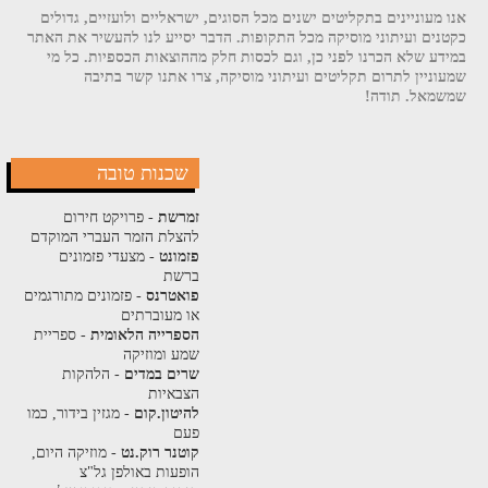
אנו מעוניינים בתקליטים ישנים מכל הסוגים, ישראליים ולועזיים, גדולים
כקטנים ועיתוני מוסיקה מכל התקופות. הדבר יסייע לנו להעשיר את האתר
במידע שלא הכרנו לפני כן, וגם לכסות חלק מההוצאות הכספיות. כל מי
שמעוניין לתרום תקליטים ועיתוני מוסיקה, צרו אתנו קשר בתיבה
שמשמאל. תודה!
שכנות טובה
זמרשת
- פרויקט חירום
להצלת הזמר העברי המוקדם
פזמונט
- מצעדי פזמונים
ברשת
פואטרנס
- פזמונים מתורגמים
או מעוברתים
הספרייה הלאומית
- ספריית
שמע ומוזיקה
שרים במדים
- הלהקות
הצבאיות
להיטון.קום
- מגזין בידור, כמו
פעם
קוטנר רוק.נט
- מוזיקה היום,
הופעות באולפן גל"צ