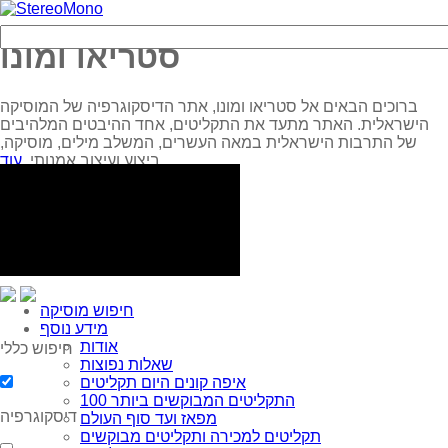
סטריאו ומונו
ברוכים הבאים אל סטריאו ומונו, אתר הדיסקוגרפיה של המוסיקה
הישראלית. האתר מתעד את התקליטים, אחד ההיבטים המלהיבים
של התרבות הישראלית במאה העשרים, המשלב מילים, מוסיקה,
עוד...
ביצוע ועיצוב אמנותי.
חיפוש מוסיקה
מידע נוסף
אודות
חיפוש כללי
שאלות נפוצות
איפה קונים היום תקליטים
100 התקליטים המבוקשים ביותר
דיסקוגרפיה
מפאז ועד סוף העולם
תקליטים למכירה ותקליטים מבוקשים