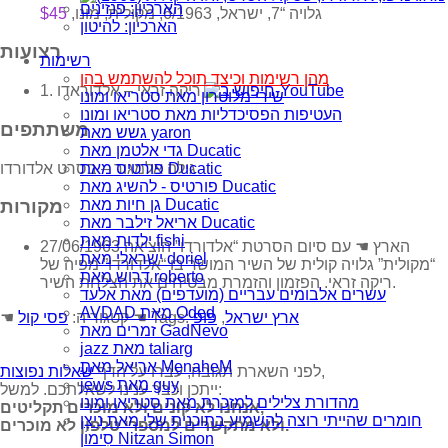
הארכיון: פנזינים
גלויה “7, ישראל, 6/1963, מקולית, מונו,
$45
הארכיון: להיטון
רצועות
רשימות
מהן רשימות וכיצד תוכל להשתמש בהן
1. ריקה זראי‏ – אלדוראדו
שירי מלוטרון מאת סטריאו ומונו
העטיפות הפסיכדליות מאת סטריאו ומונו
משתתפים
גשש מאת yaron
גדי אלטמן מאת Ducatic
גילה אלמגור – בסרט אלדורדו
פורטיס מאת Ducatic
פורטיס - להשיג מאת Ducatic
גן חיות מאת Ducatic
מקורות
אריאל זילבר מאת Ducatic
ילדות מאת fishi
27/06/1963 הארץ ☚ עם סיום הסרטת “אלדורדו” הוציאה
ישראלי מאת doriel
“מקולית” גלויה קולית של השיר המושר בו “אלדורדו” מפיה של
דרוש מאת roberto
ריקה זראי. הפזמון והזמרת מבטיחים את הצלחת השיר.
עשרים אלבומים עבריים (מועדפים) מאת אלעד
AVDAD מאת Oded
ארץ ישראל
,
פופ
☚ Tags:
☚ קטגוריה:
פסי קול
זמרים מאת GadNevo
jazz מאת taliarg
אריאל מאת MenaheM
,
לפני השארת תגובה, עברו על הדף
שאלות נפוצות
jews מאת guy
ייתכן וכבר ענינו לשאלתכם. למשל:
מהדורת צלילים למזכרת מאת סטריאו ומונו
אנחנו לא קונים ולא מוכרים תקליטים,
חומרים שהייתי רוצה להשמיע בתוכנית שלי מאת נִיצָן
ולא מתקשרים למספרי טלפון לא מוכרים.
סִימוֹן Nitzan Simon