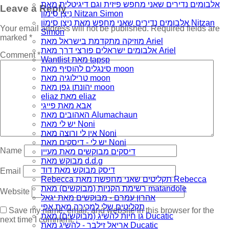
אלבומים נדירים שאני מחפש פיזית וגם דיגיטלית מאת
Leave a Reply
נִיצָן סִימוֹן Nitzan Simon
אלבומים נדירים שאני מחפש מאת נִיצָן סִימוֹן Nitzan
Your email address will not be published.
Required fields are
Simon
marked
*
מוזיקה מתקדמת בישראל מאת Ariel
אלבומים ישראלים פורצי דרך מאת Ariel
Comment
*
Wantlist מאת tapsp
סינגלים להוסיף מאת moon
טרילוגיה מאת moon
יהונתן גפן מאת moon
eliaz מאת eliaz
אבא מאת פייגי
האהובים מאת Alumachaun
יש לי מאת Noni
אין לי ורוצה מאת Noni
יש לי - דיסקים מאת Noni
Name
דיסקים מבוקשים מאת מעיין
מבוקש מאת d.d.g
דיסק מבוקש מאת דוד
Email
Rebecca תקליטים שאני מחפשת מאת Rebecca
רשימת הקניות (מבוקשים) מאת matandole
Website
אהרון עמרם - מבוקשים מאת יגאל
תקליטים שלי למכירה מאת אפי
Save my name, email, and website in this browser for the
גן חיות להשיג (מבוקשים) מאת Ducatic
next time I comment.
אריאל זילבר - להשיג מאת Ducatic