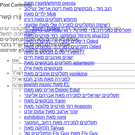
מחפש/מעונין מאת orenla
רגב הוד - מבוקשים מאת ריטה אריאל ינגילוב
ילדים מאת Moti
צרו קשר
מחפש תקליטים מאת דורון
רשימת התקליטים למכירה שלי מאת שמעוני
לפני יצירת קשר, עברו על הדף
שאלות נפוצות
, ייתכן וכבר ענינו
תקליטים למכירה..ברי סחרוֹף, ז׳אן קונפליקט, כרומוזום,
לשאלתכם. למשל:
מינימל קומפקט, רמי פורטיס מאת shai310
אנחנו לא קונים ולא מוכרים תקליטים,
דיסקים למכירה - מתעדכן מאת Oded
אנחנו עונים לפניות בדוא"ל בלבד,
תקליטים למכירה - מתעדכן מאת Oded
כתובת דוא"ל ומספר טלפון לא יפורסמו.
דיסקים מבוקשים מאת yoni77
ישנים ואהובים מאת חיים
שם
תקליטים מבוקשים מאת adampom
מבוקשים מאת אילן
דוא"ל
תקליטים אהובים מאת yoniking
למכירה מאת מרב הכט
jewish music מאת EL
הערות
אריס סאן מאת Doron Edut
תקליטים ישראליים למכירה מאת אברהם אליעזר
מבוקשים מאת Yarin
רמי פורטיס פלונטר מאת troponin
זוהר ארגוב מאת עמוס זורנו
exhibition מאת romi
תקליטים למכירה מאת רחוב_המסגר
הלהקה מאת Talyas
התקליטים של Fly Guy מאת Fly Guy