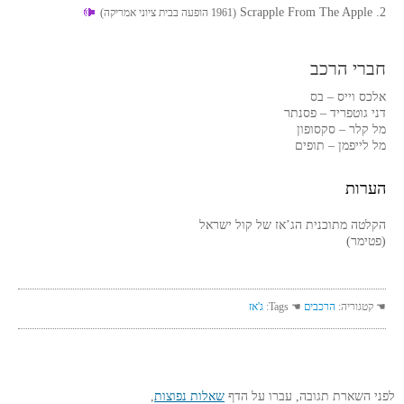
2. Scrapple From The Apple
(1961 הופעה בבית ציוני אמריקה)
חברי הרכב
אלכס וייס – בס
דני גוטפריד – פסנתר
מל קלר – סקסופון
מל לייפמן – תופים
הערות
הקלטה מתוכנית הג’אז של קול ישראל
(פטימר)
☚ קטגוריה:
הרכבים
☚ Tags:
ג'אז
לפני השארת תגובה, עברו על הדף
שאלות נפוצות
,