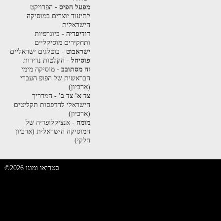
מפעל הפיס
- הפרויקט
לתיעוד יוצרים במוסיקה
הישראלית
דודיפדיה
- ביוגרפיות
ותחקירים מוסיקליים
ישראבוט
- בוטלגים ישראליים
פוסיהל
- הקלטות נדירות
זה מסתובב
- מוסיקה מימי
הבראשית של הפופ העברי
(ארכיון)
צד א' צד ב'
- המדריך
הישראלי להדפסות תקליטים
(ארכיון)
מומה
- אנציקלופדיה של
המוסיקה הישראלית (ארכיון
חלקי)
©2026 סטריאו ומונו