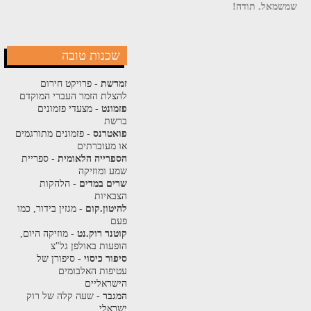
שמשמאל. תודה!
שכנות טובה
זמרשת
- פרויקט חירום
להצלת הזמר העברי המוקדם
פזמונט
- מצעדי פזמונים
ברשת
פואטרנס
- פזמונים מתורגמים
או מעוברתים
הספרייה הלאומית
- ספריית
שמע ומוזיקה
שרים במדים
- הלהקות
הצבאיות
להיטון.קום
- מגזין בידור, כמו
פעם
קוטנר רוק.נט
- מוזיקה היום,
הופעות באולפן גל"צ
סיפור כיסוי
- סיפורן של
עטיפות האלבומים
הישראליים
המגבר
- שעה קלה של רוק
ישראלי