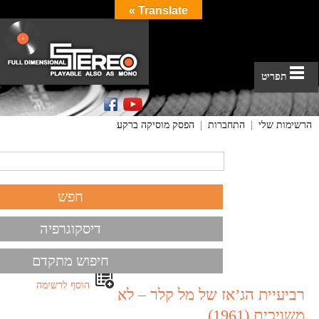
Translate »
תפריט
הרשימות שלי
|
התחברות
|
הפסק מוסיקה ברקע
דיסקוגרפיה
חיפוש מתקדם
הוסף לרשימה
רביעיית הג’אז של מל קלר – לא
משויכים (1961)