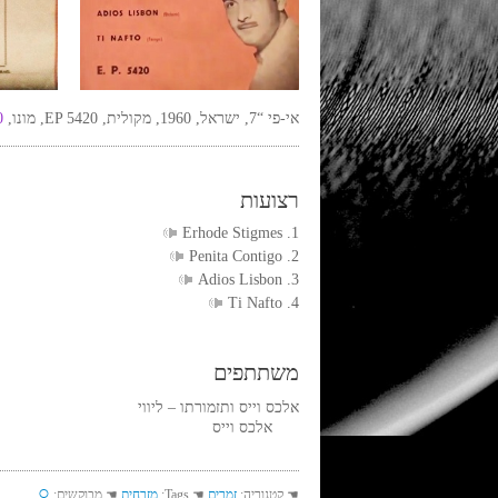
אי-פי “7, ישראל, 1960, מקולית, EP 5420, מונו,
0
רצועות
1. Erhode Stigmes
2. Penita Contigo
3. Adios Lisbon
4. Ti Nafto
משתתפים
אלכס וייס ותזמורתו – ליווי
אלכס וייס
○
☚ קטגוריה:
זמרים
☚ Tags:
מזרחית
☚ מבוקשים: