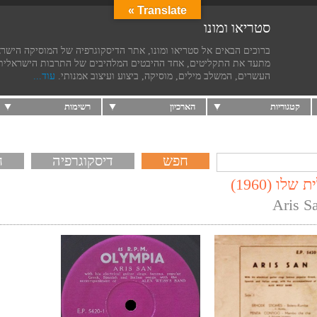
Translate »
סטריאו ומונו
ברוכים הבאים אל סטריאו ומונו, אתר הדיסקוגרפיה של המוסיקה הישר
מתעד את התקליטים, אחד ההיבטים המלהיבים של התרבות הישראלית
העשרים, המשלב מילים, מוסיקה, ביצוע ועיצוב אמנותי.
עוד...
קטגוריות
הארכיון
רשימות
דיסקוגרפיה
ח
ו (1960)
Aris Sa