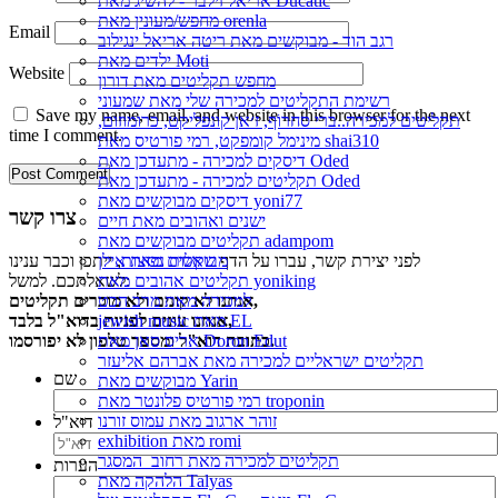
אריאל זילבר - להשיג מאת Ducatic
מחפש/מעונין מאת orenla
Email
רגב הוד - מבוקשים מאת ריטה אריאל ינגילוב
ילדים מאת Moti
Website
מחפש תקליטים מאת דורון
רשימת התקליטים למכירה שלי מאת שמעוני
Save my name, email, and website in this browser for the next
תקליטים למכירה..ברי סחרוֹף, ז׳אן קונפליקט, כרומוזום,
time I comment.
מינימל קומפקט, רמי פורטיס מאת shai310
דיסקים למכירה - מתעדכן מאת Oded
תקליטים למכירה - מתעדכן מאת Oded
דיסקים מבוקשים מאת yoni77
צרו קשר
ישנים ואהובים מאת חיים
תקליטים מבוקשים מאת adampom
לפני יצירת קשר, עברו על הדף
שאלות נפוצות
, ייתכן וכבר ענינו
מבוקשים מאת אילן
לשאלתכם. למשל:
תקליטים אהובים מאת yoniking
אנחנו לא קונים ולא מוכרים תקליטים,
למכירה מאת מרב הכט
אנחנו עונים לפניות בדוא"ל בלבד,
jewish music מאת EL
כתובת דוא"ל ומספר טלפון לא יפורסמו.
אריס סאן מאת Doron Edut
תקליטים ישראליים למכירה מאת אברהם אליעזר
שם
מבוקשים מאת Yarin
רמי פורטיס פלונטר מאת troponin
זוהר ארגוב מאת עמוס זורנו
דוא"ל
exhibition מאת romi
תקליטים למכירה מאת רחוב_המסגר
הערות
הלהקה מאת Talyas