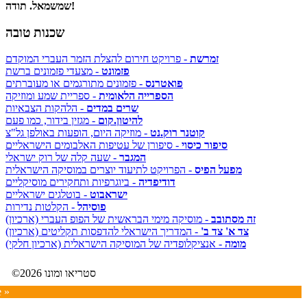
שמשמאל. תודה!
שכנות טובה
זמרשת
- פרויקט חירום להצלת הזמר העברי המוקדם
פזמונט
- מצעדי פזמונים ברשת
פואטרנס
- פזמונים מתורגמים או מעוברתים
הספרייה הלאומית
- ספריית שמע ומוזיקה
שרים במדים
- הלהקות הצבאיות
להיטון.קום
- מגזין בידור, כמו פעם
קוטנר רוק.נט
- מוזיקה היום, הופעות באולפן גל"צ
סיפור כיסוי
- סיפורן של עטיפות האלבומים הישראליים
המגבר
- שעה קלה של רוק ישראלי
מפעל הפיס
- הפרויקט לתיעוד יוצרים במוסיקה הישראלית
דודיפדיה
- ביוגרפיות ותחקירים מוסיקליים
ישראבוט
- בוטלגים ישראליים
פוסיהל
- הקלטות נדירות
זה מסתובב
- מוסיקה מימי הבראשית של הפופ העברי (ארכיון)
צד א' צד ב'
- המדריך הישראלי להדפסות תקליטים (ארכיון)
מומה
- אנציקלופדיה של המוסיקה הישראלית (ארכיון חלקי)
©2026 סטריאו ומונו
e »