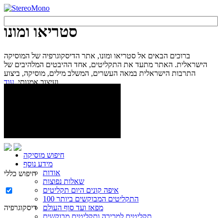
סטריאו ומונו
ברוכים הבאים אל סטריאו ומונו, אתר הדיסקוגרפיה של המוסיקה
הישראלית. האתר מתעד את התקליטים, אחד ההיבטים המלהיבים של
התרבות הישראלית במאה העשרים, המשלב מילים, מוסיקה, ביצוע
עוד...
ועיצוב אמנותי.
חיפוש מוסיקה
מידע נוסף
אודות
חיפוש כללי
שאלות נפוצות
איפה קונים היום תקליטים
100 התקליטים המבוקשים ביותר
מפאז ועד סוף העולם
דיסקוגרפיה
תקליטים למכירה ותקליטים מבוקשים