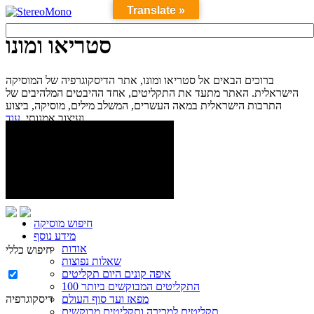
Translate »
סטריאו ומונו
ברוכים הבאים אל סטריאו ומונו, אתר הדיסקוגרפיה של המוסיקה
הישראלית. האתר מתעד את התקליטים, אחד ההיבטים המלהיבים של
התרבות הישראלית במאה העשרים, המשלב מילים, מוסיקה, ביצוע
עוד...
ועיצוב אמנותי.
חיפוש מוסיקה
מידע נוסף
אודות
חיפוש כללי
שאלות נפוצות
איפה קונים היום תקליטים
100 התקליטים המבוקשים ביותר
מפאז ועד סוף העולם
דיסקוגרפיה
תקליטים למכירה ותקליטים מבוקשים