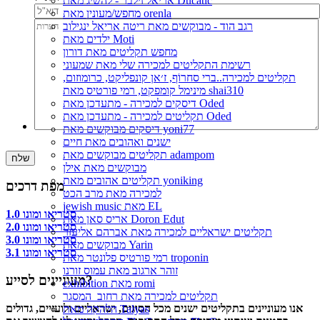
אריאל זילבר - להשיג מאת Ducatic
מחפש/מעונין מאת orenla
רגב הוד - מבוקשים מאת ריטה אריאל ינגילוב
ילדים מאת Moti
מחפש תקליטים מאת דורון
רשימת התקליטים למכירה שלי מאת שמעוני
תקליטים למכירה..ברי סחרוֹף, ז׳אן קונפליקט, כרומוזום,
מינימל קומפקט, רמי פורטיס מאת shai310
דיסקים למכירה - מתעדכן מאת Oded
תקליטים למכירה - מתעדכן מאת Oded
דיסקים מבוקשים מאת yoni77
ישנים ואהובים מאת חיים
תקליטים מבוקשים מאת adampom
מבוקשים מאת אילן
תקליטים אהובים מאת yoniking
מפת דרכים
למכירה מאת מרב הכט
jewish music מאת EL
סטריאו ומונו 1.0
אריס סאן מאת Doron Edut
סטריאו ומונו 2.0
תקליטים ישראליים למכירה מאת אברהם אליעזר
סטריאו ומונו 3.0
מבוקשים מאת Yarin
סטריאו ומונו 3.1
רמי פורטיס פלונטר מאת troponin
זוהר ארגוב מאת עמוס זורנו
מעוניינים לסייע?
exhibition מאת romi
תקליטים למכירה מאת רחוב_המסגר
אנו מעוניינים בתקליטים ישנים מכל הסוגים, ישראליים ולועזיים, גדולים
הלהקה מאת Talyas