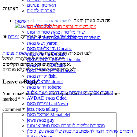
הארכיון: פנזינים
רצועות
הארכיון: להיטון
1. פה ושם בארץ הזאת
רשימות
© יוסי בנאי ♫ מתי כספי ♭ יוני רכטר
מהן רשימות וכיצד תוכל להשתמש בהן
שירי מלוטרון מאת סטריאו ומונו
ארץ ישראל
☚ Tags:
☚ קטגוריה:
זמרים
העטיפות הפסיכדליות מאת סטריאו ומונו
גשש מאת yaron
גדי אלטמן מאת Ducatic
,
לפני השארת תגובה, עברו על הדף
שאלות נפוצות
פורטיס מאת Ducatic
ייתכן וכבר ענינו לשאלתכם. למשל:
פורטיס - להשיג מאת Ducatic
אנחנו לא קונים ולא מוכרים תקליטים,
גן חיות מאת Ducatic
ולא מתקשרים למספרי טלפון לא מוכרים.
אריאל זילבר מאת Ducatic
ילדות מאת fishi
Leave a Reply
ישראלי מאת doriel
דרוש מאת roberto
עשרים אלבומים עבריים (מועדפים) מאת אלעד
Your email address will not be published.
Required fields are
AVDAD מאת Oded
marked
*
זמרים מאת GadNevo
jazz מאת taliarg
Comment
*
אריאל מאת MenaheM
jews מאת guy
מהדורת צלילים למזכרת מאת סטריאו ומונו
חומרים שהייתי רוצה להשמיע בתוכנית שלי מאת נִיצָן סִימוֹן
Nitzan Simon