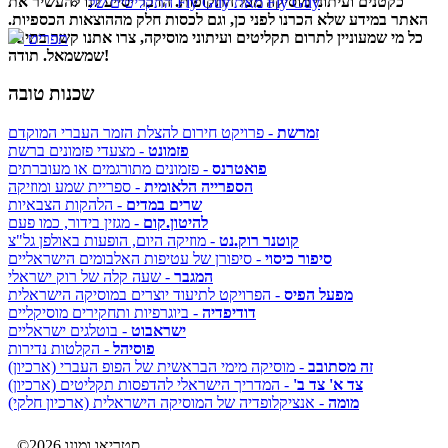
כקטנים ועיתוני מוסיקה מכל התקופות. הדבר יסייע לנו להעשיר את
התקליטים של Fly Guy מאת Fly Guy
האתר במידע שלא הכרנו לפני כן, וגם לכסות חלק מההוצאות הכספיות.
כל מי שמעוניין לתרום תקליטים ועיתוני מוסיקה, צרו אתנו קשר בתיבה
תפריט
שמשמאל. תודה!
שכנות טובה
זמרשת
- פרויקט חירום להצלת הזמר העברי המוקדם
פזמונט
- מצעדי פזמונים ברשת
פואטרנס
- פזמונים מתורגמים או מעוברתים
הספרייה הלאומית
- ספריית שמע ומוזיקה
שרים במדים
- הלהקות הצבאיות
להיטון.קום
- מגזין בידור, כמו פעם
קוטנר רוק.נט
- מוזיקה היום, הופעות באולפן גל"צ
סיפור כיסוי
- סיפורן של עטיפות האלבומים הישראליים
המגבר
- שעה קלה של רוק ישראלי
מפעל הפיס
- הפרויקט לתיעוד יוצרים במוסיקה הישראלית
דודיפדיה
- ביוגרפיות ותחקירים מוסיקליים
ישראבוט
- בוטלגים ישראליים
פוסיהל
- הקלטות נדירות
זה מסתובב
- מוסיקה מימי הבראשית של הפופ העברי (ארכיון)
צד א' צד ב'
- המדריך הישראלי להדפסות תקליטים (ארכיון)
מומה
- אנציקלופדיה של המוסיקה הישראלית (ארכיון חלקי)
©2026 סטריאו ומונו