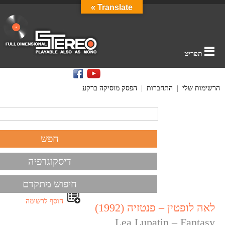
Translate »
תפריט
הרשימות שלי
|
התחברות
|
הפסק מוסיקה ברקע
דיסקוגרפיה
חיפוש מתקדם
הוסף לרשימה
לאה לופטין – פנטזיה (1992)
Lea Lupatin – Fantasy