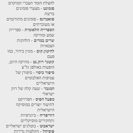
להצלת הזמר העברי המוקדם
פזמונט
- מצעדי פזמונים
ברשת
פואטרנס
- פזמונים מתורגמים
או מעוברתים
הספרייה הלאומית
- ספריית
שמע ומוזיקה
שרים במדים
- הלהקות
הצבאיות
להיטון.קום
- מגזין בידור, כמו
פעם
קוטנר רוק.נט
- מוזיקה היום,
הופעות באולפן גל"צ
סיפור כיסוי
- סיפורן של
עטיפות האלבומים
הישראליים
המגבר
- שעה קלה של רוק
ישראלי
מפעל הפיס
- הפרויקט
לתיעוד יוצרים במוסיקה
הישראלית
דודיפדיה
- ביוגרפיות
ותחקירים מוסיקליים
ישראבוט
- בוטלגים ישראליים
פוסיהל
- הקלטות נדירות