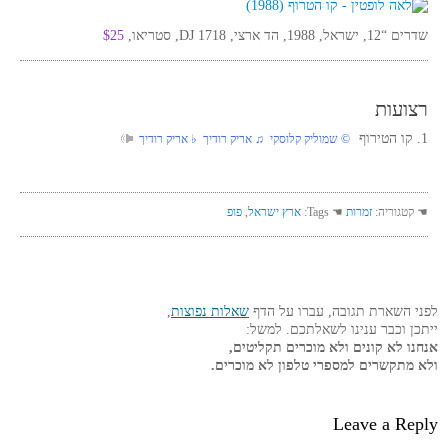
שדרים “12, ישראל, 1988, הד ארצי, DJ 1718, סטריאו,
$25
רצועות
1. קו הטירוף
© שמוליק קלוסקי ♫ אריק רודיך ♭ אריק רודיך
☚ קטגוריה:
זמרות
☚ Tags:
ארץ ישראל
,
פופ
לפני השארת תגובה, עברו על הדף
שאלות נפוצות
,
ייתכן וכבר ענינו לשאלתכם. למשל:
אנחנו לא קונים ולא מוכרים תקליטים,
ולא מתקשרים למספרי טלפון לא מוכרים.
Leave a Reply