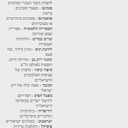
להצלת הזמר העברי המוקדם
פזמונט
- מצעדי פזמונים
ברשת
פואטרנס
- פזמונים מתורגמים
או מעוברתים
הספרייה הלאומית
- ספריית
שמע ומוזיקה
שרים במדים
- הלהקות
הצבאיות
להיטון.קום
- מגזין בידור, כמו
פעם
קוטנר רוק.נט
- מוזיקה היום,
הופעות באולפן גל"צ
סיפור כיסוי
- סיפורן של
עטיפות האלבומים
הישראליים
המגבר
- שעה קלה של רוק
ישראלי
מפעל הפיס
- הפרויקט
לתיעוד יוצרים במוסיקה
הישראלית
דודיפדיה
- ביוגרפיות
ותחקירים מוסיקליים
ישראבוט
- בוטלגים ישראליים
פוסיהל
- הקלטות נדירות