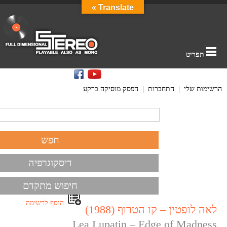
Translate »
תפריט
הרשימות שלי
|
התחברות
|
הפסק מוסיקה ברקע
דיסקוגרפיה
חיפוש מתקדם
הוסף לרשימה
לאה לופטין – קו הטרוף (1988)
Lea Lupatin – Edge of Madness