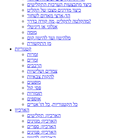
כיצד מתבצעות הערכות התקליטים
כיצד מדרגים מצבו של תקליט
הד-ארצי מאדום לשחור
מהקלטה לתקליט, מה קורה בדרך?
אנלוגי או דיגיטלי
מומה
מלהיטון ועד להיטון.קום
מן התקשורת
קטגוריות
זמרות
זמרים
הרכבים
צמדים ושלישיות
להקות צבאיות
מופעים
פסי קול
תזמורות
אוספים
כל הקטגוריות, כל הז’אנרים
הארכיון
הארכיון: תקליטים
הארכיון: מגזינים
הארכיון: ספרים
הארכיון: פנזינים
הארכיון: להיטון