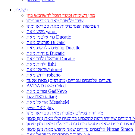
רשימות
מהן רשימות וכיצד תוכל להשתמש בהן
שירי מלוטרון מאת סטריאו ומונו
העטיפות הפסיכדליות מאת סטריאו ומונו
גשש מאת yaron
גדי אלטמן מאת Ducatic
פורטיס מאת Ducatic
פורטיס - להשיג מאת Ducatic
גן חיות מאת Ducatic
אריאל זילבר מאת Ducatic
ילדות מאת fishi
ישראלי מאת doriel
דרוש מאת roberto
עשרים אלבומים עבריים (מועדפים) מאת אלעד
AVDAD מאת Oded
זמרים מאת GadNevo
jazz מאת taliarg
אריאל מאת MenaheM
jews מאת guy
מהדורת צלילים למזכרת מאת סטריאו ומונו
Nitzan Si
אלבומים נדירים שאני מחפש מאת נִיצָן סִימוֹן Nitzan Simon
מוזיקה מתקדמת בישראל מאת Ariel