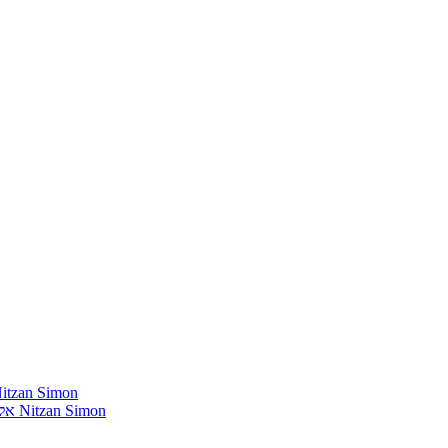
חומרים שהייתי רוצה להשמיע בתוכנית שלי מאת נִיצָן סִימוֹן mon
אלבומים נדירים שאני מחפש פיזית וגם דיגיטלית מאת נִיצָן סִימוֹן Nitzan Simon