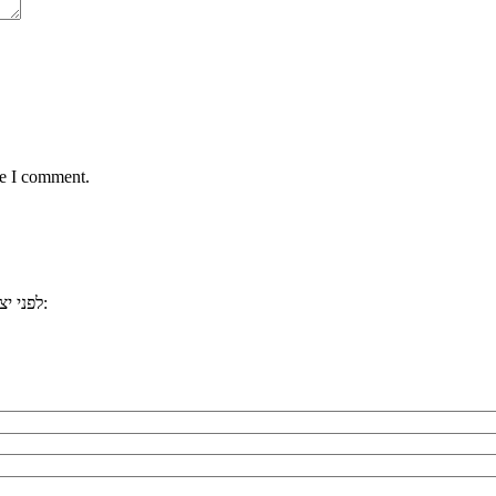
me I comment.
, ייתכן וכבר ענינו לשאלתכם. למשל:
לפני י