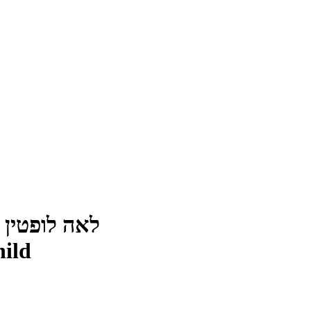
לאה לופטין – א
hild