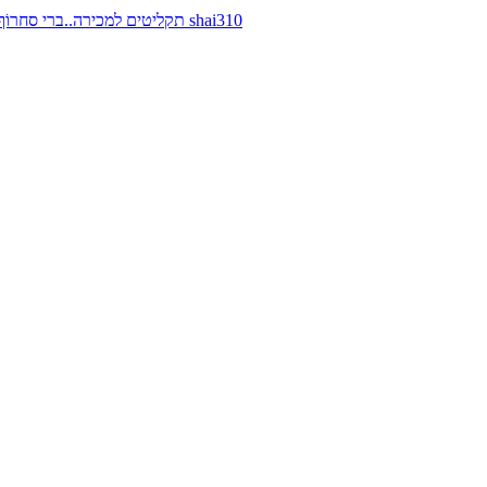
תקליטים למכירה..ברי סחרוֹף, ז׳אן קונפליקט, כרומוזום, מינימל קומפקט, רמי פורטיס מאת shai310