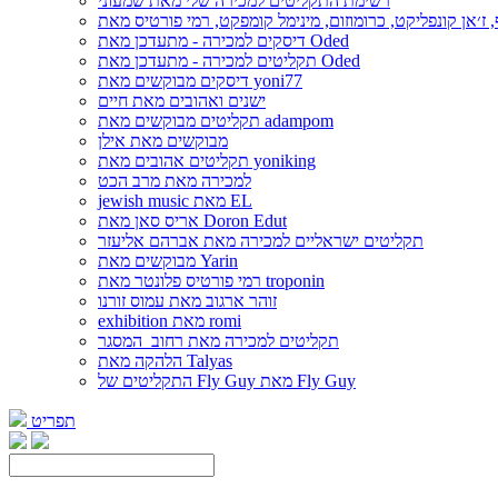
רשימת התקליטים למכירה שלי מאת שמעוני
דיסקים למכירה - מתעדכן מאת Oded
תקליטים למכירה - מתעדכן מאת Oded
דיסקים מבוקשים מאת yoni77
ישנים ואהובים מאת חיים
תקליטים מבוקשים מאת adampom
מבוקשים מאת אילן
תקליטים אהובים מאת yoniking
למכירה מאת מרב הכט
jewish music מאת EL
אריס סאן מאת Doron Edut
תקליטים ישראליים למכירה מאת אברהם אליעזר
מבוקשים מאת Yarin
רמי פורטיס פלונטר מאת troponin
זוהר ארגוב מאת עמוס זורנו
exhibition מאת romi
תקליטים למכירה מאת רחוב_המסגר
הלהקה מאת Talyas
התקליטים של Fly Guy מאת Fly Guy
תפריט