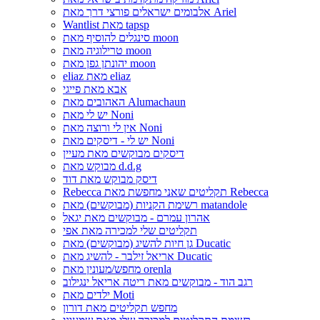
אלבומים ישראלים פורצי דרך מאת Ariel
Wantlist מאת tapsp
סינגלים להוסיף מאת moon
טרילוגיה מאת moon
יהונתן גפן מאת moon
eliaz מאת eliaz
אבא מאת פייגי
האהובים מאת Alumachaun
יש לי מאת Noni
אין לי ורוצה מאת Noni
יש לי - דיסקים מאת Noni
דיסקים מבוקשים מאת מעיין
מבוקש מאת d.d.g
דיסק מבוקש מאת דוד
Rebecca תקליטים שאני מחפשת מאת Rebecca
רשימת הקניות (מבוקשים) מאת matandole
אהרון עמרם - מבוקשים מאת יגאל
תקליטים שלי למכירה מאת אפי
גן חיות להשיג (מבוקשים) מאת Ducatic
אריאל זילבר - להשיג מאת Ducatic
מחפש/מעונין מאת orenla
רגב הוד - מבוקשים מאת ריטה אריאל ינגילוב
ילדים מאת Moti
מחפש תקליטים מאת דורון