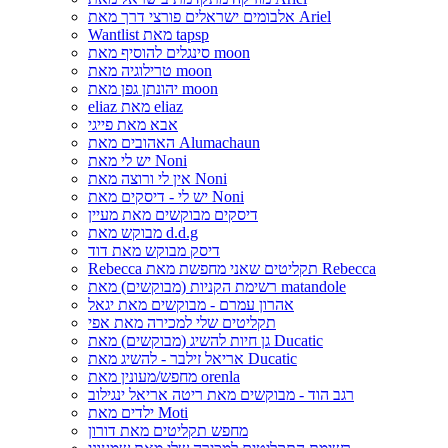
אלבומים ישראלים פורצי דרך מאת Ariel
Wantlist מאת tapsp
סינגלים להוסיף מאת moon
טרילוגיה מאת moon
יהונתן גפן מאת moon
eliaz מאת eliaz
אבא מאת פייגי
האהובים מאת Alumachaun
יש לי מאת Noni
אין לי ורוצה מאת Noni
יש לי - דיסקים מאת Noni
דיסקים מבוקשים מאת מעיין
מבוקש מאת d.d.g
דיסק מבוקש מאת דוד
Rebecca תקליטים שאני מחפשת מאת Rebecca
רשימת הקניות (מבוקשים) מאת matandole
אהרון עמרם - מבוקשים מאת יגאל
תקליטים שלי למכירה מאת אפי
גן חיות להשיג (מבוקשים) מאת Ducatic
אריאל זילבר - להשיג מאת Ducatic
מחפש/מעונין מאת orenla
רגב הוד - מבוקשים מאת ריטה אריאל ינגילוב
ילדים מאת Moti
מחפש תקליטים מאת דורון