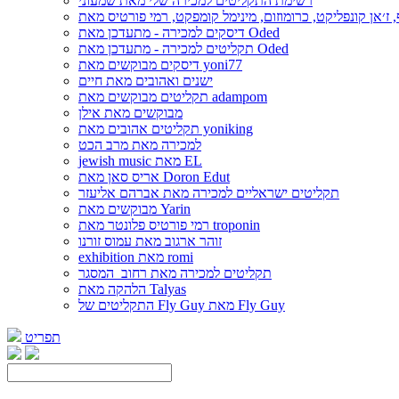
רשימת התקליטים למכירה שלי מאת שמעוני
דיסקים למכירה - מתעדכן מאת Oded
תקליטים למכירה - מתעדכן מאת Oded
דיסקים מבוקשים מאת yoni77
ישנים ואהובים מאת חיים
תקליטים מבוקשים מאת adampom
מבוקשים מאת אילן
תקליטים אהובים מאת yoniking
למכירה מאת מרב הכט
jewish music מאת EL
אריס סאן מאת Doron Edut
תקליטים ישראליים למכירה מאת אברהם אליעזר
מבוקשים מאת Yarin
רמי פורטיס פלונטר מאת troponin
זוהר ארגוב מאת עמוס זורנו
exhibition מאת romi
תקליטים למכירה מאת רחוב_המסגר
הלהקה מאת Talyas
התקליטים של Fly Guy מאת Fly Guy
תפריט