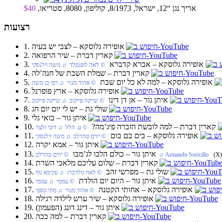
אריך נגן “12, ישראל, 8/1973, קוליפון, 8080, סטריאו,
$40
רצועות
1. אופירה גלוסקא‏ – לצבי יש בעיה
2. קארין דברת‏ – שיר הרפואה
3. אופירה גלוסקא‏ – אברא קדברא
‏ © לאה לופנפלד‏ ♫ משה וילנסקי
4. קארין דברת‏ – שמלת השבת של חנה’לה
5. אופירה גלוסקא‏ – למה לא כל יום שבת
‏ © אהוד מנור‏ ♫ רפי בן משה
6. אופירה גלוסקא‏ – ארץ פופרנל
7. איתן גור‏ – אן דן דינו
‏ © שייקה פייקוב‏ ♫ שייקה פייקוב
8. שולי גת‏ – יש לי יום יום חג
9. איתן גור‏ – בואי גלי
10. קארין דברת‏ – למה לובשת הזברה פיג’מה?
‏ © ע. הלל‏ ♫ דובי זלצר
11. אופירה גלוסקא‏ – בים בם בום
‏ © יורם טהרלב‏ ♫ משה וילנסקי
12. איתן גור‏ – אמא יקרה
13. איתן גור‏ – כולם הלכו לג’מבו
(X)
‏ © יורם טהרלב‏ ♫ Armando Soricillo
14. קארין דברת‏ – שלום עליכם מלאכי השרת
15. שולי גת‏ – מפרשי זהב
‏ © לאה גולדברג‏ ♫ עקיבא נוף
16. איתן גור‏ – היום יום הולדת
‏ © עממי‏ ♫ עממי
17. אופירה גלוסקא‏ – אחותי הקטנה
‏ © אהוד מנור‏ ♫ מתי כספי
18. אופירה גלוסקא‏ – שיר ערש לילדה רגילה
19. איתן גור‏ – דינג דונג (הפעמון)
20. קארין דברת‏ – למה ככה