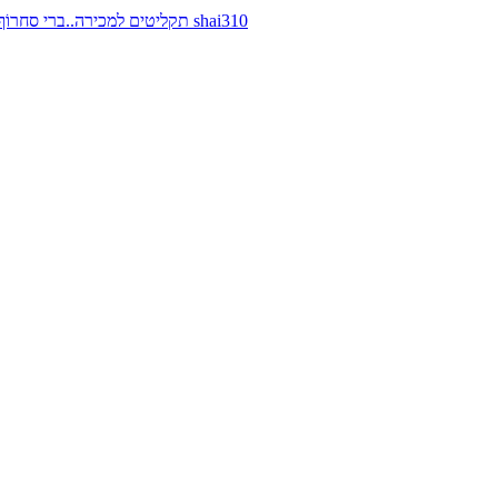
תקליטים למכירה..ברי סחרוֹף, ז׳אן קונפליקט, כרומוזום, מינימל קומפקט, רמי פורטיס מאת shai310