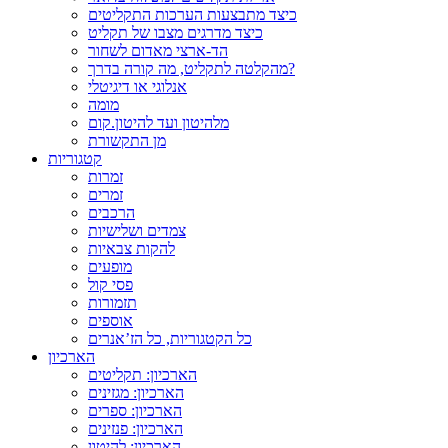
כיצד מתבצעות הערכות התקליטים
כיצד מדרגים מצבו של תקליט
הד-ארצי מאדום לשחור
מהקלטה לתקליט, מה קורה בדרך?
אנלוגי או דיגיטלי
מומה
מלהיטון ועד להיטון.קום
מן התקשורת
קטגוריות
זמרות
זמרים
הרכבים
צמדים ושלישיות
להקות צבאיות
מופעים
פסי קול
תזמורות
אוספים
כל הקטגוריות, כל הז’אנרים
הארכיון
הארכיון: תקליטים
הארכיון: מגזינים
הארכיון: ספרים
הארכיון: פנזינים
הארכיון: להיטון