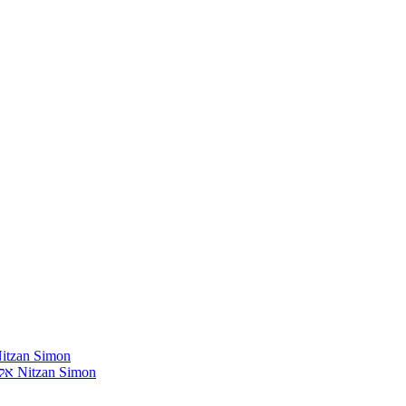
חומרים שהייתי רוצה להשמיע בתוכנית שלי מאת נִיצָן סִימוֹן mon
אלבומים נדירים שאני מחפש פיזית וגם דיגיטלית מאת נִיצָן סִימוֹן Nitzan Simon