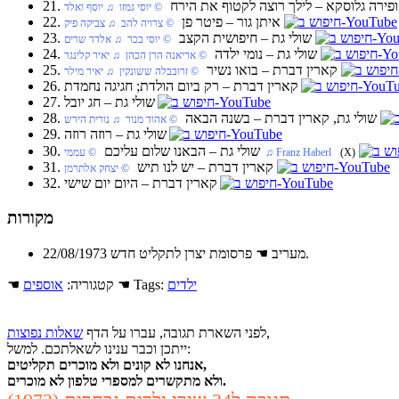
. אופירה גלוסקא‏ – לילך רוצה לקטוף את הירח
‏ © יוסי גמזו‏ ♫ יוסף ואלד
22. איתן גור‏ – פיטר פן
‏ © צרויה להב‏ ♫ צביקה פיק
23. שולי גת‏ – חיפושית הקצב
‏ © יוסי בכר‏ ♫ אלדד שרים
24. שולי גת‏ – נומי ילדה
‏ © אריאנה הרן הכהן‏ ♫ יאיר קלינגר
25. קארין דברת‏ – בואו נשיר
‏ © זרובבלה ששונקין‏ ♫ יאיר מילר
26. קארין דברת‏ – רק ביום הולדת; חגיגה נחמדת
27. שולי גת‏ – חג יובל
28. שולי גת, קארין דברת‏ – בשנה הבאה
‏ © אהוד מנור‏ ♫ נורית הירש
29. שולי גת‏ – רוזה רוזה
30. שולי גת‏ – הבאנו שלום עליכם
(X)
‏ © עממי‏ ♫ Franz Haberl
31. קארין דברת‏ – יש לנו תיש
‏ © יצחק אלתרמן
32. קארין דברת‏ – היום יום שישי
מקורות
22/08/1973 מעריב ☚ פרסומת יצרן לתקליט חדש.
ילדים
☚ Tags:
☚ קטגוריה:
אוספים
,
לפני השארת תגובה, עברו על הדף
שאלות נפוצות
ייתכן וכבר ענינו לשאלתכם. למשל:
אנחנו לא קונים ולא מוכרים תקליטים,
ולא מתקשרים למספרי טלפון לא מוכרים.