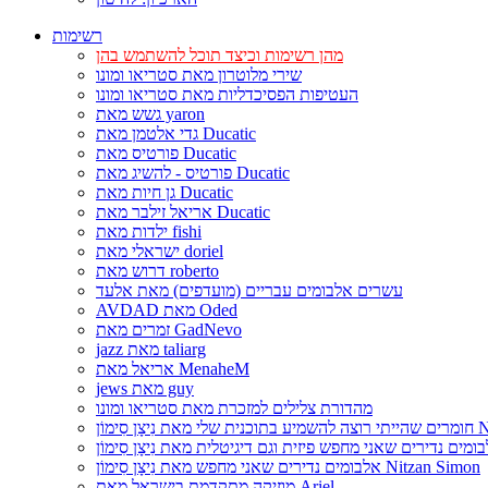
רשימות
מהן רשימות וכיצד תוכל להשתמש בהן
שירי מלוטרון מאת סטריאו ומונו
העטיפות הפסיכדליות מאת סטריאו ומונו
גשש מאת yaron
גדי אלטמן מאת Ducatic
פורטיס מאת Ducatic
פורטיס - להשיג מאת Ducatic
גן חיות מאת Ducatic
אריאל זילבר מאת Ducatic
ילדות מאת fishi
ישראלי מאת doriel
דרוש מאת roberto
עשרים אלבומים עבריים (מועדפים) מאת אלעד
AVDAD מאת Oded
זמרים מאת GadNevo
jazz מאת taliarg
אריאל מאת MenaheM
jews מאת guy
מהדורת צלילים למזכרת מאת סטריאו ומונו
Nitzan Si
אלבומים נדירים שאני מחפש מאת נִיצָן סִימוֹן Nitzan Simon
מוזיקה מתקדמת בישראל מאת Ariel