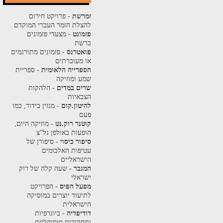
זמרשת
- פרויקט חירום
להצלת הזמר העברי המוקדם
פזמונט
- מצעדי פזמונים
ברשת
פואטרנס
- פזמונים מתורגמים
או מעוברתים
הספרייה הלאומית
- ספריית
שמע ומוזיקה
שרים במדים
- הלהקות
הצבאיות
להיטון.קום
- מגזין בידור, כמו
פעם
קוטנר רוק.נט
- מוזיקה היום,
הופעות באולפן גל"צ
סיפור כיסוי
- סיפורן של
עטיפות האלבומים
הישראליים
המגבר
- שעה קלה של רוק
ישראלי
מפעל הפיס
- הפרויקט
לתיעוד יוצרים במוסיקה
הישראלית
דודיפדיה
- ביוגרפיות
ותחקירים מוסיקליים