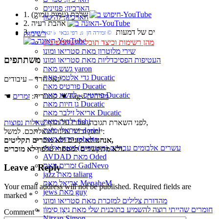
הארכיון: פנזינים
1. שלכת (עמוק עמוק)
הארכיון: להיטון
2. אהבת רעיה
3. ים של דמעות
רשימות
© זמירה חן ♫ רפי גבאי ♭ יגאל חרד
מהן רשימות וכיצד תוכל להשתמש בהן
שירי מלוטרון מאת סטריאו ומונו
משתתפים
העטיפות הפסיכדליות מאת סטריאו ומונו
גשש מאת yaron
גדי אלטמן מאת Ducatic
יגאל חרד – עיבודים
פורטיס מאת Ducatic
פורטיס - להשיג מאת Ducatic
מזרחית
☚ Tags:
☚ קטגוריה:
זמרים
גן חיות מאת Ducatic
אריאל זילבר מאת Ducatic
ילדות מאת fishi
,
לפני השארת תגובה, עברו על הדף
שאלות נפוצות
ישראלי מאת doriel
ייתכן וכבר ענינו לשאלתכם. למשל:
דרוש מאת roberto
אנחנו לא קונים ולא מוכרים תקליטים,
עשרים אלבומים עבריים (מועדפים) מאת אלעד
ולא מתקשרים למספרי טלפון לא מוכרים.
AVDAD מאת Oded
זמרים מאת GadNevo
Leave a Reply
jazz מאת taliarg
אריאל מאת MenaheM
Your email address will not be published.
Required fields are
jews מאת guy
marked
*
מהדורת צלילים למזכרת מאת סטריאו ומונו
חומרים שהייתי רוצה להשמיע בתוכנית שלי מאת נִיצָן סִימוֹן
Comment
*
Nitzan Simon