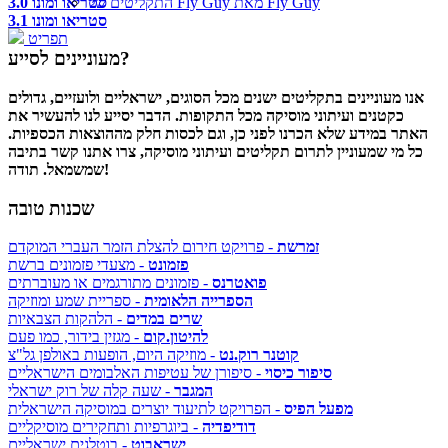
סטריאו ומונו 3.0
התקליטים של Fly Guy מאת Fly Guy
סטריאו ומונו 3.1
תפריט
מעוניינים לסייע?
אנו מעוניינים בתקליטים ישנים מכל הסוגים, ישראליים ולועזיים, גדולים
כקטנים ועיתוני מוסיקה מכל התקופות. הדבר יסייע לנו להעשיר את
האתר במידע שלא הכרנו לפני כן, וגם לכסות חלק מההוצאות הכספיות.
כל מי שמעוניין לתרום תקליטים ועיתוני מוסיקה, צרו אתנו קשר בתיבה
שמשמאל. תודה!
שכנות טובה
זמרשת
- פרויקט חירום להצלת הזמר העברי המוקדם
פזמונט
- מצעדי פזמונים ברשת
פואטרנס
- פזמונים מתורגמים או מעוברתים
הספרייה הלאומית
- ספריית שמע ומוזיקה
שרים במדים
- הלהקות הצבאיות
להיטון.קום
- מגזין בידור, כמו פעם
קוטנר רוק.נט
- מוזיקה היום, הופעות באולפן גל"צ
סיפור כיסוי
- סיפורן של עטיפות האלבומים הישראליים
המגבר
- שעה קלה של רוק ישראלי
מפעל הפיס
- הפרויקט לתיעוד יוצרים במוסיקה הישראלית
דודיפדיה
- ביוגרפיות ותחקירים מוסיקליים
ישראבוט
- בוטלגים ישראליים