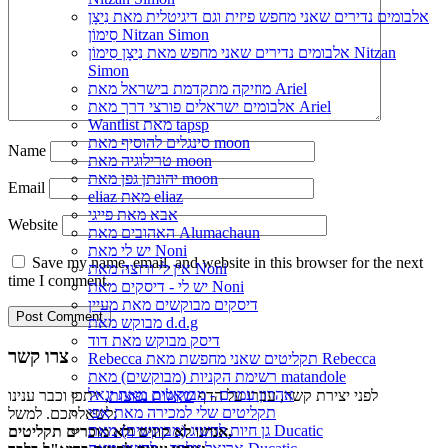
אלבומים נדירים שאני מחפש פיזית וגם דיגיטלית מאת נִיצָן
סִימוֹן Nitzan Simon
אלבומים נדירים שאני מחפש מאת נִיצָן סִימוֹן Nitzan
Simon
מוזיקה מתקדמת בישראל מאת Ariel
אלבומים ישראלים פורצי דרך מאת Ariel
Wantlist מאת tapsp
סינגלים להוסיף מאת moon
Name
טרילוגיה מאת moon
יהונתן גפן מאת moon
Email
eliaz מאת eliaz
אבא מאת פייגי
Website
האהובים מאת Alumachaun
יש לי מאת Noni
Save my name, email, and website in this browser for the next
אין לי ורוצה מאת Noni
time I comment.
יש לי - דיסקים מאת Noni
דיסקים מבוקשים מאת מעיין
מבוקש מאת d.d.g
דיסק מבוקש מאת דוד
צרו קשר
Rebecca תקליטים שאני מחפשת מאת Rebecca
רשימת הקניות (מבוקשים) מאת matandole
אהרון עמרם - מבוקשים מאת יגאל
לפני יצירת קשר, עברו על הדף
שאלות נפוצות
, ייתכן וכבר ענינו
תקליטים שלי למכירה מאת אפי
לשאלתכם. למשל:
גן חיות להשיג (מבוקשים) מאת Ducatic
אנחנו לא קונים ולא מוכרים תקליטים,