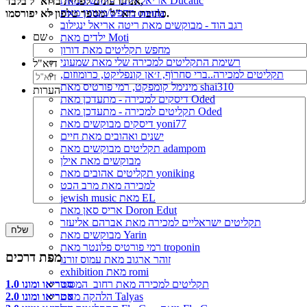
אריאל זילבר - להשיג מאת Ducatic
אנחנו עונים לפניות בדוא"ל בלבד,
מחפש/מעונין מאת orenla
כתובת דוא"ל ומספר טלפון לא יפורסמו.
רגב הוד - מבוקשים מאת ריטה אריאל ינגילוב
שם
ילדים מאת Moti
מחפש תקליטים מאת דורון
רשימת התקליטים למכירה שלי מאת שמעוני
דוא"ל
תקליטים למכירה..ברי סחרוֹף, ז׳אן קונפליקט, כרומוזום,
מינימל קומפקט, רמי פורטיס מאת shai310
הערות
דיסקים למכירה - מתעדכן מאת Oded
תקליטים למכירה - מתעדכן מאת Oded
דיסקים מבוקשים מאת yoni77
ישנים ואהובים מאת חיים
תקליטים מבוקשים מאת adampom
מבוקשים מאת אילן
תקליטים אהובים מאת yoniking
למכירה מאת מרב הכט
jewish music מאת EL
אריס סאן מאת Doron Edut
תקליטים ישראליים למכירה מאת אברהם אליעזר
מבוקשים מאת Yarin
רמי פורטיס פלונטר מאת troponin
מפת דרכים
זוהר ארגוב מאת עמוס זורנו
exhibition מאת romi
סטריאו ומונו 1.0
תקליטים למכירה מאת רחוב_המסגר
סטריאו ומונו 2.0
הלהקה מאת Talyas