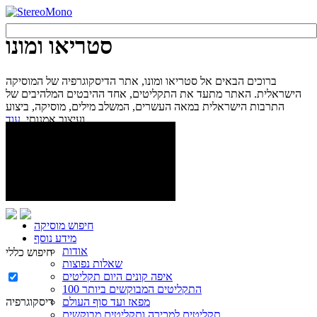
סטריאו ומונו
ברוכים הבאים אל סטריאו ומונו, אתר הדיסקוגרפיה של המוסיקה
הישראלית. האתר מתעד את התקליטים, אחד ההיבטים המלהיבים של
התרבות הישראלית במאה העשרים, המשלב מילים, מוסיקה, ביצוע
עוד...
ועיצוב אמנותי.
חיפוש מוסיקה
מידע נוסף
אודות
חיפוש כללי
שאלות נפוצות
איפה קונים היום תקליטים
100 התקליטים המבוקשים ביותר
מפאז ועד סוף העולם
דיסקוגרפיה
תקליטים למכירה ותקליטים מבוקשים