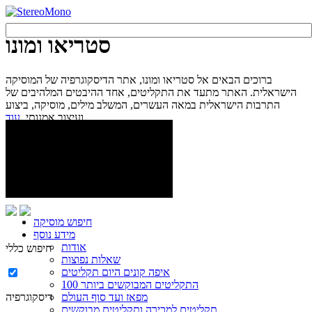
סטריאו ומונו
ברוכים הבאים אל סטריאו ומונו, אתר הדיסקוגרפיה של המוסיקה
הישראלית. האתר מתעד את התקליטים, אחד ההיבטים המלהיבים של
התרבות הישראלית במאה העשרים, המשלב מילים, מוסיקה, ביצוע
עוד...
ועיצוב אמנותי.
חיפוש מוסיקה
מידע נוסף
אודות
חיפוש כללי
שאלות נפוצות
איפה קונים היום תקליטים
100 התקליטים המבוקשים ביותר
מפאז ועד סוף העולם
דיסקוגרפיה
תקליטים למכירה ותקליטים מבוקשים