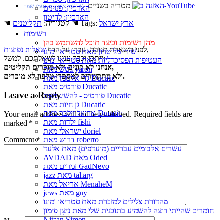
מטריה בשניים
© נעמי שמר ♫ נעמי שמר
הארכיון: פנזינים
הארכיון: להיטון
ארץ ישראל
☚ Tags:
☚ קטגוריה:
תקליטנים
רשימות
מהן רשימות וכיצד תוכל להשתמש בהן
,
לפני השארת תגובה, עברו על הדף
שאלות נפוצות
שירי מלוטרון מאת סטריאו ומונו
ייתכן וכבר ענינו לשאלתכם. למשל:
העטיפות הפסיכדליות מאת סטריאו ומונו
אנחנו לא קונים ולא מוכרים תקליטים,
גשש מאת yaron
ולא מתקשרים למספרי טלפון לא מוכרים.
גדי אלטמן מאת Ducatic
פורטיס מאת Ducatic
Leave a Reply
פורטיס - להשיג מאת Ducatic
גן חיות מאת Ducatic
אריאל זילבר מאת Ducatic
Your email address will not be published.
Required fields are
ילדות מאת fishi
marked
*
ישראלי מאת doriel
Comment
*
דרוש מאת roberto
עשרים אלבומים עבריים (מועדפים) מאת אלעד
AVDAD מאת Oded
זמרים מאת GadNevo
jazz מאת taliarg
אריאל מאת MenaheM
jews מאת guy
מהדורת צלילים למזכרת מאת סטריאו ומונו
חומרים שהייתי רוצה להשמיע בתוכנית שלי מאת נִיצָן סִימוֹן
Nitzan Simon