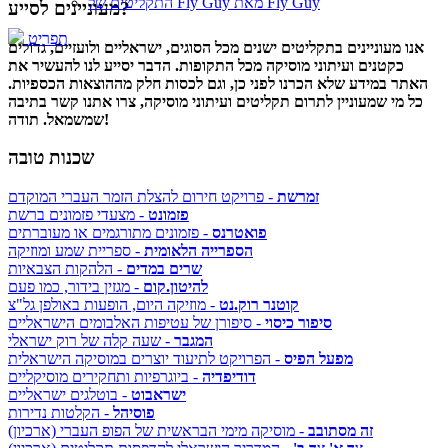
התקליטים של Fly Guy מאת Fly Guy
מעוניינים לסייע?
תפריט
אנו מעוניינים בתקליטים ישנים מכל הסוגים, ישראליים ולועזיים, גדולים
כקטנים ועיתוני מוסיקה מכל התקופות. הדבר יסייע לנו להעשיר את
האתר במידע שלא הכרנו לפני כן, וגם לכסות חלק מההוצאות הכספיות.
כל מי שמעוניין לתרום תקליטים ועיתוני מוסיקה, צרו אתנו קשר בתיבה
שמשמאל. תודה!
שכנות טובה
זמרשת
- פרויקט חירום להצלת הזמר העברי המוקדם
פזמונט
- מצעדי פזמונים ברשת
פואטרנס
- פזמונים מתורגמים או מעוברתים
הספרייה הלאומית
- ספריית שמע ומוזיקה
שרים במדים
- הלהקות הצבאיות
להיטון.קום
- מגזין בידור, כמו פעם
קוטנר רוק.נט
- מוזיקה היום, הופעות באולפן גל"צ
סיפור כיסוי
- סיפורן של עטיפות האלבומים הישראליים
המגבר
- שעה קלה של רוק ישראלי
מפעל הפיס
- הפרויקט לתיעוד יוצרים במוסיקה הישראלית
דודיפדיה
- ביוגרפיות ותחקירים מוסיקליים
ישראבוט
- בוטלגים ישראליים
פוסיהל
- הקלטות נדירות
זה מסתובב
- מוסיקה מימי הבראשית של הפופ העברי (ארכיון)