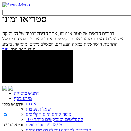
סטריאו ומונו
ברוכים הבאים אל סטריאו ומונו, אתר הדיסקוגרפיה של המוסיקה
הישראלית. האתר מתעד את התקליטים, אחד ההיבטים המלהיבים של
התרבות הישראלית במאה העשרים, המשלב מילים, מוסיקה, ביצוע
עוד...
ועיצוב אמנותי.
חיפוש מוסיקה
מידע נוסף
אודות
חיפוש כללי
שאלות נפוצות
איפה קונים היום תקליטים
100 התקליטים המבוקשים ביותר
מפאז ועד סוף העולם
דיסקוגרפיה
תקליטים למכירה ותקליטים מבוקשים