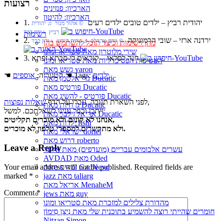
רצועות
הארכיון: פנזינים
הארכיון: להיטון
1. יהודית רביץ‏ – ילדים טובים ילדים רעים
© אהוד מנור ♫ יהודית
רביץ ♭ ירון בכר
רשימות
2. ירדנה ארזי‏ – שובי הרמוניקה
© יורם טהרלב ♫ נורית הירש ♭ ירון בכר
מהן רשימות וכיצד תוכל להשתמש בהן
שירי מלוטרון מאת סטריאו ומונו
3. חנה לסלאו‏ – קוראים לי סבתא זפתא
העטיפות הפסיכדליות מאת סטריאו ומונו
גשש מאת yaron
ילדים
☚ Tags:
☚ קטגוריה:
אוספים
גדי אלטמן מאת Ducatic
פורטיס מאת Ducatic
פורטיס - להשיג מאת Ducatic
,
לפני השארת תגובה, עברו על הדף
שאלות נפוצות
גן חיות מאת Ducatic
ייתכן וכבר ענינו לשאלתכם. למשל:
אריאל זילבר מאת Ducatic
אנחנו לא קונים ולא מוכרים תקליטים,
ילדות מאת fishi
ולא מתקשרים למספרי טלפון לא מוכרים.
ישראלי מאת doriel
דרוש מאת roberto
Leave a Reply
עשרים אלבומים עבריים (מועדפים) מאת אלעד
AVDAD מאת Oded
Your email address will not be published.
Required fields are
זמרים מאת GadNevo
marked
*
jazz מאת taliarg
אריאל מאת MenaheM
Comment
*
jews מאת guy
מהדורת צלילים למזכרת מאת סטריאו ומונו
חומרים שהייתי רוצה להשמיע בתוכנית שלי מאת נִיצָן סִימוֹן
Nitzan Simon