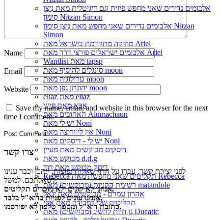
אלבומים נדירים שאני מחפש פיזית וגם דיגיטלית מאת נִיצָן
סִימוֹן Nitzan Simon
אלבומים נדירים שאני מחפש מאת נִיצָן סִימוֹן Nitzan
Simon
מוזיקה מתקדמת בישראל מאת Ariel
אלבומים ישראלים פורצי דרך מאת Ariel
Name
Wantlist מאת tapsp
סינגלים להוסיף מאת moon
Email
טרילוגיה מאת moon
יהונתן גפן מאת moon
Website
eliaz מאת eliaz
אבא מאת פייגי
Save my name, email, and website in this browser for the next
האהובים מאת Alumachaun
time I comment.
יש לי מאת Noni
אין לי ורוצה מאת Noni
יש לי - דיסקים מאת Noni
דיסקים מבוקשים מאת מעיין
צרו קשר
מבוקש מאת d.d.g
דיסק מבוקש מאת דוד
לפני יצירת קשר, עברו על הדף
שאלות נפוצות
, ייתכן וכבר ענינו
Rebecca תקליטים שאני מחפשת מאת Rebecca
לשאלתכם. למשל:
רשימת הקניות (מבוקשים) מאת matandole
אנחנו לא קונים ולא מוכרים תקליטים,
אהרון עמרם - מבוקשים מאת יגאל
אנחנו עונים לפניות בדוא"ל בלבד,
תקליטים שלי למכירה מאת אפי
כתובת דוא"ל ומספר טלפון לא יפורסמו.
גן חיות להשיג (מבוקשים) מאת Ducatic