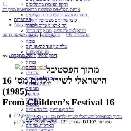
תיקון קפיצות בתקליטים
חיפוש מתקדם »
אריזת תקליטים למשלוח בדואר
כיצד מתבצעות הערכות התקליטים
התחברות
כיצד מדרגים מצבו של תקליט
הרשימות שלי
הד-ארצי מאדום לשחור
מהקלטה לתקליט, מה קורה בדרך?
הרשימות שלי
|
התחברות
|
הפסק מוסיקה ברקע
אנלוגי או דיגיטלי
מומה
מלהיטון ועד להיטון.קום
מן התקשורת
דיסקוגרפיה
חיפוש מתקדם
קטגוריות
זמרות
מתוך הפסטיבל
זמרים
הוסף לרשימה
הרכבים
הישראלי לשירי ילדים מס’ 16
צמדים ושלישיות
להקות צבאיות
מופעים
(1985)
פסי קול
תזמורות
From Children’s Festival 16
אוספים
כל הקטגוריות, כל הז’אנרים
הארכיון
הארכיון: תקליטים
שדרים “12, ישראל, 1985, ישראדיסק, DJ 107, סטריאו
הארכיון: מגזינים
הארכיון: ספרים