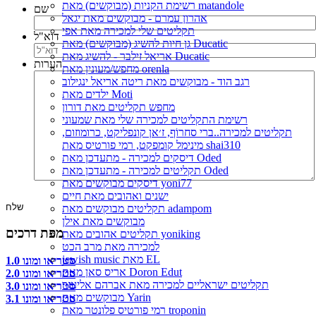
רשימת הקניות (מבוקשים) מאת matandole
שם
אהרון עמרם - מבוקשים מאת יגאל
תקליטים שלי למכירה מאת אפי
דוא"ל
גן חיות להשיג (מבוקשים) מאת Ducatic
אריאל זילבר - להשיג מאת Ducatic
הערות
מחפש/מעונין מאת orenla
רגב הוד - מבוקשים מאת ריטה אריאל ינגילוב
ילדים מאת Moti
מחפש תקליטים מאת דורון
רשימת התקליטים למכירה שלי מאת שמעוני
תקליטים למכירה..ברי סחרוֹף, ז׳אן קונפליקט, כרומוזום,
מינימל קומפקט, רמי פורטיס מאת shai310
דיסקים למכירה - מתעדכן מאת Oded
תקליטים למכירה - מתעדכן מאת Oded
דיסקים מבוקשים מאת yoni77
ישנים ואהובים מאת חיים
תקליטים מבוקשים מאת adampom
מבוקשים מאת אילן
מפת דרכים
תקליטים אהובים מאת yoniking
למכירה מאת מרב הכט
jewish music מאת EL
סטריאו ומונו 1.0
אריס סאן מאת Doron Edut
סטריאו ומונו 2.0
תקליטים ישראליים למכירה מאת אברהם אליעזר
סטריאו ומונו 3.0
מבוקשים מאת Yarin
סטריאו ומונו 3.1
רמי פורטיס פלונטר מאת troponin