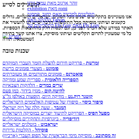
זוהר ארגוב מאת עמוס זורנו
מעוניינים לסייע?
exhibition מאת romi
תקליטים למכירה מאת רחוב_המסגר
אנו מעוניינים בתקליטים ישנים מכל הסוגים, ישראליים ולועזיים, גדולים
הלהקה מאת Talyas
כקטנים ועיתוני מוסיקה מכל התקופות. הדבר יסייע לנו להעשיר את
התקליטים של Fly Guy מאת Fly Guy
האתר במידע שלא הכרנו לפני כן, וגם לכסות חלק מההוצאות הכספיות.
כל מי שמעוניין לתרום תקליטים ועיתוני מוסיקה, צרו אתנו קשר בתיבה
תפריט
שמשמאל. תודה!
שכנות טובה
זמרשת
- פרויקט חירום להצלת הזמר העברי המוקדם
פזמונט
- מצעדי פזמונים ברשת
פואטרנס
- פזמונים מתורגמים או מעוברתים
הספרייה הלאומית
- ספריית שמע ומוזיקה
שרים במדים
- הלהקות הצבאיות
להיטון.קום
- מגזין בידור, כמו פעם
קוטנר רוק.נט
- מוזיקה היום, הופעות באולפן גל"צ
סיפור כיסוי
- סיפורן של עטיפות האלבומים הישראליים
המגבר
- שעה קלה של רוק ישראלי
מפעל הפיס
- הפרויקט לתיעוד יוצרים במוסיקה הישראלית
דודיפדיה
- ביוגרפיות ותחקירים מוסיקליים
ישראבוט
- בוטלגים ישראליים
פוסיהל
- הקלטות נדירות
זה מסתובב
- מוסיקה מימי הבראשית של הפופ העברי (ארכיון)