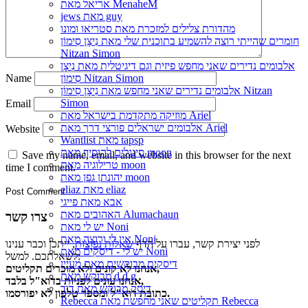
אריאל מאת MenaheM
jews מאת guy
מהדורת צלילים למזכרת מאת סטריאו ומונו
חומרים שהייתי רוצה להשמיע בתוכנית שלי מאת נִיצָן סִימוֹן
Nitzan Simon
אלבומים נדירים שאני מחפש פיזית וגם דיגיטלית מאת נִיצָן
Name
סִימוֹן Nitzan Simon
אלבומים נדירים שאני מחפש מאת נִיצָן סִימוֹן Nitzan
Simon
Email
מוזיקה מתקדמת בישראל מאת Ariel
אלבומים ישראלים פורצי דרך מאת Ariel
Website
Wantlist מאת tapsp
סינגלים להוסיף מאת moon
Save my name, email, and website in this browser for the next
טרילוגיה מאת moon
time I comment.
יהונתן גפן מאת moon
eliaz מאת eliaz
אבא מאת פייגי
האהובים מאת Alumachaun
צרו קשר
יש לי מאת Noni
אין לי ורוצה מאת Noni
לפני יצירת קשר, עברו על הדף
שאלות נפוצות
, ייתכן וכבר ענינו
יש לי - דיסקים מאת Noni
לשאלתכם. למשל:
דיסקים מבוקשים מאת מעיין
אנחנו לא קונים ולא מוכרים תקליטים,
מבוקש מאת d.d.g
אנחנו עונים לפניות בדוא"ל בלבד,
דיסק מבוקש מאת דוד
כתובת דוא"ל ומספר טלפון לא יפורסמו.
Rebecca תקליטים שאני מחפשת מאת Rebecca