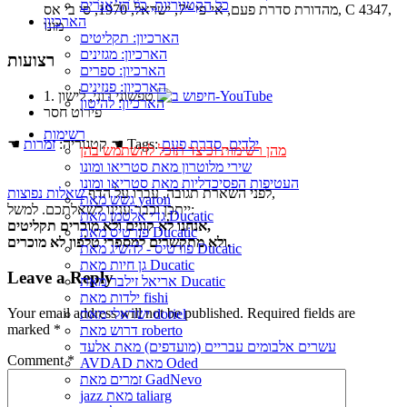
כל הקטגוריות, כל הז’אנרים
מהדורת סדרת פעם, אי-פי “7, ישראל, 1970, סי בי אס, C 4347,
הארכיון
מונו
הארכיון: תקליטים
הארכיון: מגזינים
רצועות
הארכיון: ספרים
הארכיון: פנזינים
1. טפשוני רוני, לישון
הארכיון: להיטון
פירוט חסר
רשימות
ילדים
,
סדרת פעם
☚ Tags:
☚ קטגוריה:
זמרות
מהן רשימות וכיצד תוכל להשתמש בהן
שירי מלוטרון מאת סטריאו ומונו
העטיפות הפסיכדליות מאת סטריאו ומונו
,
לפני השארת תגובה, עברו על הדף
שאלות נפוצות
גשש מאת yaron
ייתכן וכבר ענינו לשאלתכם. למשל:
גדי אלטמן מאת Ducatic
אנחנו לא קונים ולא מוכרים תקליטים,
פורטיס מאת Ducatic
ולא מתקשרים למספרי טלפון לא מוכרים.
פורטיס - להשיג מאת Ducatic
גן חיות מאת Ducatic
Leave a Reply
אריאל זילבר מאת Ducatic
ילדות מאת fishi
Your email address will not be published.
Required fields are
ישראלי מאת doriel
marked
*
דרוש מאת roberto
עשרים אלבומים עבריים (מועדפים) מאת אלעד
Comment
*
AVDAD מאת Oded
זמרים מאת GadNevo
jazz מאת taliarg