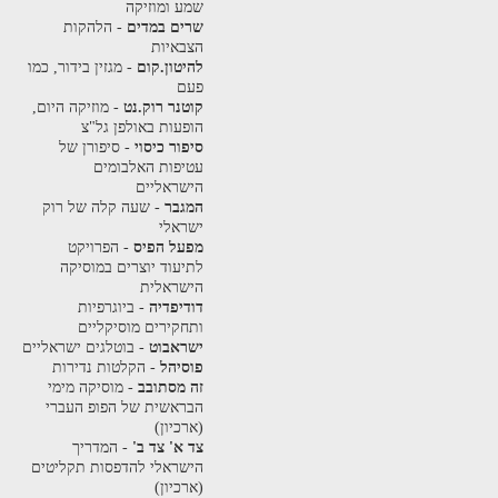
שמע ומוזיקה
שרים במדים
- הלהקות
הצבאיות
להיטון.קום
- מגזין בידור, כמו
פעם
קוטנר רוק.נט
- מוזיקה היום,
הופעות באולפן גל"צ
סיפור כיסוי
- סיפורן של
עטיפות האלבומים
הישראליים
המגבר
- שעה קלה של רוק
ישראלי
מפעל הפיס
- הפרויקט
לתיעוד יוצרים במוסיקה
הישראלית
דודיפדיה
- ביוגרפיות
ותחקירים מוסיקליים
ישראבוט
- בוטלגים ישראליים
פוסיהל
- הקלטות נדירות
זה מסתובב
- מוסיקה מימי
הבראשית של הפופ העברי
(ארכיון)
צד א' צד ב'
- המדריך
הישראלי להדפסות תקליטים
(ארכיון)