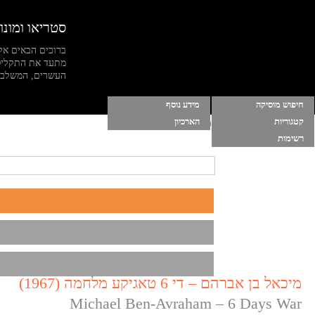
סטריאו ומונו
ברוכים הבאים אל
מתעד את התקליט
העשרים, המשלב מי
חיפוש מוסיקה
מידע נוסף
קטגוריות
הארכיון
הרשימות שלי
|
התחברות
|
הפסק מוסיקה ברקע
רשימות
מיכאל בן אברהם – די 6 טאגיקע מלחמה (1967)
Michael Ben-Avraham – 6 Days War