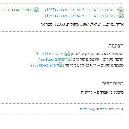
אריך נגן “12, ישראל, 1967, מקולית, 12058, סטריאו
רצועות
געשיכטע דאקומענטן און קלאנגען
הדסה סיגלוב‏ – ירושלים של זהב
מבצעים שונים‏ – די 6 טאגיקע מלחמה
משתתפים
מיכאל בן אברהם – קריינות
☚ קטגוריה:
זמרים
☚ Tags:
יידיש