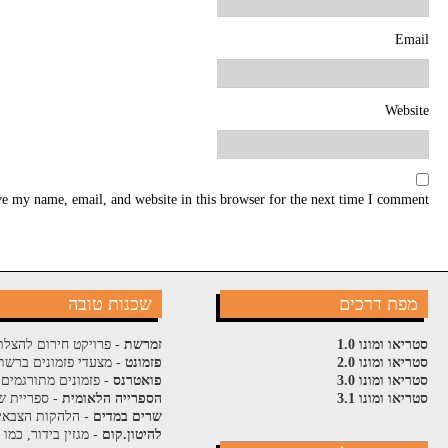
Email
Website
e my name, email, and website in this browser for the next time I comment.
מפת דרכים
שכנות טובה
סטריאו ומונו 1.0
זמרשת
- פרויקט חירום להצלת
סטריאו ומונו 2.0
פזמונט
- מצעדי פזמונים ברשת
סטריאו ומונו 3.0
פואטרנס
- פזמונים מתורגמים 
סטריאו ומונו 3.1
הספרייה הלאומית
- ספריית ש
שרים במדים
- הלהקות הצבאי
להיטון.קום
- מגזין בידור, כמו