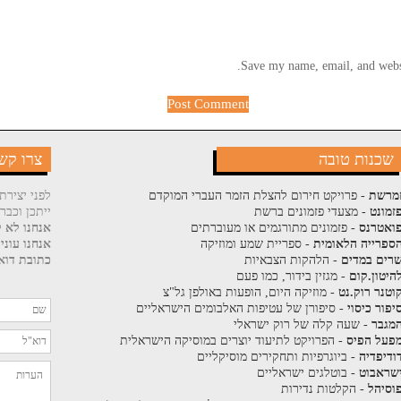
Save my name, email, and websi
שכנות טובה
צרו קש
מרשת
- פרויקט חירום להצלת הזמר העברי המוקדם
לפני יצירת
זמונט
- מצעדי פזמונים ברשת
ייתכן וכבר
ואטרנס
- פזמונים מתורגמים או מעוברתים
אנחנו לא ק
ספרייה הלאומית
- ספריית שמע ומוזיקה
אנחנו עוני
רים במדים
- הלהקות הצבאיות
כתובת דוא"
היטון.קום
- מגזין בידור, כמו פעם
וטנר רוק.נט
- מוזיקה היום, הופעות באולפן גל"צ
יפור כיסוי
- סיפורן של עטיפות האלבומים הישראליים
מגבר
- שעה קלה של רוק ישראלי
פעל הפיס
- הפרויקט לתיעוד יוצרים במוסיקה הישראלית
ודיפדיה
- ביוגרפיות ותחקירים מוסיקליים
שראבוט
- בוטלגים ישראליים
וסיהל
- הקלטות נדירות