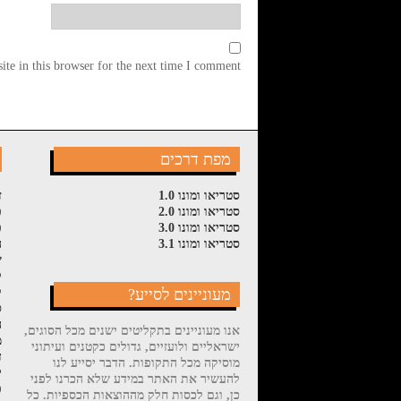
te in this browser for the next time I comment.
מפת דרכים
סטריאו ומונו 1.0
ז
סטריאו ומונו 2.0
פ
סטריאו ומונו 3.0
פ
סטריאו ומונו 3.1
ה
ש
ל
מעוניינים לסייע?
ק
ס
ה
אנו מעוניינים בתקליטים ישנים מכל הסוגים,
מ
ישראליים ולועזיים, גדולים כקטנים ועיתוני
ד
מוסיקה מכל התקופות. הדבר יסייע לנו
י
להעשיר את האתר במידע שלא הכרנו לפני
פ
כן, וגם לכסות חלק מההוצאות הכספיות. כל