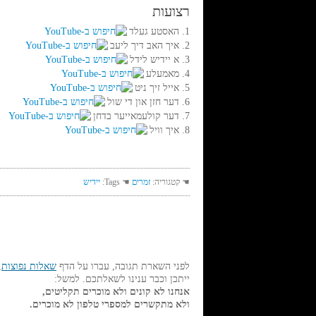
רצועות
1. האסטע געלד
2. איך האב דיך ליעב
3. א יידיש לידל
4. מאמעלע
5. אייל זיך ניט
6. דער חזן און די שול
7. דער קולעמאייער בדחן
8. איך וויל
☚ קטגוריה:
זמרים
☚ Tags:
יידיש
לפני השארת תגובה, עברו על הדף
שאלות נפוצות
,
ייתכן וכבר ענינו לשאלתכם. למשל:
אנחנו לא קונים ולא מוכרים תקליטים,
ולא מתקשרים למספרי טלפון לא מוכרים.