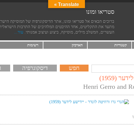
Translate »
סטריאו ומונו
ברוכים הבאים אל סטריאו ומונו, אתר הדיסקוגרפיה של המוסיקה הישר
מתעד את התקליטים, אחד ההיבטים המלהיבים של התרבות הישראלית
העשרים, המשלב מילים, מוסיקה, ביצוע ועיצוב אמנותי.
עוד...
קטגוריות
הארכיון
רשימות
דיסקוגרפיה
ח
ר (1959)
Henri Gerro and R