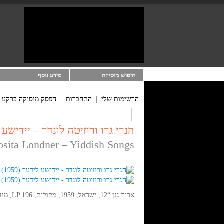
חיפוש מוסיקה
מידע נוסף
הרשימות שלי
|
התחברות
|
הפסק מוסיקה ברקע
הנרי גרו ורוזיטה לונדר – יידישע לידע
osita Londner – Yiddish Songs
אריך נגן “12, ישראל, 1959, מקולית, LP 196, מונו