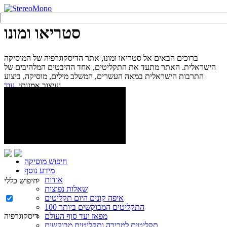
סטריאו ומונו
ברוכים הבאים אל סטריאו ומונו, אתר הדיסקוגרפיה של המוסיקה
הישראלית. האתר מתעד את התקליטים, אחד ההיבטים המלהיבים של
התרבות הישראלית במאה העשרים, המשלב מילים, מוסיקה, ביצוע
עוד...
ועיצוב אמנותי.
חיפוש מוסיקה
מידע נוסף
אודות
חיפוש כללי
שאלות נפוצות
איפה קונים היום תקליטים
100 התקליטים המבוקשים ביותר
מפאז ועד סוף העולם
דיסקוגרפיה
תקליטים למכירה ותקליטים מבוקשים