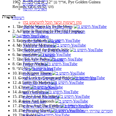
אריך נגן “12, ארצות-הברית, 1962, Pye Golden Guinea
הארכיון: פנזינים
Records, GGL 0132, מונו
הארכיון: להיטון
רצועות
רשימות
מהן רשימות וכיצד תוכל להשתמש בהן
1. The Rabbi Wants Us To Be Merry
שירי מלוטרון מאת סטריאו ומונו
2. A Flame Is Burning In The Old Fireplace
העטיפות הפסיכדליות מאת סטריאו ומונו
גשש מאת yaron
3. Enjoy the Sabbath
גדי אלטמן מאת Ducatic
4. My Yiddishe Momme
פורטיס מאת Ducatic
5. The Rabbi and the Rabbi’s Wife
פורטיס - להשיג מאת Ducatic
6. Inconsolable
גן חיות מאת Ducatic
7. The Tel-Aviv Polka
אריאל זילבר מאת Ducatic
8. On Friday Night
ילדות מאת fishi
9. כל נדרי
ישראלי מאת doriel
10. Yom Kippur Theme
דרוש מאת roberto
11. Good Luck to Groom and Bride
עשרים אלבומים עבריים (מועדפים) מאת אלעד
12. A Letter To Mother
AVDAD מאת Oded
13. Chave
זמרים מאת GadNevo
14. Angel’s Lullaby
jazz מאת taliarg
15. The Jew And His Wife
אריאל מאת MenaheM
16. Raisins And Almonds
jews מאת guy
17. The Jew And The Fiddle
מהדורת צלילים למזכרת מאת סטריאו ומונו
18. The Praying Shawl
חומרים שהייתי רוצה להשמיע בתוכנית שלי מאת נִיצָן סִימוֹן
19. The Rabbi
Nitzan Simon