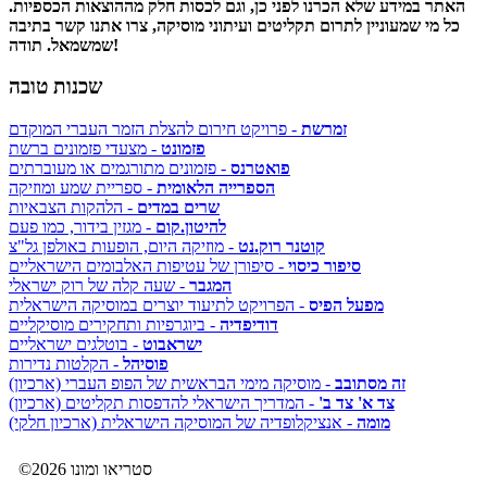
האתר במידע שלא הכרנו לפני כן, וגם לכסות חלק מההוצאות הכספיות.
כל מי שמעוניין לתרום תקליטים ועיתוני מוסיקה, צרו אתנו קשר בתיבה
שמשמאל. תודה!
שכנות טובה
זמרשת
- פרויקט חירום להצלת הזמר העברי המוקדם
פזמונט
- מצעדי פזמונים ברשת
פואטרנס
- פזמונים מתורגמים או מעוברתים
הספרייה הלאומית
- ספריית שמע ומוזיקה
שרים במדים
- הלהקות הצבאיות
להיטון.קום
- מגזין בידור, כמו פעם
קוטנר רוק.נט
- מוזיקה היום, הופעות באולפן גל"צ
סיפור כיסוי
- סיפורן של עטיפות האלבומים הישראליים
המגבר
- שעה קלה של רוק ישראלי
מפעל הפיס
- הפרויקט לתיעוד יוצרים במוסיקה הישראלית
דודיפדיה
- ביוגרפיות ותחקירים מוסיקליים
ישראבוט
- בוטלגים ישראליים
פוסיהל
- הקלטות נדירות
זה מסתובב
- מוסיקה מימי הבראשית של הפופ העברי (ארכיון)
צד א' צד ב'
- המדריך הישראלי להדפסות תקליטים (ארכיון)
מומה
- אנציקלופדיה של המוסיקה הישראלית (ארכיון חלקי)
©2026 סטריאו ומונו