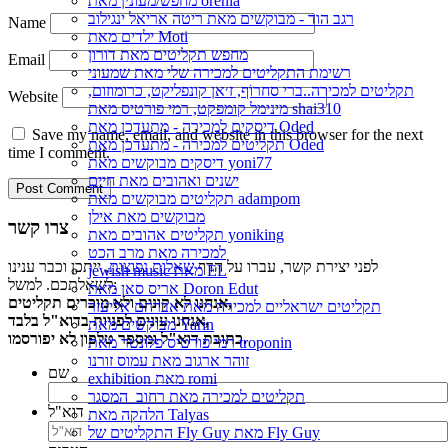
מחפש/מעונין מאת orenla
רגב הוד - מבוקשים מאת ריטה אריאל ינגילוב
Name
ילדים מאת Moti
מחפש תקליטים מאת דורון
Email
רשימת התקליטים למכירה שלי מאת שמעוני
תקליטים למכירה..ברי סחרוֹף, ז׳אן קונפליקט, כרומוזום,
Website
מינימל קומפקט, רמי פורטיס מאת shai310
דיסקים למכירה - מתעדכן מאת Oded
Save my name, email, and website in this browser for the next
תקליטים למכירה - מתעדכן מאת Oded
time I comment.
דיסקים מבוקשים מאת yoni77
ישנים ואהובים מאת חיים
תקליטים מבוקשים מאת adampom
מבוקשים מאת אילן
צרו קשר
תקליטים אהובים מאת yoniking
למכירה מאת מרב הכט
לפני יצירת קשר, עברו על הדף
שאלות נפוצות
, ייתכן וכבר ענינו
jewish music מאת EL
לשאלתכם. למשל:
אריס סאן מאת Doron Edut
אנחנו לא קונים ולא מוכרים תקליטים,
תקליטים ישראליים למכירה מאת אברהם אליעזר
אנחנו עונים לפניות בדוא"ל בלבד,
מבוקשים מאת Yarin
כתובת דוא"ל ומספר טלפון לא יפורסמו.
רמי פורטיס פלונטר מאת troponin
זוהר ארגוב מאת עמוס זורנו
שם
exhibition מאת romi
תקליטים למכירה מאת רחוב_המסגר
דוא"ל
הלהקה מאת Talyas
התקליטים של Fly Guy מאת Fly Guy