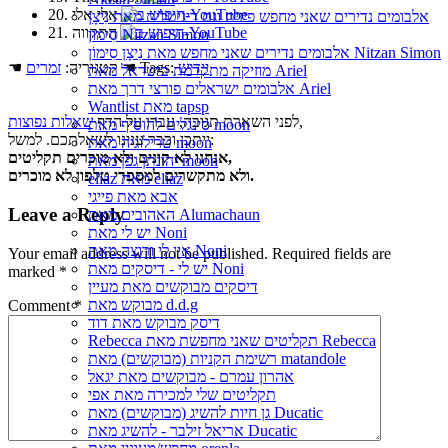
20. אלי אלי
אלבומים נדירים שאני מחפש פיזית וגם דיגיטלית מאת נִיצָן
21. התקווה
סִימוֹן Nitzan Simon
אלבומים נדירים שאני מחפש מאת נִיצָן סִימוֹן Nitzan Simon
יידיש
☚ Tags:
☚ קטגוריה:
זמרים
מוזיקה מתקדמת בישראל מאת Ariel
אלבומים ישראלים פורצי דרך מאת Ariel
Wantlist מאת tapsp
,
לפני השארת תגובה, עברו על הדף
שאלות נפוצות
סינגלים להוסיף מאת moon
ייתכן וכבר ענינו לשאלתכם. למשל:
טרילוגיה מאת moon
אנחנו לא קונים ולא מוכרים תקליטים,
יהונתן גפן מאת moon
ולא מתקשרים למספרי טלפון לא מוכרים.
eliaz מאת eliaz
אבא מאת פייגי
Leave a Reply
האהובים מאת Alumachaun
יש לי מאת Noni
אין לי ורוצה מאת Noni
Your email address will not be published.
Required fields are
יש לי - דיסקים מאת Noni
marked
*
דיסקים מבוקשים מאת מעיין
מבוקש מאת d.d.g
Comment
*
דיסק מבוקש מאת דוד
Rebecca תקליטים שאני מחפשת מאת Rebecca
רשימת הקניות (מבוקשים) מאת matandole
אהרון עמרם - מבוקשים מאת יגאל
תקליטים שלי למכירה מאת אפי
גן חיות להשיג (מבוקשים) מאת Ducatic
אריאל זילבר - להשיג מאת Ducatic