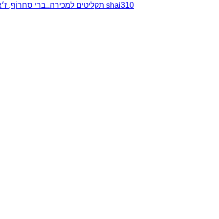
תקליטים למכירה..ברי סחרוֹף, ז׳אן קונפליקט, כרומוזום, מינימל קומפקט, רמי פורטיס מאת shai310