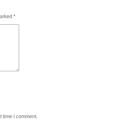
marked
*
t time I comment.