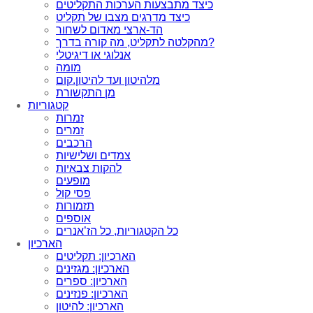
כיצד מתבצעות הערכות התקליטים
כיצד מדרגים מצבו של תקליט
הד-ארצי מאדום לשחור
מהקלטה לתקליט, מה קורה בדרך?
אנלוגי או דיגיטלי
מומה
מלהיטון ועד להיטון.קום
מן התקשורת
קטגוריות
זמרות
זמרים
הרכבים
צמדים ושלישיות
להקות צבאיות
מופעים
פסי קול
תזמורות
אוספים
כל הקטגוריות, כל הז’אנרים
הארכיון
הארכיון: תקליטים
הארכיון: מגזינים
הארכיון: ספרים
הארכיון: פנזינים
הארכיון: להיטון