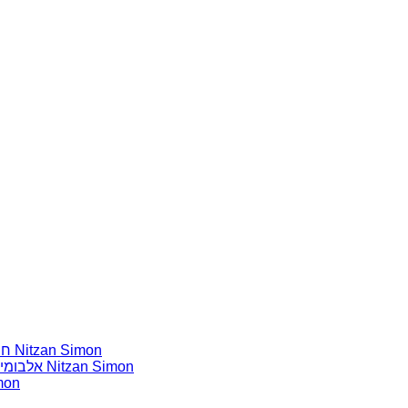
חומרים שהייתי רוצה להשמיע בתוכנית שלי מאת נִיצָן סִימוֹן Nitzan Simon
אלבומים נדירים שאני מחפש פיזית וגם דיגיטלית מאת נִיצָן סִימוֹן Nitzan Simon
אלבומים נדירי