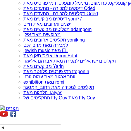
דיסקים למכירה - מתעדכן מאת Oded
תקליטים למכירה - מתעדכן מאת Oded
דיסקים מבוקשים מאת yoni77
ישנים ואהובים מאת חיים
תקליטים מבוקשים מאת adampom
מבוקשים מאת אילן
תקליטים אהובים מאת yoniking
למכירה מאת מרב הכט
jewish music מאת EL
אריס סאן מאת Doron Edut
תקליטים ישראליים למכירה מאת אברהם אליעזר
מבוקשים מאת Yarin
רמי פורטיס פלונטר מאת troponin
זוהר ארגוב מאת עמוס זורנו
exhibition מאת romi
תקליטים למכירה מאת רחוב_המסגר
הלהקה מאת Talyas
התקליטים של Fly Guy מאת Fly Guy
תפריט