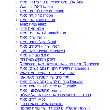
אלבומים ישראלים פורצי דרך מאת Ariel
Wantlist מאת tapsp
סינגלים להוסיף מאת moon
טרילוגיה מאת moon
יהונתן גפן מאת moon
eliaz מאת eliaz
אבא מאת פייגי
האהובים מאת Alumachaun
יש לי מאת Noni
אין לי ורוצה מאת Noni
יש לי - דיסקים מאת Noni
דיסקים מבוקשים מאת מעיין
מבוקש מאת d.d.g
דיסק מבוקש מאת דוד
Rebecca תקליטים שאני מחפשת מאת Rebecca
רשימת הקניות (מבוקשים) מאת matandole
אהרון עמרם - מבוקשים מאת יגאל
תקליטים שלי למכירה מאת אפי
גן חיות להשיג (מבוקשים) מאת Ducatic
אריאל זילבר - להשיג מאת Ducatic
מחפש/מעונין מאת orenla
רגב הוד - מבוקשים מאת ריטה אריאל ינגילוב
ילדים מאת Moti
מחפש תקליטים מאת דורון
רשימת התקליטים למכירה שלי מאת שמעוני