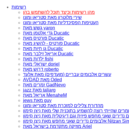
רשימות
מהן רשימות וכיצד תוכל להשתמש בהן
שירי מלוטרון מאת סטריאו ומונו
העטיפות הפסיכדליות מאת סטריאו ומונו
גשש מאת yaron
גדי אלטמן מאת Ducatic
פורטיס מאת Ducatic
פורטיס - להשיג מאת Ducatic
גן חיות מאת Ducatic
אריאל זילבר מאת Ducatic
ילדות מאת fishi
ישראלי מאת doriel
דרוש מאת roberto
עשרים אלבומים עבריים (מועדפים) מאת אלעד
AVDAD מאת Oded
זמרים מאת GadNevo
jazz מאת taliarg
אריאל מאת MenaheM
jews מאת guy
מהדורת צלילים למזכרת מאת סטריאו ומונו
ם שאני מחפש מאת נִיצָן סִימוֹן Nitzan Simon
מוזיקה מתקדמת בישראל מאת Ariel