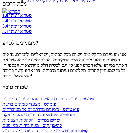
התקליטים של Fly Guy מאת Fly Guy
מפת דרכים
תפריט
סטריאו ומונו 1.0
סטריאו ומונו 2.0
סטריאו ומונו 3.0
סטריאו ומונו 3.1
מעוניינים לסייע?
אנו מעוניינים בתקליטים ישנים מכל הסוגים, ישראליים ולועזיים, גדולים
כקטנים ועיתוני מוסיקה מכל התקופות. הדבר יסייע לנו להעשיר את
האתר במידע שלא הכרנו לפני כן, וגם לכסות חלק מההוצאות הכספיות.
כל מי שמעוניין לתרום תקליטים ועיתוני מוסיקה, צרו אתנו קשר בתיבה
שמשמאל. תודה!
שכנות טובה
זמרשת
- פרויקט חירום להצלת הזמר העברי המוקדם
פזמונט
- מצעדי פזמונים ברשת
פואטרנס
- פזמונים מתורגמים או מעוברתים
הספרייה הלאומית
- ספריית שמע ומוזיקה
שרים במדים
- הלהקות הצבאיות
להיטון.קום
- מגזין בידור, כמו פעם
קוטנר רוק.נט
- מוזיקה היום, הופעות באולפן גל"צ