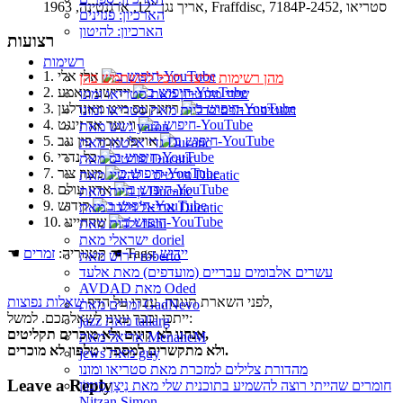
אריך נגן “12, ארגנטינה, 1963, Fraffdisc, 7184P-2452, סטריאו
הארכיון: פנזינים
הארכיון: להיטון
רצועות
רשימות
1. אלי אלי
מהן רשימות וכיצד תוכל להשתמש בהן
2. יידישע מאמע
שירי מלוטרון מאת סטריאו ומונו
3. רוזינקעס מיט מאנדלען
העטיפות הפסיכדליות מאת סטריאו ומונו
4. וי וער אד זינגט
גשש מאת yaron
5. אוייפו זאמד פון נגב
גדי אלטמן מאת Ducatic
6. כל נדרי
פורטיס מאת Ducatic
7. מעוז צור
פורטיס - להשיג מאת Ducatic
8. אדון עולם
גן חיות מאת Ducatic
9. קידוש
אריאל זילבר מאת Ducatic
10. שהחיינו
ילדות מאת fishi
ישראלי מאת doriel
יידיש
☚ Tags:
☚ קטגוריה:
זמרים
דרוש מאת roberto
עשרים אלבומים עבריים (מועדפים) מאת אלעד
AVDAD מאת Oded
,
לפני השארת תגובה, עברו על הדף
שאלות נפוצות
זמרים מאת GadNevo
ייתכן וכבר ענינו לשאלתכם. למשל:
jazz מאת taliarg
אנחנו לא קונים ולא מוכרים תקליטים,
אריאל מאת MenaheM
ולא מתקשרים למספרי טלפון לא מוכרים.
jews מאת guy
מהדורת צלילים למזכרת מאת סטריאו ומונו
Leave a Reply
חומרים שהייתי רוצה להשמיע בתוכנית שלי מאת נִיצָן סִימוֹן
Nitzan Simon