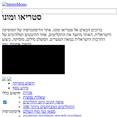
סטריאו ומונו
ברוכים הבאים אל סטריאו ומונו, אתר הדיסקוגרפיה של המוסיקה
הישראלית. האתר מתעד את התקליטים, אחד ההיבטים המלהיבים של
התרבות הישראלית במאה העשרים, המשלב מילים, מוסיקה, ביצוע
עוד...
ועיצוב אמנותי.
חיפוש מוסיקה
מידע נוסף
אודות
חיפוש כללי
שאלות נפוצות
איפה קונים היום תקליטים
100 התקליטים המבוקשים ביותר
מפאז ועד סוף העולם
דיסקוגרפיה
תקליטים למכירה ותקליטים מבוקשים