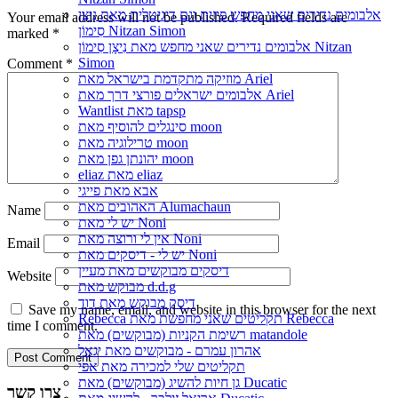
אלבומים נדירים שאני מחפש פיזית וגם דיגיטלית מאת נִיצָן
Your email address will not be published.
Required fields are
סִימוֹן Nitzan Simon
marked
*
אלבומים נדירים שאני מחפש מאת נִיצָן סִימוֹן Nitzan
Simon
Comment
*
מוזיקה מתקדמת בישראל מאת Ariel
אלבומים ישראלים פורצי דרך מאת Ariel
Wantlist מאת tapsp
סינגלים להוסיף מאת moon
טרילוגיה מאת moon
יהונתן גפן מאת moon
eliaz מאת eliaz
אבא מאת פייגי
האהובים מאת Alumachaun
Name
יש לי מאת Noni
אין לי ורוצה מאת Noni
Email
יש לי - דיסקים מאת Noni
דיסקים מבוקשים מאת מעיין
Website
מבוקש מאת d.d.g
דיסק מבוקש מאת דוד
Save my name, email, and website in this browser for the next
Rebecca תקליטים שאני מחפשת מאת Rebecca
time I comment.
רשימת הקניות (מבוקשים) מאת matandole
אהרון עמרם - מבוקשים מאת יגאל
תקליטים שלי למכירה מאת אפי
גן חיות להשיג (מבוקשים) מאת Ducatic
צרו קשר