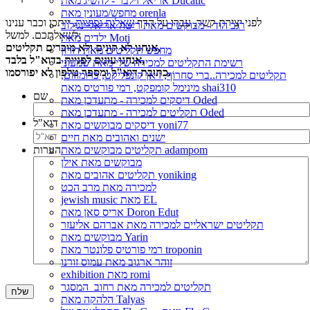
אריאל זילבר - להשיג מאת Ducatic
מחפש/מעונין מאת orenla
לפני יצירת קשר, עברו על הדף
שאלות נפוצות
, ייתכן וכבר ענינו
רגב הוד - מבוקשים מאת ריטה אריאל ינגילוב
לשאלתכם. למשל:
ילדים מאת Moti
אנחנו לא קונים ולא מוכרים תקליטים,
מחפש תקליטים מאת דורון
אנחנו עונים לפניות בדוא"ל בלבד,
רשימת התקליטים למכירה שלי מאת שמעוני
כתובת דוא"ל ומספר טלפון לא יפורסמו.
תקליטים למכירה..ברי סחרוֹף, ז׳אן קונפליקט, כרומוזום,
מינימל קומפקט, רמי פורטיס מאת shai310
שם
דיסקים למכירה - מתעדכן מאת Oded
תקליטים למכירה - מתעדכן מאת Oded
דוא"ל
דיסקים מבוקשים מאת yoni77
ישנים ואהובים מאת חיים
תקליטים מבוקשים מאת adampom
הערות
מבוקשים מאת אילן
תקליטים אהובים מאת yoniking
למכירה מאת מרב הכט
jewish music מאת EL
אריס סאן מאת Doron Edut
תקליטים ישראליים למכירה מאת אברהם אליעזר
מבוקשים מאת Yarin
רמי פורטיס פלונטר מאת troponin
זוהר ארגוב מאת עמוס זורנו
exhibition מאת romi
תקליטים למכירה מאת רחוב_המסגר
הלהקה מאת Talyas