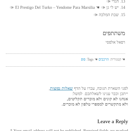
13. הגדי
14. יש לי גן
☚
El Prestigo Del Turko – Yendome Para Marsilia
15. שבת המלכה
משתתפים
רפאל אלפסי
☚ קטגוריה:
הרכבים
☚ Tags:
פופ
לפני השארת תגובה, עברו על הדף
שאלות נפוצות
,
ייתכן וכבר ענינו לשאלתכם. למשל:
אנחנו לא קונים ולא מוכרים תקליטים,
ולא מתקשרים למספרי טלפון לא מוכרים.
Leave a Reply
*
Your email address will not be published.
Required fields are marked