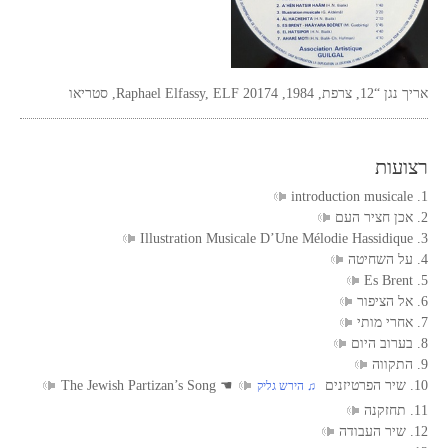
אריך נגן “12, צרפת, 1984, Raphael Elfassy, ELF 20174, סטריאו
רצועות
1. introduction musicale
2. אכן חציר העם
3. Illustration Musicale D’Une Mélodie Hassidique
4. על השחיטה
5. Es Brent
6. אל הציפור
7. אחרי מותי
8. בערוב היום
9. התקווה
10. שיר הפרטיזנים
☚
The Jewish Partizan’s Song
‏ ♫ הירש גליק
11. תחזקנה
12. שיר העבודה