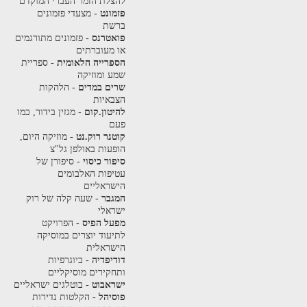
להצלת הזמר העברי המוקדם
פזמונט
- מצעדי פזמונים
ברשת
פואטרנס
- פזמונים מתורגמים
או מעוברתים
הספרייה הלאומית
- ספריית
שמע ומוזיקה
שרים במדים
- הלהקות
הצבאיות
להיטון.קום
- מגזין בידור, כמו
פעם
קוטנר רוק.נט
- מוזיקה היום,
הופעות באולפן גל"צ
סיפור כיסוי
- סיפורן של
עטיפות האלבומים
הישראליים
המגבר
- שעה קלה של רוק
ישראלי
מפעל הפיס
- הפרויקט
לתיעוד יוצרים במוסיקה
הישראלית
דודיפדיה
- ביוגרפיות
ותחקירים מוסיקליים
ישראבוט
- בוטלגים ישראליים
פוסיהל
- הקלטות נדירות