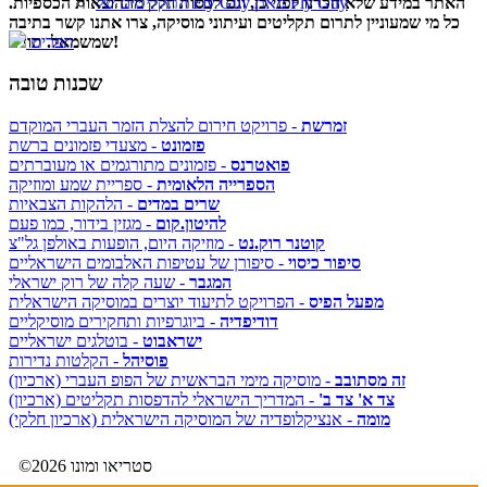
האתר במידע שלא הכרנו לפני כן, וגם לכסות חלק מההוצאות הכספיות.
התקליטים של Fly Guy מאת Fly Guy
כל מי שמעוניין לתרום תקליטים ועיתוני מוסיקה, צרו אתנו קשר בתיבה
שמשמאל. תודה!
תפריט
שכנות טובה
זמרשת
- פרויקט חירום להצלת הזמר העברי המוקדם
פזמונט
- מצעדי פזמונים ברשת
פואטרנס
- פזמונים מתורגמים או מעוברתים
הספרייה הלאומית
- ספריית שמע ומוזיקה
שרים במדים
- הלהקות הצבאיות
להיטון.קום
- מגזין בידור, כמו פעם
קוטנר רוק.נט
- מוזיקה היום, הופעות באולפן גל"צ
סיפור כיסוי
- סיפורן של עטיפות האלבומים הישראליים
המגבר
- שעה קלה של רוק ישראלי
מפעל הפיס
- הפרויקט לתיעוד יוצרים במוסיקה הישראלית
דודיפדיה
- ביוגרפיות ותחקירים מוסיקליים
ישראבוט
- בוטלגים ישראליים
פוסיהל
- הקלטות נדירות
זה מסתובב
- מוסיקה מימי הבראשית של הפופ העברי (ארכיון)
צד א' צד ב'
- המדריך הישראלי להדפסות תקליטים (ארכיון)
מומה
- אנציקלופדיה של המוסיקה הישראלית (ארכיון חלקי)
©2026 סטריאו ומונו