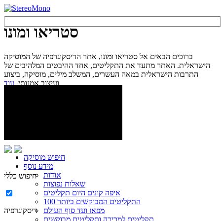
סטריאו ומונו
ברוכים הבאים אל סטריאו ומונו, אתר הדיסקוגרפיה של המוסיקה
הישראלית. האתר מתעד את התקליטים, אחד ההיבטים המלהיבים של
התרבות הישראלית במאה העשרים, המשלב מילים, מוסיקה, ביצוע
עוד...
ועיצוב אמנותי.
חיפוש מוסיקה
מידע נוסף
אודות
חיפוש כללי
שאלות נפוצות
איפה קונים היום תקליטים
100 התקליטים המבוקשים ביותר
מפאז ועד סוף העולם
דיסקוגרפיה
תקליטים למכירה ותקליטים מבוקשים