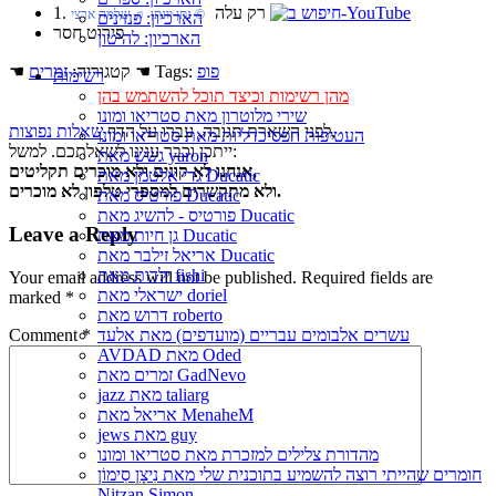
1. רק עלה
‏ © נתן יונתן‏ ♫ שלמה ארצי
הארכיון: פנזינים
פירוט חסר
הארכיון: להיטון
פופ
☚ Tags:
☚ קטגוריה:
זמרים
רשימות
מהן רשימות וכיצד תוכל להשתמש בהן
שירי מלוטרון מאת סטריאו ומונו
,
לפני השארת תגובה, עברו על הדף
שאלות נפוצות
העטיפות הפסיכדליות מאת סטריאו ומונו
ייתכן וכבר ענינו לשאלתכם. למשל:
גשש מאת yaron
אנחנו לא קונים ולא מוכרים תקליטים,
גדי אלטמן מאת Ducatic
ולא מתקשרים למספרי טלפון לא מוכרים.
פורטיס מאת Ducatic
פורטיס - להשיג מאת Ducatic
Leave a Reply
גן חיות מאת Ducatic
אריאל זילבר מאת Ducatic
ילדות מאת fishi
Your email address will not be published.
Required fields are
ישראלי מאת doriel
marked
*
דרוש מאת roberto
Comment
*
עשרים אלבומים עבריים (מועדפים) מאת אלעד
AVDAD מאת Oded
זמרים מאת GadNevo
jazz מאת taliarg
אריאל מאת MenaheM
jews מאת guy
מהדורת צלילים למזכרת מאת סטריאו ומונו
חומרים שהייתי רוצה להשמיע בתוכנית שלי מאת נִיצָן סִימוֹן
Nitzan Simon