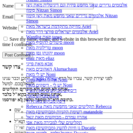
אלבומים נדירים שאני מחפש פיזית וגם דיגיטלית מאת נִיצָן
Name
סִימוֹן Nitzan Simon
אלבומים נדירים שאני מחפש מאת נִיצָן סִימוֹן Nitzan
Email
Simon
מוזיקה מתקדמת בישראל מאת Ariel
Website
אלבומים ישראלים פורצי דרך מאת Ariel
Wantlist מאת tapsp
Save my name, email, and website in this browser for the next
סינגלים להוסיף מאת moon
time I comment.
טרילוגיה מאת moon
יהונתן גפן מאת moon
eliaz מאת eliaz
אבא מאת פייגי
צרו קשר
האהובים מאת Alumachaun
יש לי מאת Noni
לפני יצירת קשר, עברו על הדף
שאלות נפוצות
, ייתכן וכבר ענינו
אין לי ורוצה מאת Noni
לשאלתכם. למשל:
יש לי - דיסקים מאת Noni
אנחנו לא קונים ולא מוכרים תקליטים,
דיסקים מבוקשים מאת מעיין
אנחנו עונים לפניות בדוא"ל בלבד,
מבוקש מאת d.d.g
כתובת דוא"ל ומספר טלפון לא יפורסמו.
דיסק מבוקש מאת דוד
Rebecca תקליטים שאני מחפשת מאת Rebecca
שם
רשימת הקניות (מבוקשים) מאת matandole
אהרון עמרם - מבוקשים מאת יגאל
דוא"ל
תקליטים שלי למכירה מאת אפי
גן חיות להשיג (מבוקשים) מאת Ducatic
הערות