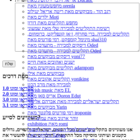
אריאל זילבר - להשיג מאת Ducatic
מחפש/מעונין מאת orenla
רגב הוד - מבוקשים מאת ריטה אריאל ינגילוב
ילדים מאת Moti
מחפש תקליטים מאת דורון
רשימת התקליטים למכירה שלי מאת שמעוני
תקליטים למכירה..ברי סחרוֹף, ז׳אן קונפליקט, כרומוזום,
מינימל קומפקט, רמי פורטיס מאת shai310
דיסקים למכירה - מתעדכן מאת Oded
תקליטים למכירה - מתעדכן מאת Oded
דיסקים מבוקשים מאת yoni77
ישנים ואהובים מאת חיים
תקליטים מבוקשים מאת adampom
מבוקשים מאת אילן
מפת דרכים
תקליטים אהובים מאת yoniking
למכירה מאת מרב הכט
סטריאו ומונו 1.0
jewish music מאת EL
סטריאו ומונו 2.0
אריס סאן מאת Doron Edut
סטריאו ומונו 3.0
תקליטים ישראליים למכירה מאת אברהם אליעזר
סטריאו ומונו 3.1
מבוקשים מאת Yarin
רמי פורטיס פלונטר מאת troponin
מעוניינים לסייע?
זוהר ארגוב מאת עמוס זורנו
exhibition מאת romi
אנו מעוניינים בתקליטים ישנים מכל הסוגים, ישראליים ולועזיים, גדולים
תקליטים למכירה מאת רחוב_המסגר
כקטנים ועיתוני מוסיקה מכל התקופות. הדבר יסייע לנו להעשיר את
הלהקה מאת Talyas