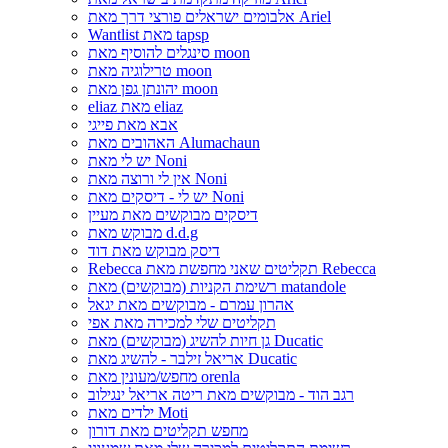
אלבומים ישראלים פורצי דרך מאת Ariel
Wantlist מאת tapsp
סינגלים להוסיף מאת moon
טרילוגיה מאת moon
יהונתן גפן מאת moon
eliaz מאת eliaz
אבא מאת פייגי
האהובים מאת Alumachaun
יש לי מאת Noni
אין לי ורוצה מאת Noni
יש לי - דיסקים מאת Noni
דיסקים מבוקשים מאת מעיין
מבוקש מאת d.d.g
דיסק מבוקש מאת דוד
Rebecca תקליטים שאני מחפשת מאת Rebecca
רשימת הקניות (מבוקשים) מאת matandole
אהרון עמרם - מבוקשים מאת יגאל
תקליטים שלי למכירה מאת אפי
גן חיות להשיג (מבוקשים) מאת Ducatic
אריאל זילבר - להשיג מאת Ducatic
מחפש/מעונין מאת orenla
רגב הוד - מבוקשים מאת ריטה אריאל ינגילוב
ילדים מאת Moti
מחפש תקליטים מאת דורון