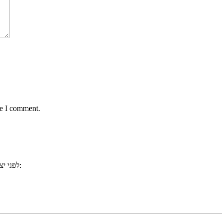
me I comment.
, ייתכן וכבר ענינו לשאלתכם. למשל:
לפני י