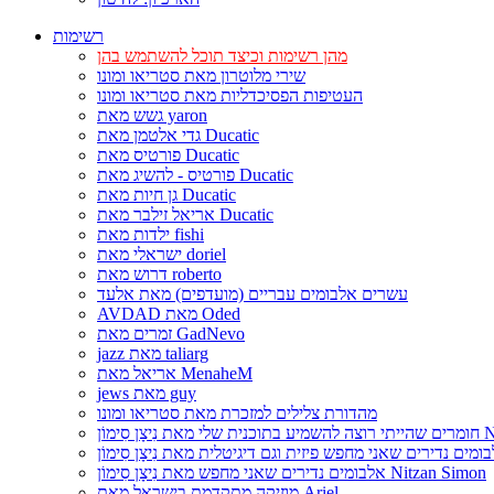
רשימות
מהן רשימות וכיצד תוכל להשתמש בהן
שירי מלוטרון מאת סטריאו ומונו
העטיפות הפסיכדליות מאת סטריאו ומונו
גשש מאת yaron
גדי אלטמן מאת Ducatic
פורטיס מאת Ducatic
פורטיס - להשיג מאת Ducatic
גן חיות מאת Ducatic
אריאל זילבר מאת Ducatic
ילדות מאת fishi
ישראלי מאת doriel
דרוש מאת roberto
עשרים אלבומים עבריים (מועדפים) מאת אלעד
AVDAD מאת Oded
זמרים מאת GadNevo
jazz מאת taliarg
אריאל מאת MenaheM
jews מאת guy
מהדורת צלילים למזכרת מאת סטריאו ומונו
Nitzan Si
אלבומים נדירים שאני מחפש מאת נִיצָן סִימוֹן Nitzan Simon
מוזיקה מתקדמת בישראל מאת Ariel