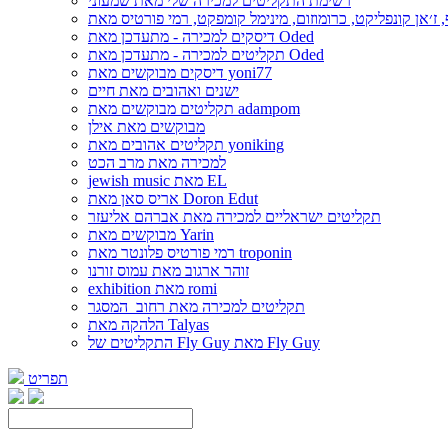
רשימת התקליטים למכירה שלי מאת שמעוני
דיסקים למכירה - מתעדכן מאת Oded
תקליטים למכירה - מתעדכן מאת Oded
דיסקים מבוקשים מאת yoni77
ישנים ואהובים מאת חיים
תקליטים מבוקשים מאת adampom
מבוקשים מאת אילן
תקליטים אהובים מאת yoniking
למכירה מאת מרב הכט
jewish music מאת EL
אריס סאן מאת Doron Edut
תקליטים ישראליים למכירה מאת אברהם אליעזר
מבוקשים מאת Yarin
רמי פורטיס פלונטר מאת troponin
זוהר ארגוב מאת עמוס זורנו
exhibition מאת romi
תקליטים למכירה מאת רחוב_המסגר
הלהקה מאת Talyas
התקליטים של Fly Guy מאת Fly Guy
תפריט