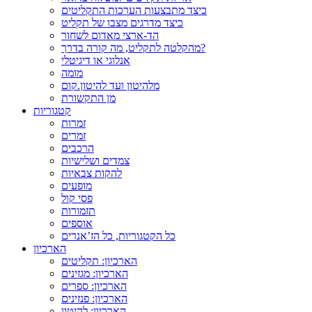
כיצד מתבצעות הערכות התקליטים
כיצד מדרגים מצבו של תקליט
הד-ארצי מאדום לשחור
מהקלטה לתקליט, מה קורה בדרך?
אנלוגי או דיגיטלי
מומה
מלהיטון ועד להיטון.קום
מן התקשורת
קטגוריות
זמרות
זמרים
הרכבים
צמדים ושלישיות
להקות צבאיות
מופעים
פסי קול
תזמורות
אוספים
כל הקטגוריות, כל הז’אנרים
הארכיון
הארכיון: תקליטים
הארכיון: מגזינים
הארכיון: ספרים
הארכיון: פנזינים
הארכיון: להיטון