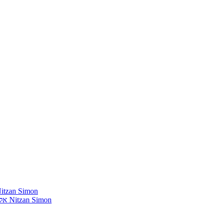
חומרים שהייתי רוצה להשמיע בתוכנית שלי מאת נִיצָן סִימוֹן mon
אלבומים נדירים שאני מחפש פיזית וגם דיגיטלית מאת נִיצָן סִימוֹן Nitzan Simon