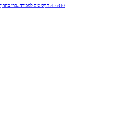
תקליטים למכירה..ברי סחרוֹף, ז׳אן קונפליקט, כרומוזום, מינימל קומפקט, רמי פורטיס מאת shai310