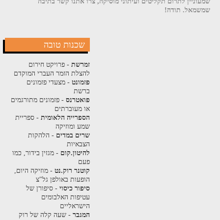
שמעוניין לתרום תקליטים ועיתוני מוסיקה, צרו אתנו קשר בתיבה
שמשמאל. תודה!
שכנות טובה
זמרשת
- פרויקט חירום
להצלת הזמר העברי המוקדם
פזמונט
- מצעדי פזמונים
ברשת
פואטרנס
- פזמונים מתורגמים
או מעוברתים
הספרייה הלאומית
- ספריית
שמע ומוזיקה
שרים במדים
- הלהקות
הצבאיות
להיטון.קום
- מגזין בידור, כמו
פעם
קוטנר רוק.נט
- מוזיקה היום,
הופעות באולפן גל"צ
סיפור כיסוי
- סיפורן של
עטיפות האלבומים
הישראליים
המגבר
- שעה קלה של רוק