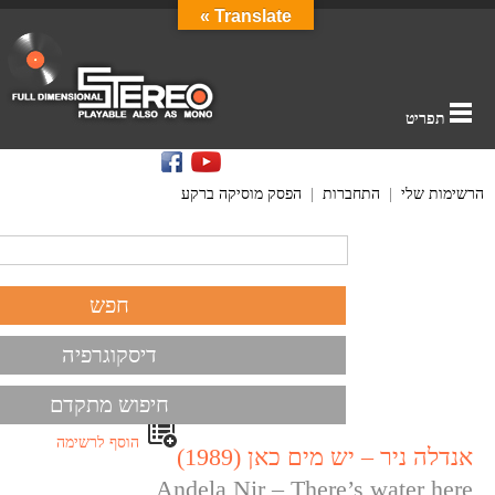
Translate »
תפריט
הרשימות שלי
|
התחברות
|
הפסק מוסיקה ברקע
דיסקוגרפיה
חיפוש מתקדם
הוסף לרשימה
אנדלה ניר – יש מים כאן (1989)
Andela Nir – There’s water here