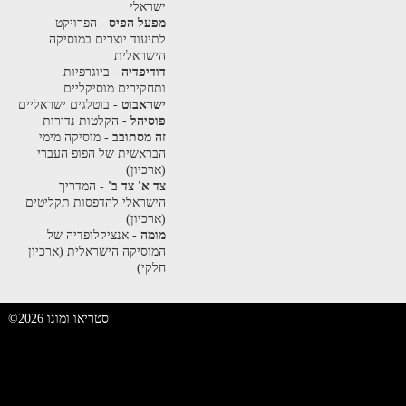
ישראלי
מפעל הפיס
- הפרויקט
לתיעוד יוצרים במוסיקה
הישראלית
דודיפדיה
- ביוגרפיות
ותחקירים מוסיקליים
ישראבוט
- בוטלגים ישראליים
פוסיהל
- הקלטות נדירות
זה מסתובב
- מוסיקה מימי
הבראשית של הפופ העברי
(ארכיון)
צד א' צד ב'
- המדריך
הישראלי להדפסות תקליטים
(ארכיון)
מומה
- אנציקלופדיה של
המוסיקה הישראלית (ארכיון
חלקי)
©2026 סטריאו ומונו