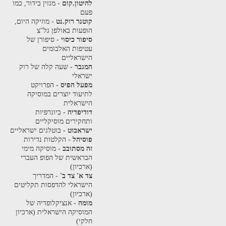
להיטון.קום
- מגזין בידור, כמו
פעם
קוטנר רוק.נט
- מוזיקה היום,
הופעות באולפן גל"צ
סיפור כיסוי
- סיפורן של
עטיפות האלבומים
הישראליים
המגבר
- שעה קלה של רוק
ישראלי
מפעל הפיס
- הפרויקט
לתיעוד יוצרים במוסיקה
הישראלית
דודיפדיה
- ביוגרפיות
ותחקירים מוסיקליים
ישראבוט
- בוטלגים ישראליים
פוסיהל
- הקלטות נדירות
זה מסתובב
- מוסיקה מימי
הבראשית של הפופ העברי
(ארכיון)
צד א' צד ב'
- המדריך
הישראלי להדפסות תקליטים
(ארכיון)
מומה
- אנציקלופדיה של
המוסיקה הישראלית (ארכיון
חלקי)