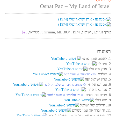
Osnat Paz – My Land of Israel
אריך נגן “12, ישראל, 1974, Shiranim, ML 3004, סטריאו,
$25
רצועות
1. לאהוב אותך ארצי
2. זמר לך
3. ארץ זבת חלב
4. מולדת
© אהוד מנור ♫ מאיר בנאי
5. ארץ ישראל יפה
6. עם ישראל חי
© שלמה קרליבך ♫ שלמה קרליבך
7. אנו באנו ארצה
8. מרים בת ניסים
© נתן אלתרמן ♫ משה וילנסקי
9. יפה דגלי
10. חיילים של ישראל
11. ה’ יברך את עמו בשלום
12. קופסת הצבעים של שלום; תפילה לשלום