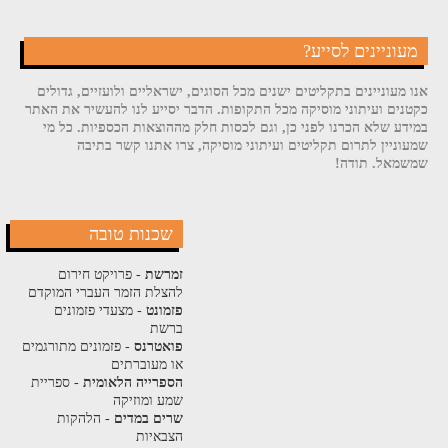
מעוניינים לסייע?
אנו מעוניינים בתקליטים ישנים מכל הסוגים, ישראליים ולועזיים, גדולים
כקטנים ועיתוני מוסיקה מכל התקופות. הדבר יסייע לנו להעשיר את האתר
במידע שלא הכרנו לפני כן, וגם לכסות חלק מההוצאות הכספיות. כל מי
שמעוניין לתרום תקליטים ועיתוני מוסיקה, צרו אתנו קשר בתיבה
שמשמאל. תודה!
שכנות טובה
זמרשת
- פרויקט חירום
להצלת הזמר העברי המוקדם
פזמונט
- מצעדי פזמונים
ברשת
פואטרנס
- פזמונים מתורגמים
או מעוברתים
הספרייה הלאומית
- ספריית
שמע ומוזיקה
שרים במדים
- הלהקות
הצבאיות