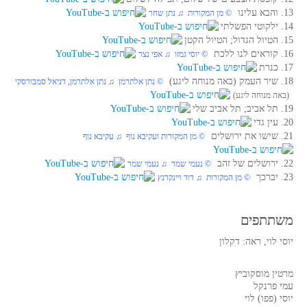
13. והבא עלינו
© מן המקורות ♫ נתן שחר
14. ילקוטי הפשלתי
15. הטיול הגדול; הטיול הקטן
16. קוראים לנו ללכת
© יוסי גמזו ♫ אפי נצר
17. כנרת
18. שיר העמק (באה מנוחה ליגע)
© נתן אלתרמן ♫ נתן אלתרמן, דניאל סמבורסקי
(באה מנוחה ליגע)
19. תל אביב; תל אביב שלי
20. עין גדי
21. שישו את ירושלים
© מן המקורות ועקיבא נוף ♫ עקיבא נוף
22. ירושלים של זהב
© נעמי שמר ♫ נעמי שמר
23. יברכך
© מן המקורות ♫ דוד ויינקרנץ
משתתפים
יוסי לוי, ראה: דקלון
מרטין מוסקוביץ
עמי פרנקל
יוסי (פפו) לוי