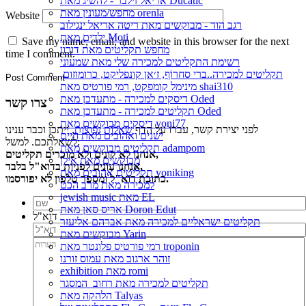
אריאל זילבר - להשיג מאת Ducatic
מחפש/מעונין מאת orenla
Website
רגב הוד - מבוקשים מאת ריטה אריאל ינגילוב
ילדים מאת Moti
Save my name, email, and website in this browser for the next
מחפש תקליטים מאת דורון
time I comment.
רשימת התקליטים למכירה שלי מאת שמעוני
תקליטים למכירה..ברי סחרוֹף, ז׳אן קונפליקט, כרומוזום,
מינימל קומפקט, רמי פורטיס מאת shai310
דיסקים למכירה - מתעדכן מאת Oded
צרו קשר
תקליטים למכירה - מתעדכן מאת Oded
דיסקים מבוקשים מאת yoni77
לפני יצירת קשר, עברו על הדף
שאלות נפוצות
, ייתכן וכבר ענינו
ישנים ואהובים מאת חיים
לשאלתכם. למשל:
תקליטים מבוקשים מאת adampom
אנחנו לא קונים ולא מוכרים תקליטים,
מבוקשים מאת אילן
אנחנו עונים לפניות בדוא"ל בלבד,
תקליטים אהובים מאת yoniking
כתובת דוא"ל ומספר טלפון לא יפורסמו.
למכירה מאת מרב הכט
jewish music מאת EL
אריס סאן מאת Doron Edut
דוא"ל
תקליטים ישראליים למכירה מאת אברהם אליעזר
מבוקשים מאת Yarin
רמי פורטיס פלונטר מאת troponin
זוהר ארגוב מאת עמוס זורנו
exhibition מאת romi
תקליטים למכירה מאת רחוב_המסגר
הלהקה מאת Talyas