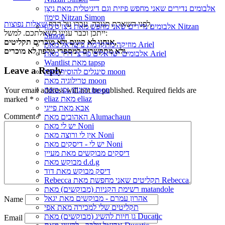
אלבומים נדירים שאני מחפש פיזית וגם דיגיטלית מאת נִיצָן
סִימוֹן Nitzan Simon
,
לפני השארת תגובה, עברו על הדף
שאלות נפוצות
אלבומים נדירים שאני מחפש מאת נִיצָן סִימוֹן Nitzan
ייתכן וכבר ענינו לשאלתכם. למשל:
Simon
אנחנו לא קונים ולא מוכרים תקליטים,
מוזיקה מתקדמת בישראל מאת Ariel
ולא מתקשרים למספרי טלפון לא מוכרים.
אלבומים ישראלים פורצי דרך מאת Ariel
Wantlist מאת tapsp
Leave a Reply
סינגלים להוסיף מאת moon
טרילוגיה מאת moon
יהונתן גפן מאת moon
Your email address will not be published.
Required fields are
eliaz מאת eliaz
marked
*
אבא מאת פייגי
Comment
*
האהובים מאת Alumachaun
יש לי מאת Noni
אין לי ורוצה מאת Noni
יש לי - דיסקים מאת Noni
דיסקים מבוקשים מאת מעיין
מבוקש מאת d.d.g
דיסק מבוקש מאת דוד
Rebecca תקליטים שאני מחפשת מאת Rebecca
רשימת הקניות (מבוקשים) מאת matandole
אהרון עמרם - מבוקשים מאת יגאל
Name
תקליטים שלי למכירה מאת אפי
גן חיות להשיג (מבוקשים) מאת Ducatic
Email