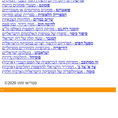
זמרשת
- פרויקט חירום להצלת הזמר העברי המוקדם
פזמונט
- מצעדי פזמונים ברשת
פואטרנס
- פזמונים מתורגמים או מעוברתים
הספרייה הלאומית
- ספריית שמע ומוזיקה
שרים במדים
- הלהקות הצבאיות
להיטון.קום
- מגזין בידור, כמו פעם
קוטנר רוק.נט
- מוזיקה היום, הופעות באולפן גל"צ
סיפור כיסוי
- סיפורן של עטיפות האלבומים הישראליים
המגבר
- שעה קלה של רוק ישראלי
מפעל הפיס
- הפרויקט לתיעוד יוצרים במוסיקה הישראלית
דודיפדיה
- ביוגרפיות ותחקירים מוסיקליים
ישראבוט
- בוטלגים ישראליים
פוסיהל
- הקלטות נדירות
זה מסתובב
- מוסיקה מימי הבראשית של הפופ העברי (ארכיון)
צד א' צד ב'
- המדריך הישראלי להדפסות תקליטים (ארכיון)
מומה
- אנציקלופדיה של המוסיקה הישראלית (ארכיון חלקי)
©2026 סטריאו ומונו
e »