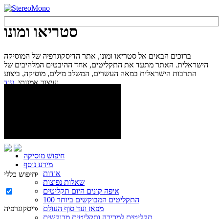
סטריאו ומונו
ברוכים הבאים אל סטריאו ומונו, אתר הדיסקוגרפיה של המוסיקה
הישראלית. האתר מתעד את התקליטים, אחד ההיבטים המלהיבים של
התרבות הישראלית במאה העשרים, המשלב מילים, מוסיקה, ביצוע
עוד...
ועיצוב אמנותי.
חיפוש מוסיקה
מידע נוסף
אודות
חיפוש כללי
שאלות נפוצות
איפה קונים היום תקליטים
100 התקליטים המבוקשים ביותר
מפאז ועד סוף העולם
דיסקוגרפיה
תקליטים למכירה ותקליטים מבוקשים