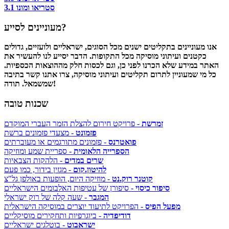
סטריאו ומונו 3.1
מעוניינים לסייע?
אנו מעוניינים בתקליטים ישנים מכל הסוגים, ישראליים ולועזיים, גדולים
כקטנים ועיתוני מוסיקה מכל התקופות. הדבר יסייע לנו להעשיר את
האתר במידע שלא הכרנו לפני כן, וגם לכסות חלק מההוצאות הכספיות.
כל מי שמעוניין לתרום תקליטים ועיתוני מוסיקה, צרו אתנו קשר בתיבה
שמשמאל. תודה!
שכנות טובה
זמרשת
- פרויקט חירום להצלת הזמר העברי המוקדם
פזמונט
- מצעדי פזמונים ברשת
פואטרנס
- פזמונים מתורגמים או מעוברתים
הספרייה הלאומית
- ספריית שמע ומוזיקה
שרים במדים
- הלהקות הצבאיות
להיטון.קום
- מגזין בידור, כמו פעם
קוטנר רוק.נט
- מוזיקה היום, הופעות באולפן גל"צ
סיפור כיסוי
- סיפורן של עטיפות האלבומים הישראליים
המגבר
- שעה קלה של רוק ישראלי
מפעל הפיס
- הפרויקט לתיעוד יוצרים במוסיקה הישראלית
דודיפדיה
- ביוגרפיות ותחקירים מוסיקליים
ישראבוט
- בוטלגים ישראליים