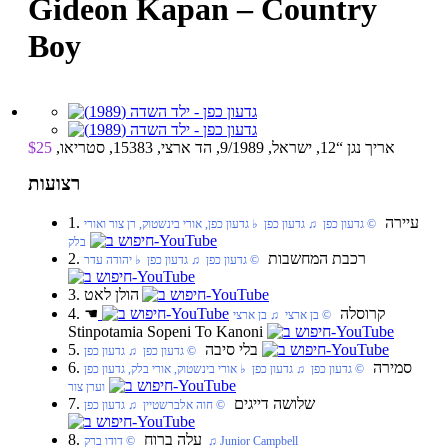
Gideon Kapan – Country
Boy
אריך נגן “12, ישראל, 9/1989, הד ארצי, 15383, סטריאו,
$25
רצועות
1. עיירה
‏ © גדעון כפן‏ ♫ גדעון כפן‏ ♭ גדעון כפן, אורי בינשטוק, רן צור ואורי
בלק
2. רכבת המחשבות
‏ © גדעון כפן‏ ♫ גדעון כפן‏ ♭ יהודה עדר
3. הולן לאט
4. קרוסלה
☚
‏ © בן ארצי‏ ♫ בן ארצי
Stinpotamia Sopeni To Kanoni
5. בלי סיבה
‏ © גדעון כפן‏ ♫ גדעון כפן
6. סמירה
‏ © גדעון כפן‏ ♫ גדעון כפן‏ ♭ אורי בינשטוק, אורי בלק, גדעון כפן
וערן צור
7. שלושה דייגים
‏ © חוה אלברשטיין‏ ♫ גדעון כפן
8. עלה ברוח
‏ © דודו ברק‏ ♫ Junior Campbell