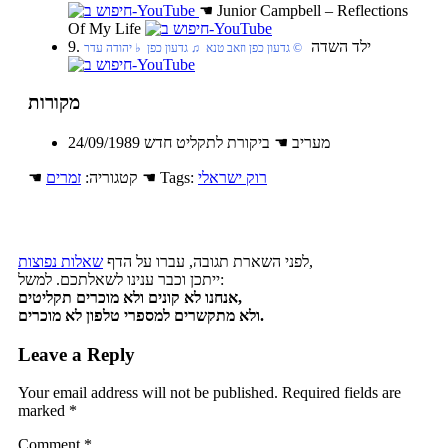
☚
Junior Campbell – Reflections
Of My Life
9. ילד השדה
‏ © גדעון כפן וזאב טנא‏ ♫ גדעון כפן‏ ♭ יהודה עדר
מקורות
24/09/1989 מעריב ☚ ביקורת לתקליט חדש
רוק ישראלי
☚ Tags:
☚ קטגוריה:
זמרים
,
לפני השארת תגובה, עברו על הדף
שאלות נפוצות
ייתכן וכבר ענינו לשאלתכם. למשל:
אנחנו לא קונים ולא מוכרים תקליטים,
ולא מתקשרים למספרי טלפון לא מוכרים.
Leave a Reply
Your email address will not be published.
Required fields are
marked
*
Comment
*