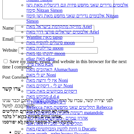
אלבומים נדירים שאני מחפש פיזית וגם דיגיטלית מאת נִיצָן
סִימוֹן Nitzan Simon
אלבומים נדירים שאני מחפש מאת נִיצָן סִימוֹן Nitzan
Simon
מוזיקה מתקדמת בישראל מאת Ariel
Name
אלבומים ישראלים פורצי דרך מאת Ariel
Wantlist מאת tapsp
Email
סינגלים להוסיף מאת moon
טרילוגיה מאת moon
Website
יהונתן גפן מאת moon
eliaz מאת eliaz
Save my name, email, and website in this browser for the next
אבא מאת פייגי
time I comment.
האהובים מאת Alumachaun
יש לי מאת Noni
אין לי ורוצה מאת Noni
יש לי - דיסקים מאת Noni
צרו קשר
דיסקים מבוקשים מאת מעיין
מבוקש מאת d.d.g
לפני יצירת קשר, עברו על הדף
שאלות נפוצות
, ייתכן וכבר ענינו
דיסק מבוקש מאת דוד
לשאלתכם. למשל:
Rebecca תקליטים שאני מחפשת מאת Rebecca
אנחנו לא קונים ולא מוכרים תקליטים,
רשימת הקניות (מבוקשים) מאת matandole
אנחנו עונים לפניות בדוא"ל בלבד,
אהרון עמרם - מבוקשים מאת יגאל
כתובת דוא"ל ומספר טלפון לא יפורסמו.
תקליטים שלי למכירה מאת אפי
גן חיות להשיג (מבוקשים) מאת Ducatic
שם