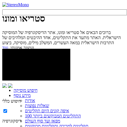
סטריאו ומונו
ברוכים הבאים אל סטריאו ומונו, אתר הדיסקוגרפיה של המוסיקה
הישראלית. האתר מתעד את התקליטים, אחד ההיבטים המלהיבים של
התרבות הישראלית במאה העשרים, המשלב מילים, מוסיקה, ביצוע
עוד...
ועיצוב אמנותי.
חיפוש מוסיקה
מידע נוסף
אודות
חיפוש כללי
שאלות נפוצות
איפה קונים היום תקליטים
100 התקליטים המבוקשים ביותר
מפאז ועד סוף העולם
דיסקוגרפיה
תקליטים למכירה ותקליטים מבוקשים