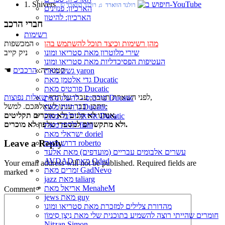
1. Shivers
© רולנד הווארד ♫ רולנד הווארד
הארכיון: פנזינים
הארכיון: להיטון
חברי הרכב
רשימות
המכשפות
מהן רשימות וכיצד תוכל להשתמש בהן
ניק קייב
שירי מלוטרון מאת סטריאו ומונו
העטיפות הפסיכדליות מאת סטריאו ומונו
☚ קטגוריה:
הרכבים
גשש מאת yaron
גדי אלטמן מאת Ducatic
פורטיס מאת Ducatic
,
לפני השארת תגובה, עברו על הדף
שאלות נפוצות
פורטיס - להשיג מאת Ducatic
ייתכן וכבר ענינו לשאלתכם. למשל:
גן חיות מאת Ducatic
אנחנו לא קונים ולא מוכרים תקליטים,
אריאל זילבר מאת Ducatic
ולא מתקשרים למספרי טלפון לא מוכרים.
ילדות מאת fishi
ישראלי מאת doriel
Leave a Reply
דרוש מאת roberto
עשרים אלבומים עבריים (מועדפים) מאת אלעד
AVDAD מאת Oded
Your email address will not be published.
Required fields are
זמרים מאת GadNevo
marked
*
jazz מאת taliarg
אריאל מאת MenaheM
Comment
*
jews מאת guy
מהדורת צלילים למזכרת מאת סטריאו ומונו
חומרים שהייתי רוצה להשמיע בתוכנית שלי מאת נִיצָן סִימוֹן
Nitzan Simon