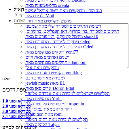
אריאל זילבר - להשיג מאת Ducatic
מחפש/מעונין מאת orenla
דוא"ל
רגב הוד - מבוקשים מאת ריטה אריאל ינגילוב
ילדים מאת Moti
הערות
מחפש תקליטים מאת דורון
רשימת התקליטים למכירה שלי מאת שמעוני
תקליטים למכירה..ברי סחרוֹף, ז׳אן קונפליקט, כרומוזום,
מינימל קומפקט, רמי פורטיס מאת shai310
דיסקים למכירה - מתעדכן מאת Oded
תקליטים למכירה - מתעדכן מאת Oded
דיסקים מבוקשים מאת yoni77
ישנים ואהובים מאת חיים
תקליטים מבוקשים מאת adampom
מבוקשים מאת אילן
תקליטים אהובים מאת yoniking
למכירה מאת מרב הכט
jewish music מאת EL
אריס סאן מאת Doron Edut
מפת דרכים
תקליטים ישראליים למכירה מאת אברהם אליעזר
מבוקשים מאת Yarin
סטריאו ומונו 1.0
רמי פורטיס פלונטר מאת troponin
סטריאו ומונו 2.0
זוהר ארגוב מאת עמוס זורנו
סטריאו ומונו 3.0
exhibition מאת romi
סטריאו ומונו 3.1
תקליטים למכירה מאת רחוב_המסגר
הלהקה מאת Talyas
מעוניינים לסייע?