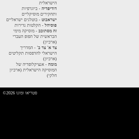
הישראלית
דודיפדיה
- ביוגרפיות
ותחקירים מוסיקליים
ישראבוט
- בוטלגים ישראליים
פוסיהל
- הקלטות נדירות
זה מסתובב
- מוסיקה מימי
הבראשית של הפופ העברי
(ארכיון)
צד א' צד ב'
- המדריך
הישראלי להדפסות תקליטים
(ארכיון)
מומה
- אנציקלופדיה של
המוסיקה הישראלית (ארכיון
חלקי)
©2026 סטריאו ומונו