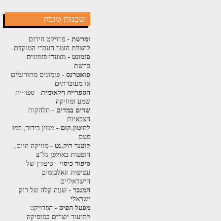
שכנות טובה
זמרשת
- פרויקט חירום
להצלת הזמר העברי המוקדם
פזמונט
- מצעדי פזמונים
ברשת
פואטרנס
- פזמונים מתורגמים
או מעוברתים
הספרייה הלאומית
- ספריית
שמע ומוזיקה
שרים במדים
- הלהקות
הצבאיות
להיטון.קום
- מגזין בידור, כמו
פעם
קוטנר רוק.נט
- מוזיקה היום,
הופעות באולפן גל"צ
סיפור כיסוי
- סיפורן של
עטיפות האלבומים
הישראליים
המגבר
- שעה קלה של רוק
ישראלי
מפעל הפיס
- הפרויקט
לתיעוד יוצרים במוסיקה