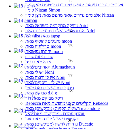
12
אלבומים נדירים שאני מחפש פיזית וגם דיגיטלית מאת נִיצָן
סִימוֹן Nitzan Simon
אלבומים נדירים שאני מחפש מאת נִיצָן סִימוֹן Nitzan
13
Simon
מוזיקה מתקדמת בישראל מאת Ariel
אלבומים ישראלים פורצי דרך מאת Ariel
14
Wantlist מאת tapsp
סינגלים להוסיף מאת moon
15
טרילוגיה מאת moon
יהונתן גפן מאת moon
eliaz מאת eliaz
16
אבא מאת פייגי
האהובים מאת Alumachaun
יש לי מאת Noni
17
אין לי ורוצה מאת Noni
יש לי - דיסקים מאת Noni
דיסקים מבוקשים מאת מעיין
18
מבוקש מאת d.d.g
דיסק מבוקש מאת דוד
Rebecca תקליטים שאני מחפשת מאת Rebecca
19
רשימת הקניות (מבוקשים) מאת matandole
אהרון עמרם - מבוקשים מאת יגאל
תקליטים שלי למכירה מאת אפי
20
גן חיות להשיג (מבוקשים) מאת Ducatic