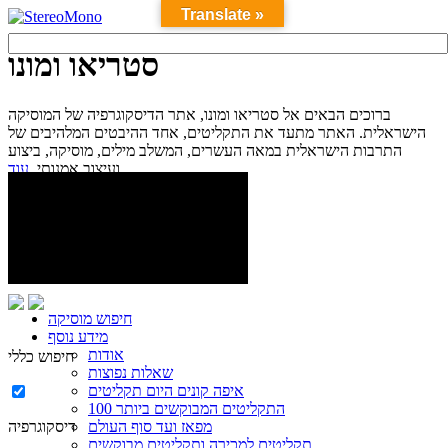
Translate »
סטריאו ומונו
ברוכים הבאים אל סטריאו ומונו, אתר הדיסקוגרפיה של המוסיקה
הישראלית. האתר מתעד את התקליטים, אחד ההיבטים המלהיבים של
התרבות הישראלית במאה העשרים, המשלב מילים, מוסיקה, ביצוע
עוד...
ועיצוב אמנותי.
חיפוש מוסיקה
מידע נוסף
אודות
חיפוש כללי
שאלות נפוצות
איפה קונים היום תקליטים
100 התקליטים המבוקשים ביותר
מפאז ועד סוף העולם
דיסקוגרפיה
תקליטים למכירה ותקליטים מבוקשים