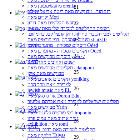
אריאל זילבר - להשיג מאת Ducatic
מחפש/מעונין מאת orenla
21
רגב הוד - מבוקשים מאת ריטה אריאל ינגילוב
ילדים מאת Moti
מחפש תקליטים מאת דורון
22
רשימת התקליטים למכירה שלי מאת שמעוני
תקליטים למכירה..ברי סחרוֹף, ז׳אן קונפליקט, כרומוזום,
מינימל קומפקט, רמי פורטיס מאת shai310
23
דיסקים למכירה - מתעדכן מאת Oded
תקליטים למכירה - מתעדכן מאת Oded
24
דיסקים מבוקשים מאת yoni77
ישנים ואהובים מאת חיים
תקליטים מבוקשים מאת adampom
25
מבוקשים מאת אילן
תקליטים אהובים מאת yoniking
למכירה מאת מרב הכט
26
jewish music מאת EL
אריס סאן מאת Doron Edut
תקליטים ישראליים למכירה מאת אברהם אליעזר
27
מבוקשים מאת Yarin
רמי פורטיס פלונטר מאת troponin
זוהר ארגוב מאת עמוס זורנו
28
exhibition מאת romi
תקליטים למכירה מאת רחוב_המסגר
הלהקה מאת Talyas
29