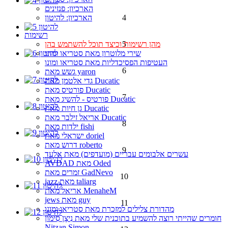
הארכיון: פנזינים
4
הארכיון: להיטון
רשימות
5
מהן רשימות וכיצד תוכל להשתמש בהן
שירי מלוטרון מאת סטריאו ומונו
העטיפות הפסיכדליות מאת סטריאו ומונו
6
גשש מאת yaron
גדי אלטמן מאת Ducatic
פורטיס מאת Ducatic
7
פורטיס - להשיג מאת Ducatic
גן חיות מאת Ducatic
אריאל זילבר מאת Ducatic
8
ילדות מאת fishi
ישראלי מאת doriel
דרוש מאת roberto
9
עשרים אלבומים עבריים (מועדפים) מאת אלעד
AVDAD מאת Oded
זמרים מאת GadNevo
10
jazz מאת taliarg
אריאל מאת MenaheM
jews מאת guy
11
מהדורת צלילים למזכרת מאת סטריאו ומונו
חומרים שהייתי רוצה להשמיע בתוכנית שלי מאת נִיצָן סִימוֹן
Nitzan Simon